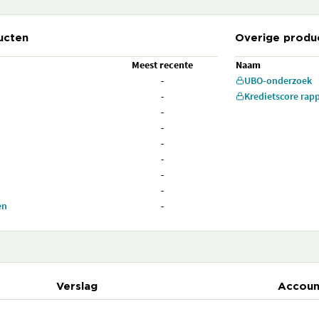
ucten
Overige produ
Meest recente
Naam
-
UBO-onderzoek
-
Kredietscore rap
-
-
-
-
-
-
en
-
Verslag
Accoun