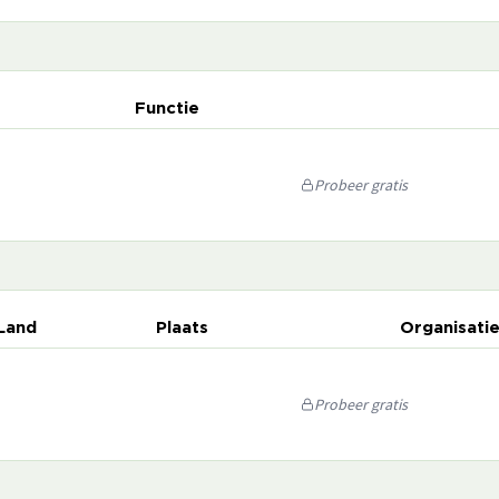
Functie
Probeer gratis
Land
Plaats
Organisati
Probeer gratis