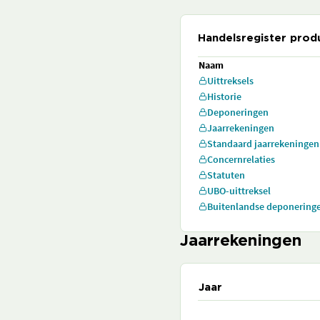
Handelsregister prod
Naam
Uittreksels
Historie
Deponeringen
Jaarrekeningen
Standaard jaarrekeningen
Concernrelaties
Statuten
UBO-uittreksel
Buitenlandse deponering
Jaarrekeningen
Jaar