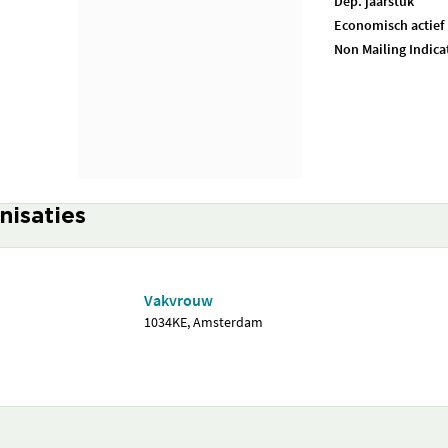
Dep. jaarstuk
Economisch actief
Non Mailing Indica
nisaties
Vakvrouw
1034KE, Amsterdam