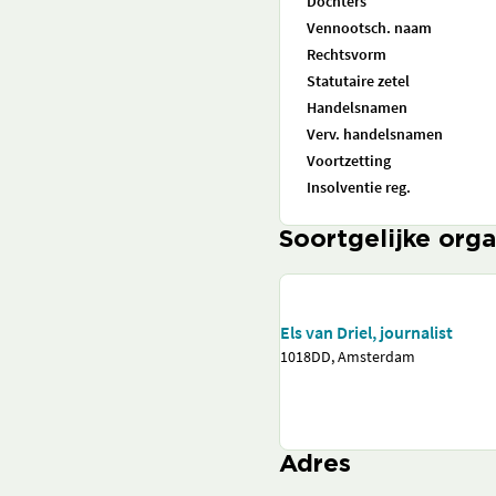
Dochters
Vennootsch. naam
Rechtsvorm
Statutaire zetel
Handelsnamen
Verv. handelsnamen
Voortzetting
Insolventie reg.
Soortgelijke orga
Els van Driel, journalist
1018DD, Amsterdam
Adres