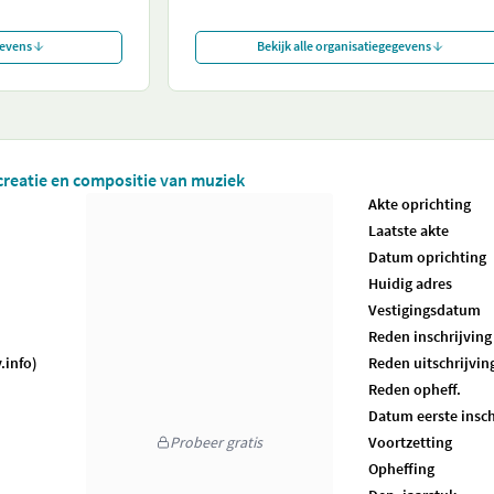
gevens
Bekijk alle organisatiegegevens
 creatie en compositie van muziek
Akte oprichting
Laatste akte
Datum oprichting
Huidig adres
Vestigingsdatum
Reden inschrijving
.info)
Reden uitschrijvin
Reden opheff.
Datum eerste insch
Probeer gratis
Voortzetting
Opheffing