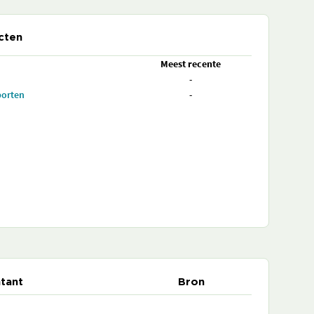
cten
Meest recente
-
porten
-
tant
Bron