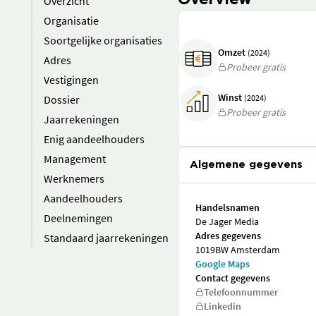
Overview
Overzicht
Organisatie
Soortgelijke organisaties
Omzet
(2024)
Adres
Probeer gratis
Vestigingen
Winst
Dossier
(2024)
Probeer gratis
Jaarrekeningen
Enig aandeelhouders
Management
Algemene gegevens
Werknemers
Aandeelhouders
Handelsnamen
Deelnemingen
De Jager Media
Adres gegevens
Standaard jaarrekeningen
1019BW Amsterdam
Google Maps
Contact gegevens
Telefoonnummer
Linkedin