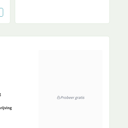
g
Probeer gratis
rijving