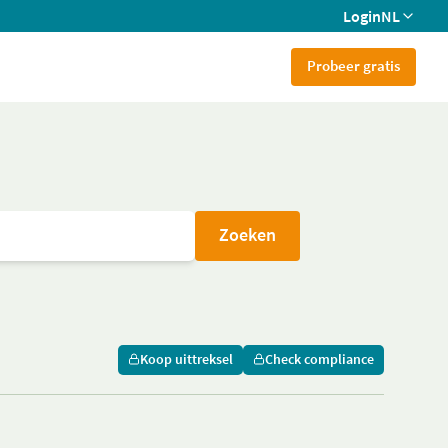
Login
NL
Probeer gratis
Zoeken
Koop uittreksel
Check compliance