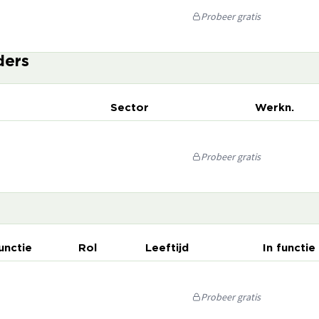
Probeer gratis
ders
Sector
Werkn.
Probeer gratis
unctie
Rol
Leeftijd
In functie
Probeer gratis