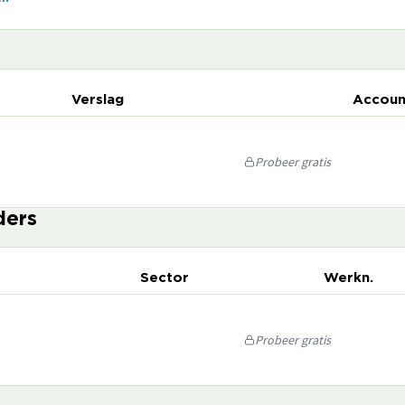
Verslag
Accoun
Probeer gratis
ders
Sector
Werkn.
Probeer gratis