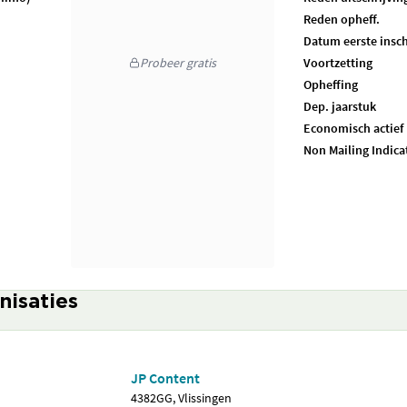
Reden opheff.
Datum eerste insch
Probeer gratis
Voortzetting
Opheffing
Dep. jaarstuk
Economisch actief
Non Mailing Indica
nisaties
JP Content
4382GG, Vlissingen