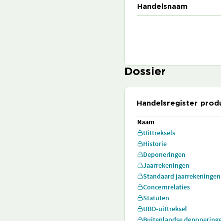
Handelsnaam
Dossier
Handelsregister prod
Naam
Uittreksels
Historie
Deponeringen
Jaarrekeningen
Standaard jaarrekeningen
Concernrelaties
Statuten
UBO-uittreksel
Buitenlandse deponering