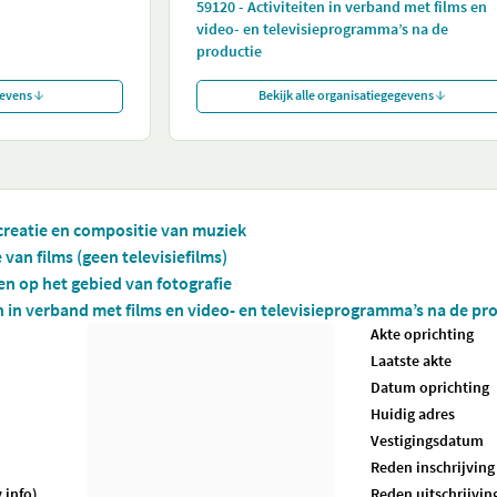
59120 - Activiteiten in verband met films en
video- en televisieprogramma’s na de
productie
gevens
Bekijk alle organisatiegegevens
 creatie en compositie van muziek
 van films (geen televisiefilms)
ten op het gebied van fotografie
en in verband met films en video- en televisieprogramma’s na de pr
Akte oprichting
Laatste akte
Datum oprichting
Huidig adres
Vestigingsdatum
Reden inschrijving
.info)
Reden uitschrijvin