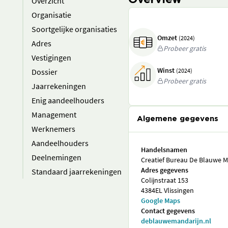
Overview
Overzicht
Organisatie
Soortgelijke organisaties
Omzet
(2024)
Adres
Probeer gratis
Vestigingen
Winst
Dossier
(2024)
Probeer gratis
Jaarrekeningen
Enig aandeelhouders
Management
Algemene gegevens
Werknemers
Aandeelhouders
Handelsnamen
Deelnemingen
Creatief Bureau De Blauwe M
Adres gegevens
Standaard jaarrekeningen
Colijnstraat 153
4384EL Vlissingen
Google Maps
Contact gegevens
deblauwemandarijn.nl