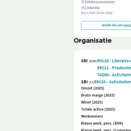
Telefoonnummer
Linkedin
Bron: KVK
24-03-2026
Bekijk alle adresge
Organisatie
SBI
90110 - Literaire
(KVK)
59111 - Productie
74200 - Activitei
SBI
59120 - Activiteit
(CI)
Omzet (2025)
Bruto marge (2025)
Winst (2025)
Totale activa (2025)
Werknemers
Klasse werk. pers. (KVK)
Klasse werk. pers. (Company