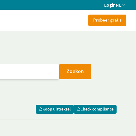
Login
NL
Probeer gratis
Zoeken
Koop uittreksel
Check compliance