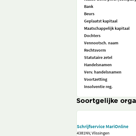
Bank
Beurs
Geplaatst kapitaal
Maatschappelijk kapitaal
Dochters
Vennootsch. naam
Rechtsvorm
Statutaire zetel
Handelsnamen
Verv. handelsnamen
Voortzetting
Insolventie reg.
Soortgelijke orga
Schrijfservice MariOnline
4381NV, Vlissingen