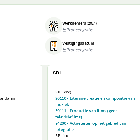
Werknemers
(2024)
Probeer gratis
Vestigingsdatum
Probeer gratis
SBI
SBI
(KVK)
andarijn
90110 - Literaire creatie en compositie van
muziek
59111 - Productie van films (geen
televisiefilms)
74200 - Activiteiten op het gebied van
fotografie
SBI
(CI)