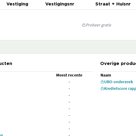
Vestiging
Vestigingsnr
Straat + Huisnr
Probeer gratis
ucten
Overige produ
Meest recente
Naam
-
UBO-onderzoek
-
Kredietscore rap
-
-
-
-
-
-
en
-