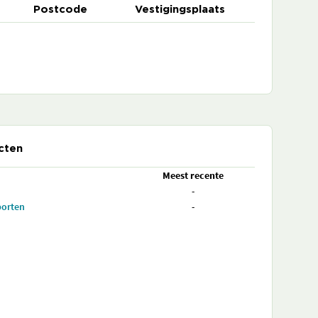
Postcode
Vestigingsplaats
cten
Meest recente
-
porten
-