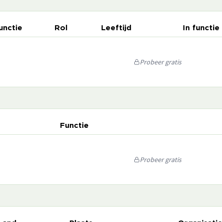
unctie
Rol
Leeftijd
In functie
Probeer gratis
Functie
Probeer gratis