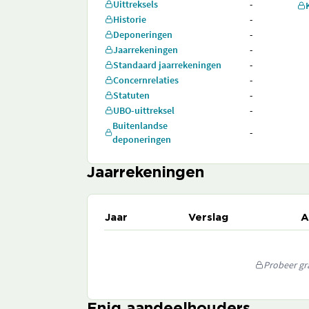
Uittreksels
-
Historie
-
Deponeringen
-
Jaarrekeningen
-
Standaard jaarrekeningen
-
Concernrelaties
-
Statuten
-
UBO-uittreksel
-
Buitenlandse
-
deponeringen
Jaarrekeningen
Jaar
Verslag
A
Probeer gra