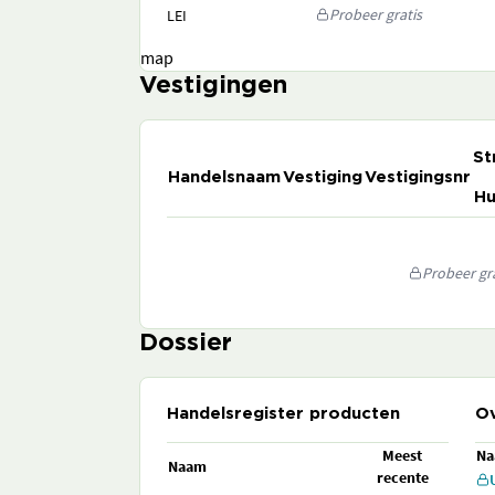
Probeer gratis
LEI
map
Vestigingen
St
Handelsnaam
Vestiging
Vestigingsnr
Hu
Probeer gra
Dossier
Handelsregister producten
Ov
Meest
N
Naam
recente