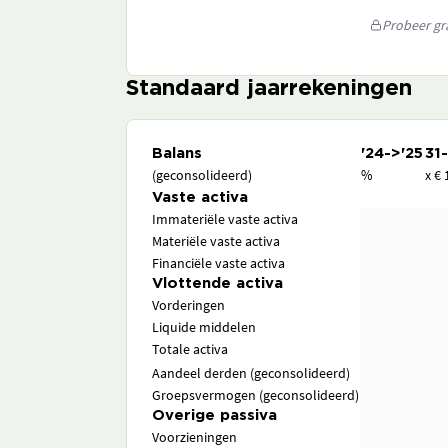
Probeer gra
Standaard jaarrekeningen
Balans
'24->'25
31
(geconsolideerd)
%
x € 
Vaste activa
Immateriële vaste activa
Materiële vaste activa
Financiële vaste activa
Vlottende activa
Vorderingen
Liquide middelen
Totale activa
Aandeel derden (geconsolideerd)
Groepsvermogen (geconsolideerd)
Overige passiva
Voorzieningen