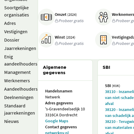
Soortgelijke
organisaties
Omzet
Werknemer
(2024)
Probeer gratis
Probeer gr
Adres
Vestigingen
Winst
Vestigings
(2024)
Dossier
Probeer gratis
Probeer gr
Jaarrekeningen
Enig
aandeelhouders
Algemene
SBI
Management
gegevens
Werknemers
SBI
(KVK)
Aandeelhouders
Handelsnamen
38110 - Inzamel
Deelnemingen
Netwerk
van niet-schadel
Adres gegevens
afval
Standaard
's-Gravendeelsedijk 10
38120 - Inzamel
jaarrekeningen
3316CA Dordrecht
van schadelijk a
Nieuws
Google Maps
38210 - Terugwi
Contact gegevens
van materialen 
netwerknv.nl
afval