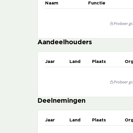
Naam
Functie
Probeer gra
Aandeelhouders
Jaar
Land
Plaats
Org
Probeer gra
Deelnemingen
Jaar
Land
Plaats
Org