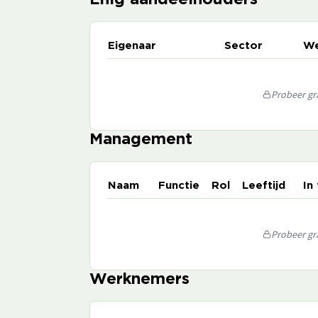
Enig aandeelhouders
Eigenaar
Sector
We
Probeer gra
Management
Naam
Functie
Rol
Leeftijd
In
Probeer gra
Werknemers