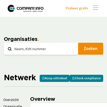
Probeer gratis
Organisaties
Zoeken
Netwerk
Koop uittreksel
Check compliance
Overview
Overzicht
Organisatie