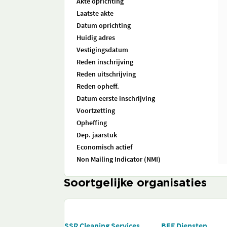
Akte oprichting
Laatste akte
Datum oprichting
Huidig adres
Vestigingsdatum
Reden inschrijving
Reden uitschrijving
Reden opheff.
Datum eerste inschrijving
Voortzetting
Opheffing
Dep. jaarstuk
Economisch actief
Non Mailing Indicator (NMI)
Soortgelijke organisaties
SSR Cleaning Services
BEF Diensten