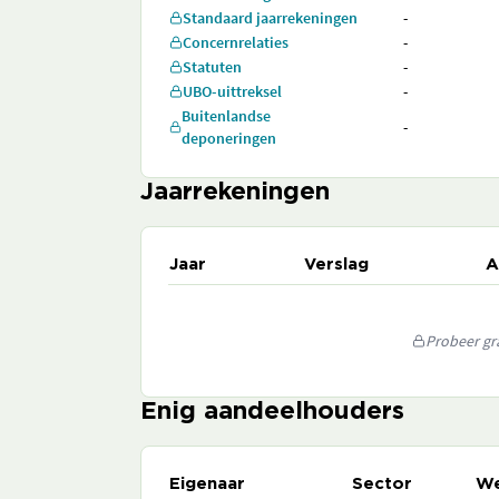
Standaard jaarrekeningen
-
Concernrelaties
-
Statuten
-
UBO-uittreksel
-
Buitenlandse
-
deponeringen
Jaarrekeningen
Jaar
Verslag
A
Probeer gra
Enig aandeelhouders
Eigenaar
Sector
We