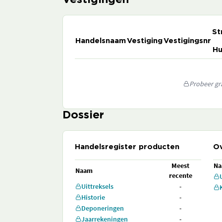
Vestigingen
St
Handelsnaam
Vestiging
Vestigingsnr
Hu
Probeer gra
Dossier
Handelsregister producten
Ov
Meest
N
Naam
recente
Uittreksels
-
Historie
-
Deponeringen
-
Jaarrekeningen
-