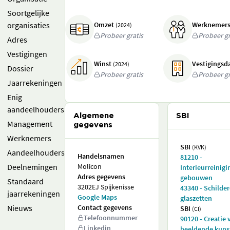
Soortgelijke
organisaties
Omzet
Werknemer
(2024)
Probeer gratis
Probeer gr
Adres
Vestigingen
Winst
Vestigings
(2024)
Dossier
Probeer gratis
Probeer gr
Jaarrekeningen
Enig
aandeelhouders
Algemene
SBI
Management
gegevens
Werknemers
SBI
(KVK)
Aandeelhouders
Handelsnamen
81210 -
Deelnemingen
Molicon
Interieurreinigi
Adres gegevens
gebouwen
Standaard
3202EJ Spijkenisse
43340 - Schilde
jaarrekeningen
Google Maps
glaszetten
Nieuws
Contact gegevens
SBI
(CI)
Telefoonnummer
90120 - Creatie 
Linkedin
beeldende kuns