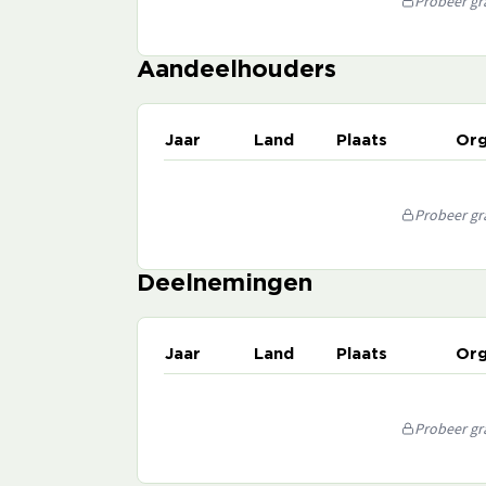
Probeer gra
Aandeelhouders
Jaar
Land
Plaats
Org
Probeer gra
Deelnemingen
Jaar
Land
Plaats
Org
Probeer gra