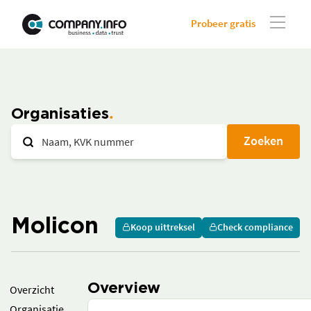
Probeer gratis
Organisaties
Zoeken
Molicon
Koop uittreksel
Check compliance
Overview
Overzicht
Organisatie