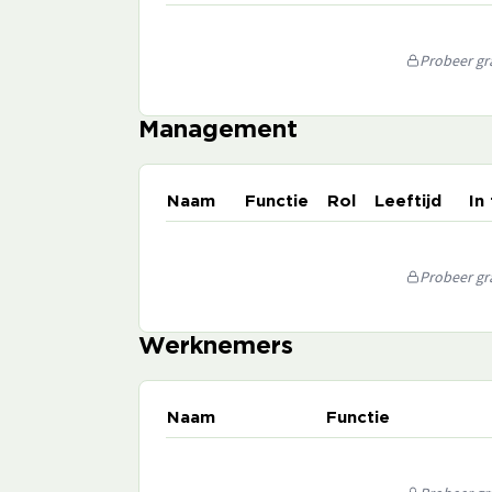
Probeer gra
Management
Naam
Functie
Rol
Leeftijd
In
Probeer gra
Werknemers
Naam
Functie