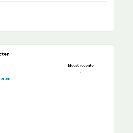
cten
Meest recente
-
porten
-