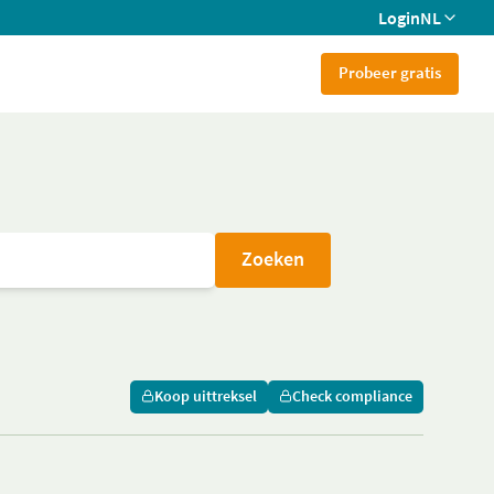
Login
NL
Probeer gratis
Zoeken
Koop uittreksel
Check compliance