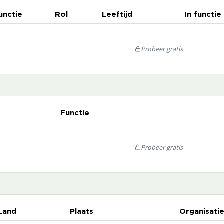
unctie
Rol
Leeftijd
In functie
Probeer gratis
Functie
Probeer gratis
Land
Plaats
Organisati