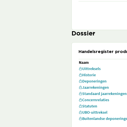
Dossier
Handelsregister prod
Naam
Uittreksels
Historie
Deponeringen
Jaarrekeningen
Standaard jaarrekeningen
Concernrelaties
Statuten
UBO-uittreksel
Buitenlandse deponering