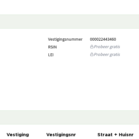
Vestigingsnummer
000022443460
Probeer gratis
RSIN
Probeer gratis
LEI
Vestiging
Vestigingsnr
Straat + Huisnr