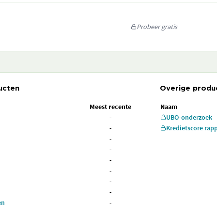
Probeer gratis
ucten
Overige produ
Meest recente
Naam
-
UBO-onderzoek
-
Kredietscore rap
-
-
-
-
-
-
en
-