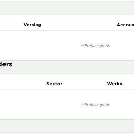
Verslag
Accoun
Probeer gratis
ders
Sector
Werkn.
Probeer gratis