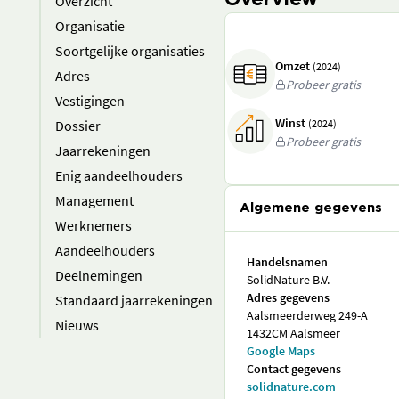
Overview
Overzicht
Organisatie
Soortgelijke organisaties
Omzet
(2024)
Adres
Probeer gratis
Vestigingen
Winst
Dossier
(2024)
Probeer gratis
Jaarrekeningen
Enig aandeelhouders
Management
Algemene gegevens
Werknemers
Aandeelhouders
Handelsnamen
Deelnemingen
SolidNature B.V.
Adres gegevens
Standaard jaarrekeningen
Aalsmeerderweg 249-A
Nieuws
1432CM Aalsmeer
Google Maps
Contact gegevens
solidnature.com