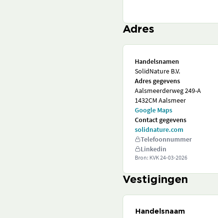
Adres
Handelsnamen
SolidNature B.V.
Adres gegevens
Aalsmeerderweg 249-A
1432CM Aalsmeer
Google Maps
Contact gegevens
solidnature.com
Telefoonnummer
Linkedin
Bron: KVK
24-03-2026
Vestigingen
Handelsnaam