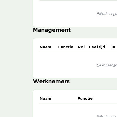
Probeer gra
Management
Naam
Functie
Rol
Leeftijd
In
Probeer gra
Werknemers
Naam
Functie
Probeer gra