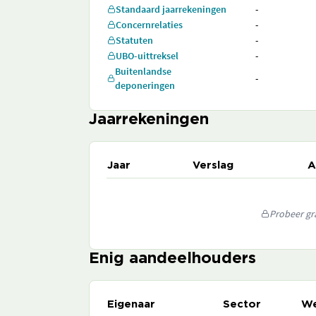
Standaard jaarrekeningen
-
Concernrelaties
-
Statuten
-
UBO-uittreksel
-
Buitenlandse
-
deponeringen
Jaarrekeningen
Jaar
Verslag
A
Probeer gra
Enig aandeelhouders
Eigenaar
Sector
We