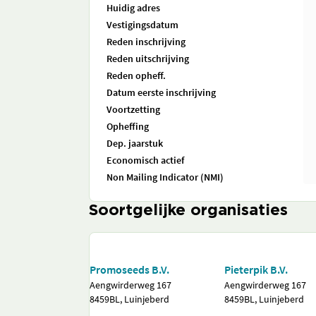
Huidig adres
Vestigingsdatum
Reden inschrijving
Reden uitschrijving
Reden opheff.
Datum eerste inschrijving
Voortzetting
Opheffing
Dep. jaarstuk
Economisch actief
Non Mailing Indicator (NMI)
Soortgelijke organisaties
Promoseeds B.V.
Pieterpik B.V.
Aengwirderweg 167
Aengwirderweg 167
8459BL, Luinjeberd
8459BL, Luinjeberd