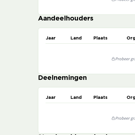
Aandeelhouders
Jaar
Land
Plaats
Org
Probeer gra
Deelnemingen
Jaar
Land
Plaats
Org
Probeer gra