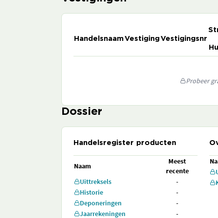
St
Handelsnaam
Vestiging
Vestigingsnr
Hu
Probeer gra
Dossier
Handelsregister producten
Ov
Meest
N
Naam
recente
Uittreksels
-
Historie
-
Deponeringen
-
Jaarrekeningen
-