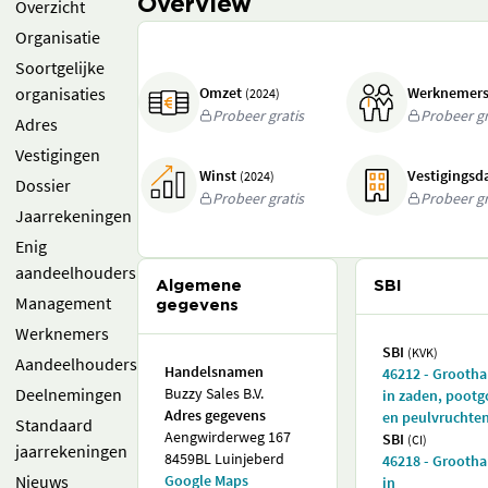
Overview
Overzicht
Organisatie
Soortgelijke
organisaties
Omzet
Werknemer
(2024)
Probeer gratis
Probeer gr
Adres
Vestigingen
Winst
Vestigings
(2024)
Dossier
Probeer gratis
Probeer gr
Jaarrekeningen
Enig
aandeelhouders
Algemene
SBI
Management
gegevens
Werknemers
SBI
(KVK)
Aandeelhouders
Handelsnamen
46212 - Grooth
Deelnemingen
Buzzy Sales B.V.
in zaden, poot
Adres gegevens
en peulvruchte
Standaard
Aengwirderweg 167
SBI
(CI)
jaarrekeningen
8459BL Luinjeberd
46218 - Grooth
Nieuws
Google Maps
in