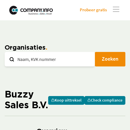
Probeer gratis
Organisaties
Zoeken
Buzzy
Koop uittreksel
Check compliance
Sales B.V.