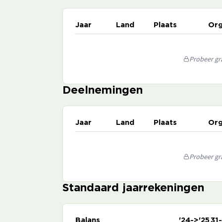
Jaar
Land
Plaats
Org
Probeer gra
Deelnemingen
Jaar
Land
Plaats
Org
Probeer gra
Standaard jaarrekeningen
Balans
'24->'25
31