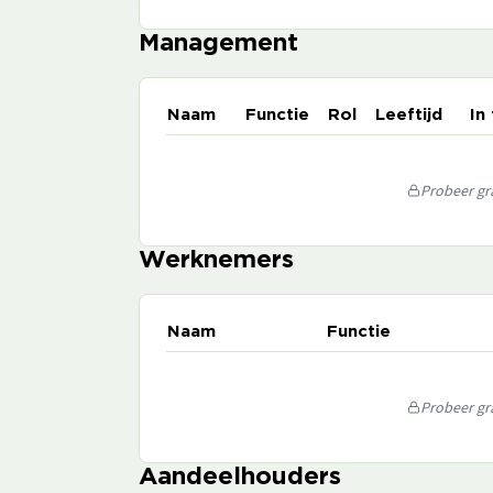
Management
Naam
Functie
Rol
Leeftijd
In
Probeer gra
Werknemers
Naam
Functie
Probeer gra
Aandeelhouders