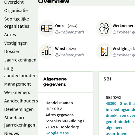
Overview
Overzicht
Organisatie
Soortgelijke
organisaties
Omzet
Werknemer
(2024)
Probeer gratis
Probeer gr
Adres
Vestigingen
Winst
Vestigings
(2024)
Dossier
Probeer gratis
Probeer gr
Jaarrekeningen
Enig
aandeelhouders
Algemene
SBI
Management
gegevens
Werknemers
SBI
(KVK)
Aandeelhouders
Handelsnamen
46390 - Grooth
Deelnemingen
IDEXX B.V.
in voedingsmid
Adres gegevens
dranken en over
Standaard
Scorpius 60-Building F
genotmiddelen
jaarrekeningen
2132LR Hoofddorp
algemeen
Nieuws
Google Maps
assortiment