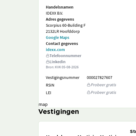
Handelsnamen
IDEXX B.V.
Adres gegevens
Scorpius 60-Building F
2132LR Hoofddorp
Google Maps
Contact gegevens
idexx.com
Telefoonnummer
Linkedin
Bron: KVK
05-08-2026
Vestigingsnummer
000027827607
Probeer gratis
RSIN
Probeer gratis
LEI
map
Vestigingen
St