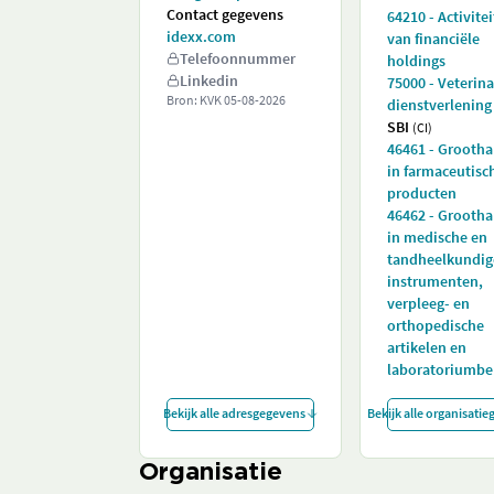
Contact gegevens
64210 - Activite
idexx.com
van financiële
Telefoonnummer
holdings
Linkedin
75000 - Veterina
Bron: KVK
05-08-2026
dienstverlening
SBI
(CI)
46461 - Grooth
in farmaceutisc
producten
46462 - Grooth
in medische en
tandheelkundig
instrumenten,
verpleeg- en
orthopedische
artikelen en
laboratoriumb
Bekijk alle adresgegevens
Bekijk alle organisati
Organisatie