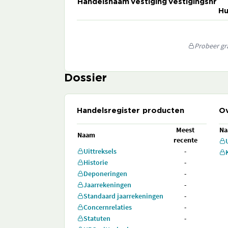
Handelsnaam
Vestiging
Vestigingsnr
Hu
Probeer gra
Dossier
Handelsregister producten
Ov
Meest
N
Naam
recente
Uittreksels
-
Historie
-
Deponeringen
-
Jaarrekeningen
-
Standaard jaarrekeningen
-
Concernrelaties
-
Statuten
-