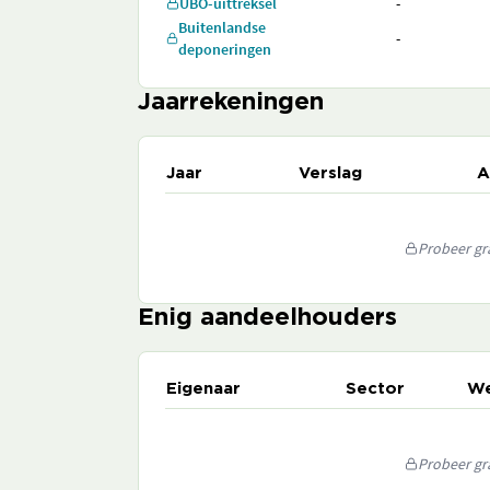
UBO-uittreksel
-
Buitenlandse
-
deponeringen
Jaarrekeningen
Jaar
Verslag
A
Probeer gra
Enig aandeelhouders
Eigenaar
Sector
We
Probeer gra