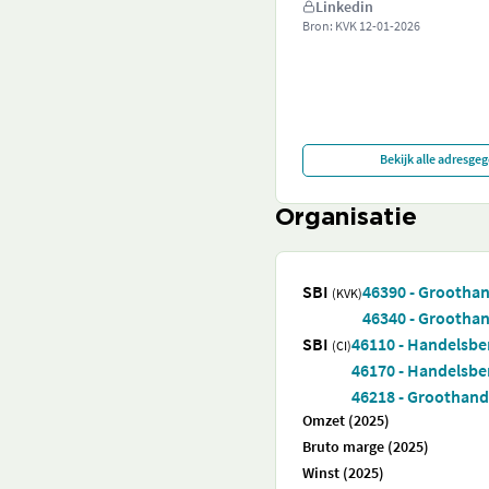
Linkedin
Bron: KVK
12-01-2026
Bekijk alle adresge
Organisatie
SBI
46390 - Grootha
(KVK)
46340 - Groothan
SBI
46110 - Handelsbe
(CI)
46170 - Handelsbe
46218 - Groothand
Omzet (2025)
Bruto marge (2025)
Winst (2025)