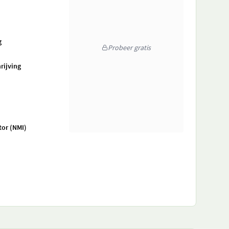
g
Probeer gratis
rijving
tor (NMI)