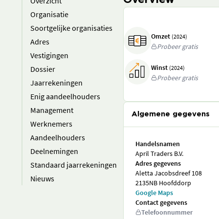
Overview
Overzicht
Organisatie
Soortgelijke organisaties
Omzet
(2024)
Adres
Probeer gratis
Vestigingen
Winst
Dossier
(2024)
Probeer gratis
Jaarrekeningen
Enig aandeelhouders
Management
Algemene gegevens
Werknemers
Aandeelhouders
Handelsnamen
Deelnemingen
April Traders B.V.
Adres gegevens
Standaard jaarrekeningen
Aletta Jacobsdreef 108
Nieuws
2135NB Hoofddorp
Google Maps
Contact gegevens
Telefoonnummer