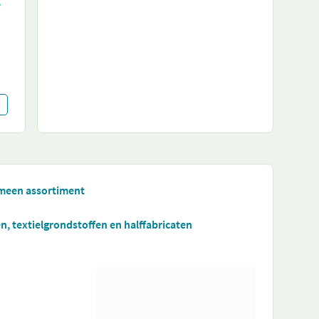
e
emeen assortiment
, textielgrondstoffen en halffabricaten