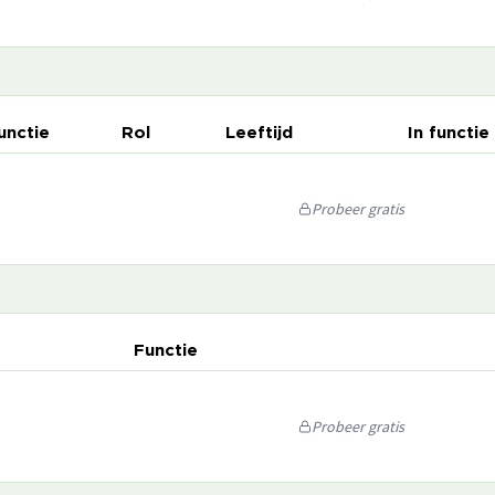
unctie
Rol
Leeftijd
In functie
Probeer gratis
Functie
Probeer gratis