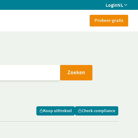
Login
NL
Probeer gratis
Zoeken
Koop uittreksel
Check compliance