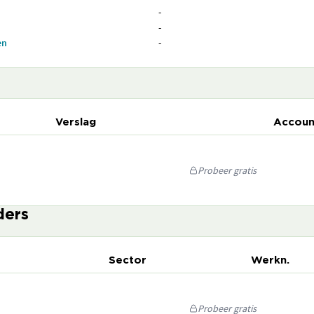
-
-
en
-
Verslag
Accoun
Probeer gratis
ders
Sector
Werkn.
Probeer gratis