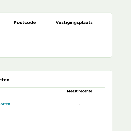
Postcode
Vestigingsplaats
cten
Meest recente
-
porten
-