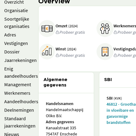
Overview
Overzicht
Organisatie
Soortgelijke
organisaties
Omzet
Werknemer
(2024)
Probeer gratis
Probeer gr
Adres
Vestigingen
Winst
Vestigings
(2024)
Dossier
Probeer gratis
Probeer gr
Jaarrekeningen
Enig
aandeelhouders
Algemene
SBI
Management
gegevens
Werknemers
SBI
(KVK)
Aandeelhouders
Handelsnamen
46812 - Grooth
Deelnemingen
Handelmaatschappij
in vloeibare en
Oliko B.V.
gasvormige
Standaard
Adres gegevens
brandstoffen
jaarrekeningen
Kanaalstraat 335
Nieuws
7547AT Enschede