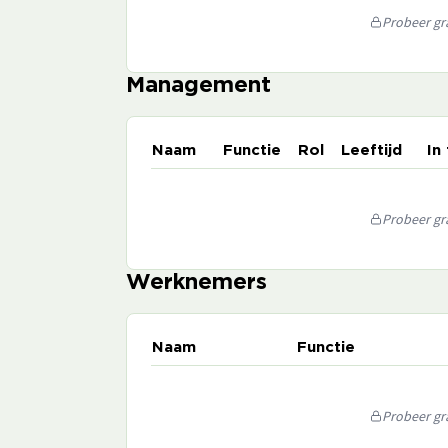
Probeer gra
Management
Naam
Functie
Rol
Leeftijd
In
Probeer gra
Werknemers
Naam
Functie
Probeer gra