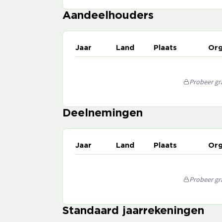
Aandeelhouders
Jaar
Land
Plaats
Org
Probeer gra
Deelnemingen
Jaar
Land
Plaats
Org
Probeer gra
Standaard jaarrekeningen