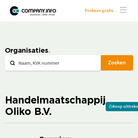
Probeer gratis
Organisaties
Zoeken
Handelmaatschappij
Koop uittreks
Oliko B.V.