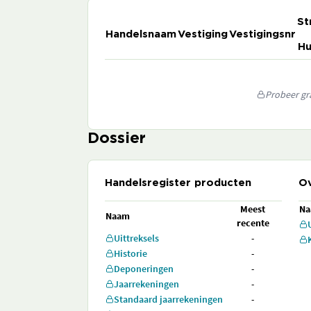
St
Handelsnaam
Vestiging
Vestigingsnr
Hu
Probeer gra
Dossier
Handelsregister producten
Ov
Meest
N
Naam
recente
Uittreksels
-
Historie
-
Deponeringen
-
Jaarrekeningen
-
Standaard jaarrekeningen
-