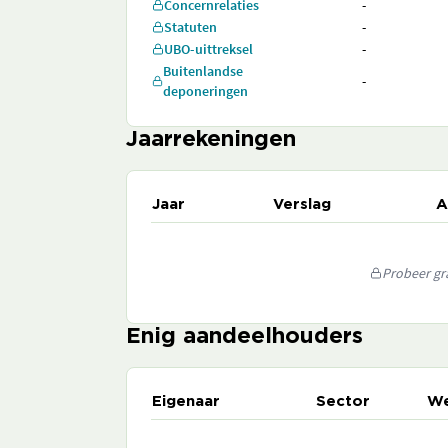
Concernrelaties
-
Statuten
-
UBO-uittreksel
-
Buitenlandse
-
deponeringen
Jaarrekeningen
Jaar
Verslag
A
Probeer gra
Enig aandeelhouders
Eigenaar
Sector
We