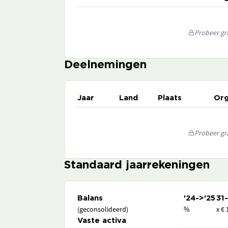
Probeer gra
Deelnemingen
Jaar
Land
Plaats
Org
Probeer gra
Standaard jaarrekeningen
Balans
'24->'25
31
(geconsolideerd)
%
x € 
Vaste activa