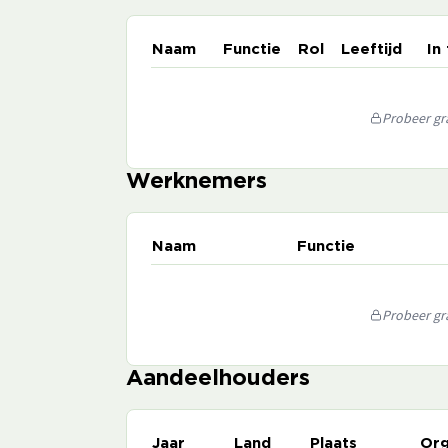
Naam
Functie
Rol
Leeftijd
In
Probeer gra
Werknemers
Naam
Functie
Probeer gra
Aandeelhouders
Jaar
Land
Plaats
Org