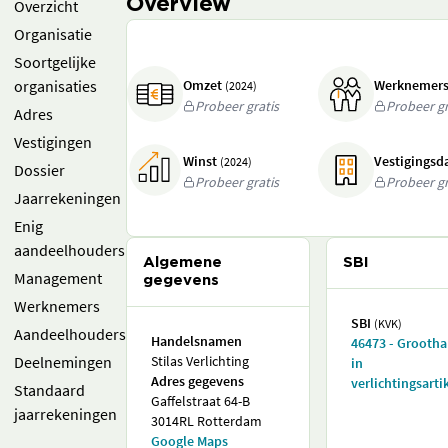
Overview
Overzicht
Organisatie
Soortgelijke
organisaties
Omzet
Werknemer
(2024)
Probeer gratis
Probeer gr
Adres
Vestigingen
Winst
Vestigings
(2024)
Dossier
Probeer gratis
Probeer gr
Jaarrekeningen
Enig
aandeelhouders
Algemene
SBI
Management
gegevens
Werknemers
SBI
(KVK)
Aandeelhouders
Handelsnamen
46473 - Grooth
Deelnemingen
Stilas Verlichting
in
Adres gegevens
verlichtingsarti
Standaard
Gaffelstraat 64-B
jaarrekeningen
3014RL Rotterdam
Google Maps