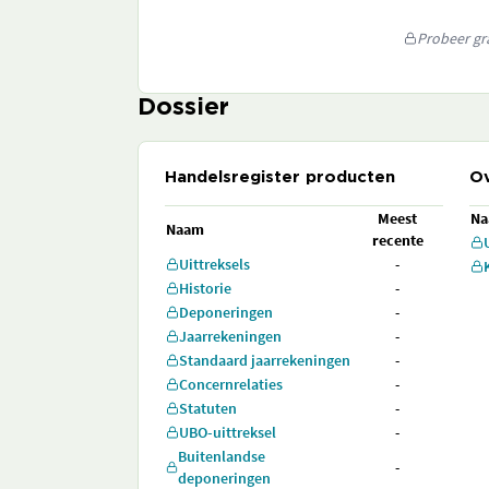
Probeer gra
Dossier
Handelsregister producten
Ov
Meest
N
Naam
recente
Uittreksels
-
Historie
-
Deponeringen
-
Jaarrekeningen
-
Standaard jaarrekeningen
-
Concernrelaties
-
Statuten
-
UBO-uittreksel
-
Buitenlandse
-
deponeringen