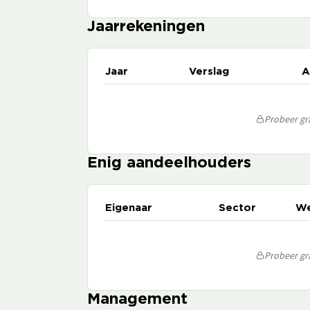
Jaarrekeningen
Jaar
Verslag
A
Probeer gra
Enig aandeelhouders
Eigenaar
Sector
We
Probeer gra
Management