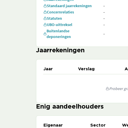
Standaard jaarrekeningen
-
Concernrelaties
-
Statuten
-
UBO-uittreksel
-
Buitenlandse
-
deponeringen
Jaarrekeningen
Jaar
Verslag
A
Probeer gra
Enig aandeelhouders
Eigenaar
Sector
We