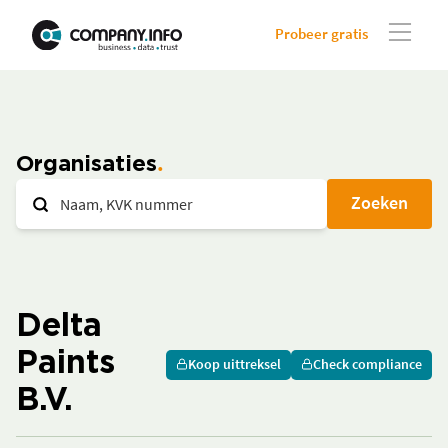
Probeer gratis
Organisaties
Zoeken
Delta
Paints
Koop uittreksel
Check compliance
B.V.