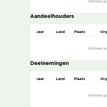
Probeer gra
Aandeelhouders
Jaar
Land
Plaats
Org
Probeer gra
Deelnemingen
Jaar
Land
Plaats
Org
Probeer gra