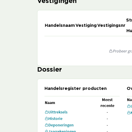
Vestigingen
St
Handelsnaam
Vestiging
Vestigingsnr
Hu
Probeer gra
Dossier
Handelsregister producten
Ov
Meest
N
Naam
recente
Uittreksels
-
Historie
-
Deponeringen
-
Jaarrekeningen
-