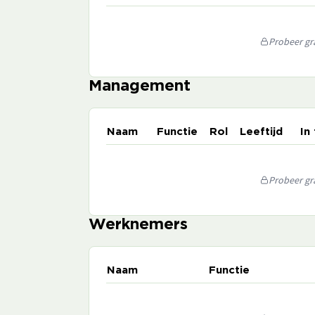
Probeer gra
Management
Naam
Functie
Rol
Leeftijd
In
Probeer gra
Werknemers
Naam
Functie