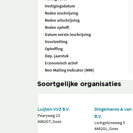
Vestigingsdatum
Reden inschrijving
Reden uitschrijving
Reden opheff.
Datum eerste inschrijving
Voortzetting
Opheffing
Dep. jaarstuk
Economisch actief
Non Mailing Indicator (NMI)
Soortgelijke organisaties
Luijten-VVZ B.V.
Dingemanse & van 
Pearyweg 23
B.V.
4462GT, Goes
Livingstoneweg 5
4462GL, Goes