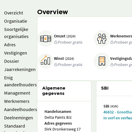
Overview
Overzicht
Organisatie
Soortgelijke
organisaties
Omzet
Werknemer
(2024)
Probeer gratis
Probeer gr
Adres
Vestigingen
Winst
Vestigings
(2024)
Dossier
Probeer gratis
Probeer gr
Jaarrekeningen
Enig
aandeelhouders
Algemene
SBI
Management
gegevens
Werknemers
SBI
(KVK)
Aandeelhouders
Handelsnamen
46832 - Grooth
Deelnemingen
Delta Paints B.V.
in verf en verfw
Adres gegevens
Standaard
Dirk Dronkersweg 17