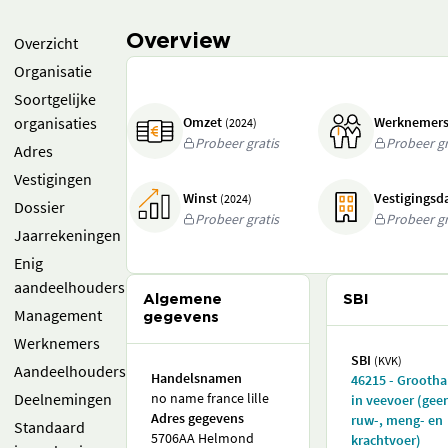
Overview
Overzicht
Organisatie
Soortgelijke
organisaties
Omzet
Werknemer
(2024)
Probeer gratis
Probeer gr
Adres
Vestigingen
Winst
Vestigings
(2024)
Dossier
Probeer gratis
Probeer gr
Jaarrekeningen
Enig
aandeelhouders
Algemene
SBI
Management
gegevens
Werknemers
SBI
(KVK)
Aandeelhouders
Handelsnamen
46215 - Grooth
Deelnemingen
no name france lille
in veevoer (gee
Adres gegevens
ruw-, meng- en
Standaard
5706AA Helmond
krachtvoer)