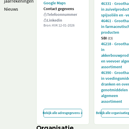
jaarrekeningen
Google Maps
46331 - Grooth
Nieuws
Contact gegevens
in zuivelproduc
Telefoonnummer
spijsoliën en -v
Linkedin
46461 - Grooth
Bron: KVK
12-01-2026
in farmaceutisc
producten
SBI
(CI)
46218 - Grooth
in
akkerbouwprod
en veevoer alg
assortiment
46390 - Grooth
in voedingsmid
dranken en over
genotmiddelen
algemeen
assortiment
Bekijk alle adresgegevens
Bekijk alle organisati
Organisatie