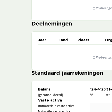
Probeer gra
Deelnemingen
Jaar
Land
Plaats
Org
Probeer gra
Standaard jaarrekeningen
Balans
'24->'25
31
(geconsolideerd)
%
x € 
Vaste activa
Immateriële vaste activa
Materiële vaste activa