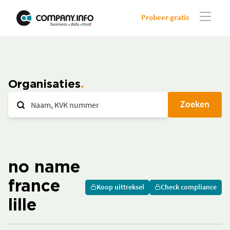
Probeer gratis
Organisaties
Zoeken
no name
france
Koop uittreksel
Check compliance
lille