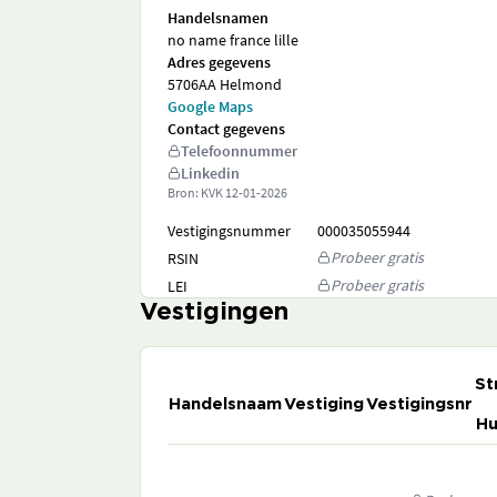
Handelsnamen
no name france lille
Adres gegevens
5706AA Helmond
Google Maps
Contact gegevens
Telefoonnummer
Linkedin
Bron: KVK
12-01-2026
Vestigingsnummer
000035055944
Probeer gratis
RSIN
Probeer gratis
LEI
Vestigingen
St
Handelsnaam
Vestiging
Vestigingsnr
Hu