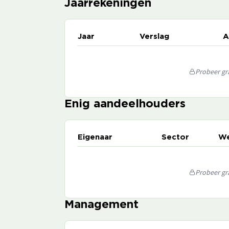
Jaarrekeningen
Jaar
Verslag
A
Probeer gra
Enig aandeelhouders
Eigenaar
Sector
We
Probeer gra
Management