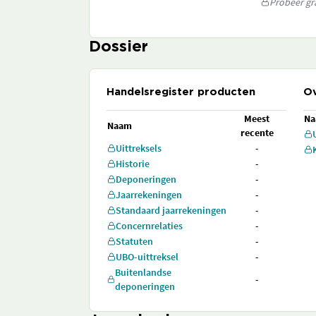
Probeer gra
Dossier
Handelsregister producten
Ov
Meest
N
Naam
recente
Uittreksels
-
Historie
-
Deponeringen
-
Jaarrekeningen
-
Standaard jaarrekeningen
-
Concernrelaties
-
Statuten
-
UBO-uittreksel
-
Buitenlandse
-
deponeringen