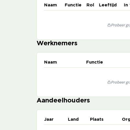
Naam
Functie
Rol
Leeftijd
In
Probeer gra
Werknemers
Naam
Functie
Probeer gra
Aandeelhouders
Jaar
Land
Plaats
Org