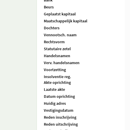
Bank
Beurs
Geplaatst kapitaal
Maatschappelijk kapitaal
Dochters
Vennootsch. naam
Rechtsvorm
Statutaire zetel
Handelsnamen
Verv. handelsnamen
Voortzetting
Insolventie reg.
Akte oprichting
Laatste akte
Datum oprichting
Huidig adres
Vestigingsdatum
Reden inschrijving
Reden uitschrijving