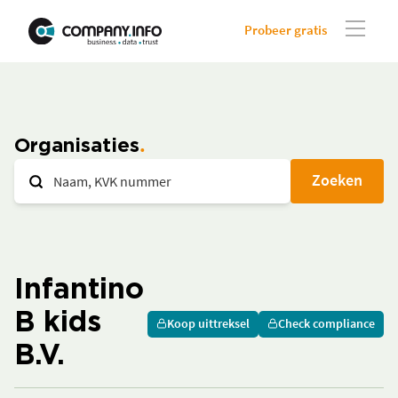
Probeer gratis
Organisaties
Zoeken
Infantino
B kids
Koop uittreksel
Check compliance
B.V.