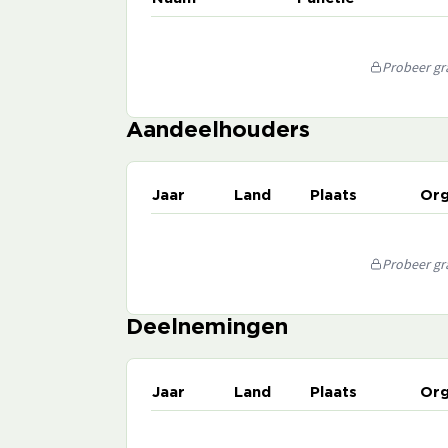
Probeer gra
Aandeelhouders
Jaar
Land
Plaats
Org
Probeer gra
Deelnemingen
Jaar
Land
Plaats
Org