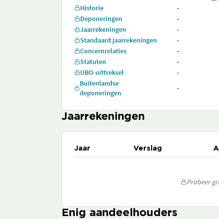
Historie
-
Deponeringen
-
Jaarrekeningen
-
Standaard jaarrekeningen
-
Concernrelaties
-
Statuten
-
UBO-uittreksel
-
Buitenlandse
-
deponeringen
Jaarrekeningen
Jaar
Verslag
A
Probeer gra
Enig aandeelhouders