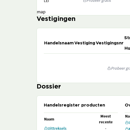
Probeer gratis
LEI
map
Vestigingen
St
Handelsnaam
Vestiging
Vestigingsnr
Hu
Probeer gra
Dossier
Handelsregister producten
Ov
Meest
N
Naam
recente
Uittreksels
-