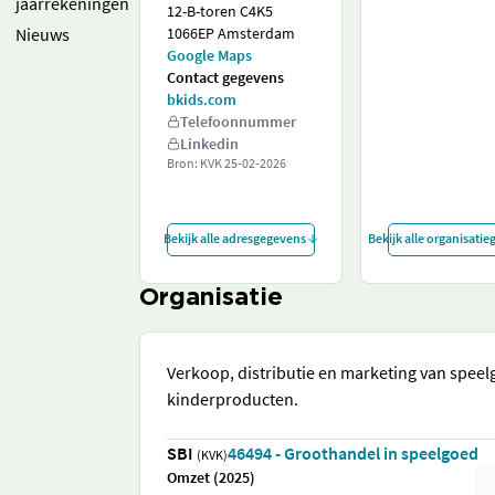
jaarrekeningen
12-B-toren C4K5
Nieuws
1066EP Amsterdam
Google Maps
Contact gegevens
bkids.com
Telefoonnummer
Linkedin
Bron: KVK
25-02-2026
Bekijk alle adresgegevens
Bekijk alle organisati
Organisatie
Verkoop, distributie en marketing van spee
kinderproducten.
SBI
46494 - Groothandel in speelgoed
(KVK)
Omzet (2025)