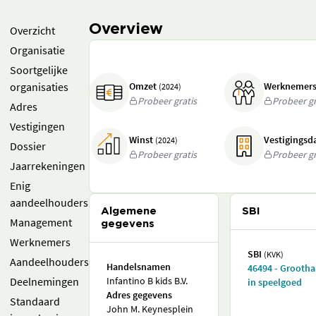
Overview
Overzicht
Organisatie
Soortgelijke
organisaties
Omzet
Werknemer
(2024)
Probeer gratis
Probeer gr
Adres
Vestigingen
Winst
Vestigings
(2024)
Dossier
Probeer gratis
Probeer gr
Jaarrekeningen
Enig
aandeelhouders
Algemene
SBI
Management
gegevens
Werknemers
SBI
(KVK)
Aandeelhouders
Handelsnamen
46494 - Grooth
Deelnemingen
Infantino B kids B.V.
in speelgoed
Adres gegevens
Standaard
John M. Keynesplein