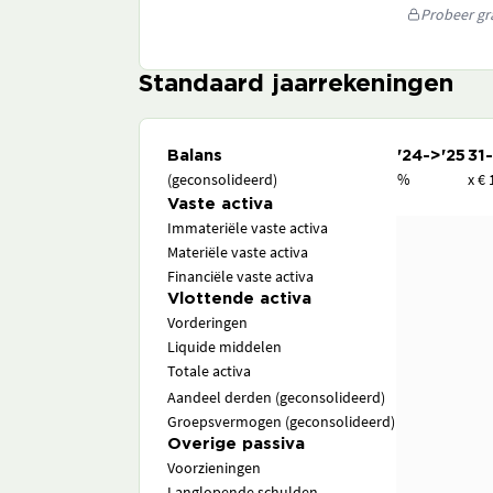
Probeer gra
Standaard jaarrekeningen
Balans
'24->'25
31
(geconsolideerd)
%
x € 
Vaste activa
Immateriële vaste activa
Materiële vaste activa
Financiële vaste activa
Vlottende activa
Vorderingen
Liquide middelen
Totale activa
Aandeel derden (geconsolideerd)
Groepsvermogen (geconsolideerd)
Overige passiva
Voorzieningen
Langlopende schulden