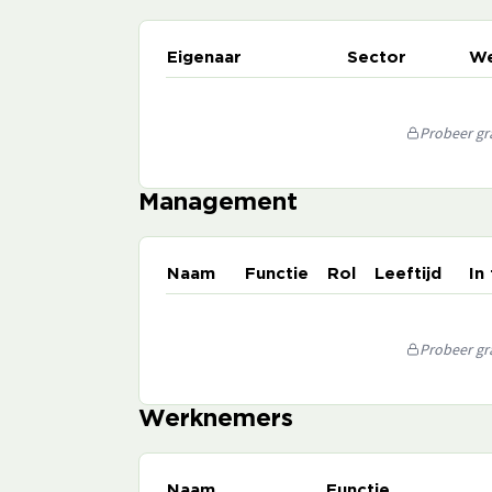
Eigenaar
Sector
We
Probeer gra
Management
Naam
Functie
Rol
Leeftijd
In
Probeer gra
Werknemers
Naam
Functie