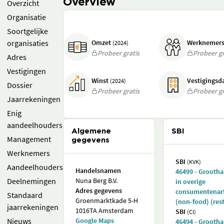
Overview
Overzicht
Organisatie
Soortgelijke
organisaties
Omzet
Werknemer
(2024)
Probeer gratis
Probeer gr
Adres
Vestigingen
Winst
Vestigings
(2024)
Dossier
Probeer gratis
Probeer gr
Jaarrekeningen
Enig
aandeelhouders
Algemene
SBI
Management
gegevens
Werknemers
SBI
(KVK)
Aandeelhouders
Handelsnamen
46499 - Grooth
Deelnemingen
Nuna Berg B.V.
in overige
Adres gegevens
consumentenart
Standaard
Groenmarktkade 5-H
(non-food) (rest
jaarrekeningen
1016TA Amsterdam
SBI
(CI)
Nieuws
Google Maps
46494 - Grooth