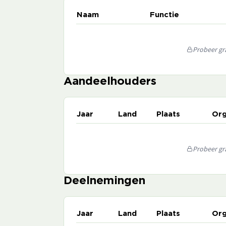
Naam
Functie
Probeer gra
Aandeelhouders
Jaar
Land
Plaats
Org
Probeer gra
Deelnemingen
Jaar
Land
Plaats
Org