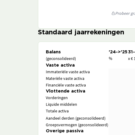
Probeer gra
Standaard jaarrekeningen
Balans
'24->'25
31
(geconsolideerd)
%
x € 
Vaste activa
Immateriële vaste activa
Materiële vaste activa
Financiële vaste activa
Vlottende activa
Vorderingen
Liquide middelen
Totale activa
Aandeel derden (geconsolideerd)
Groepsvermogen (geconsolideerd)
Overige passiva