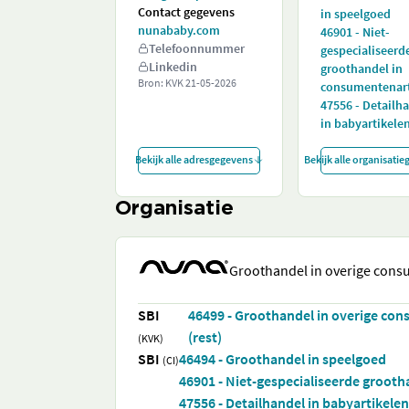
Contact gegevens
in speelgoed
nunababy.com
46901 - Niet-
Telefoonnummer
gespecialiseerd
Linkedin
groothandel in
Bron: KVK
21-05-2026
consumentenart
47556 - Detailh
in babyartikele
Bekijk alle adresgegevens
Bekijk alle organisati
Organisatie
Groothandel in overige cons
SBI
46499 - Groothandel in overige co
(rest)
(KVK)
SBI
46494 - Groothandel in speelgoed
(CI)
46901 - Niet-gespecialiseerde groot
47556 - Detailhandel in babyartikelen