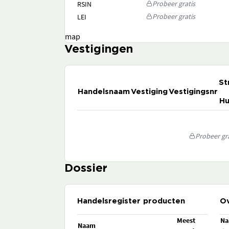
Probeer gratis
RSIN
Probeer gratis
LEI
map
Vestigingen
St
Handelsnaam
Vestiging
Vestigingsnr
Hu
Probeer gra
Dossier
Handelsregister producten
Ov
Meest
N
Naam