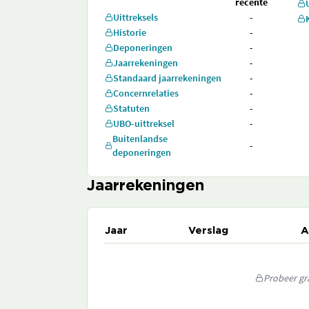
recente
Uittreksels
-
Historie
-
Deponeringen
-
Jaarrekeningen
-
Standaard jaarrekeningen
-
Concernrelaties
-
Statuten
-
UBO-uittreksel
-
Buitenlandse
-
deponeringen
Jaarrekeningen
Jaar
Verslag
A
Probeer gra