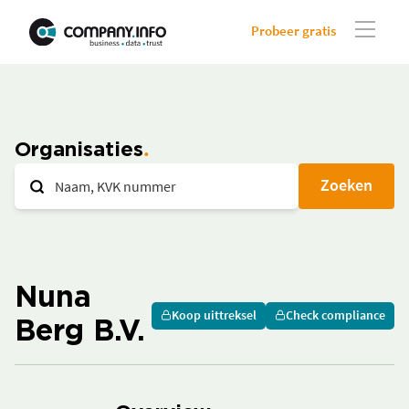
Probeer gratis
Organisaties
Zoeken
Nuna
Koop uittreksel
Check compliance
Berg B.V.