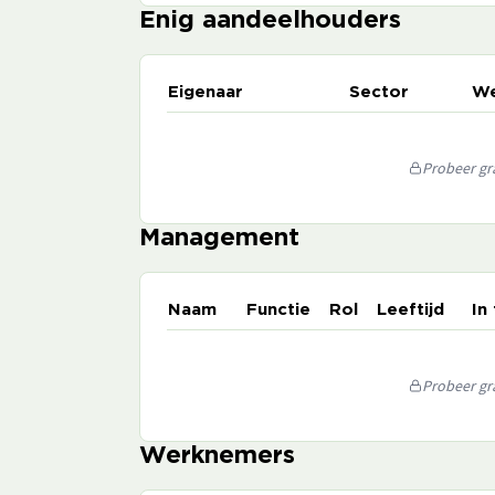
Enig aandeelhouders
Eigenaar
Sector
We
Probeer gra
Management
Naam
Functie
Rol
Leeftijd
In
Probeer gra
Werknemers