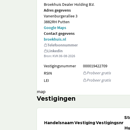
Broekhuis Dealer Holding B.V.
Adres gegevens
Vanenburgerallee 3
3882RH Putten
Google Maps
Contact gegevens
broekhuis.nl
Telefoonnummer
Linkedin
Bron: KVK
06-08-2026
Vestigingsnummer
000019422709
Probeer gratis
RSIN
Probeer gratis
LEI
map
Vestigingen
St
Handelsnaam
Vestiging
Vestigingsnr
Hu