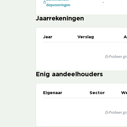
-
deponeringen
Jaarrekeningen
Jaar
Verslag
A
Probeer gra
Enig aandeelhouders
Eigenaar
Sector
We
Probeer gra