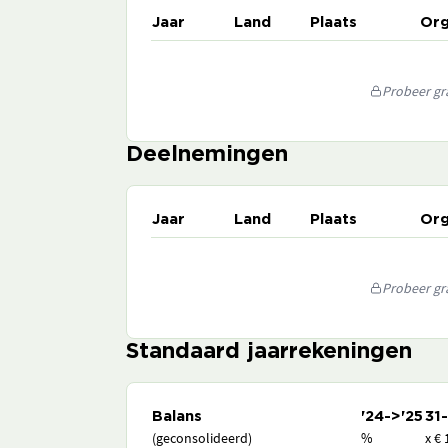
Jaar
Land
Plaats
Org
Probeer gra
Deelnemingen
Jaar
Land
Plaats
Org
Probeer gra
Standaard jaarrekeningen
Balans
'24->'25
31
(geconsolideerd)
%
x € 