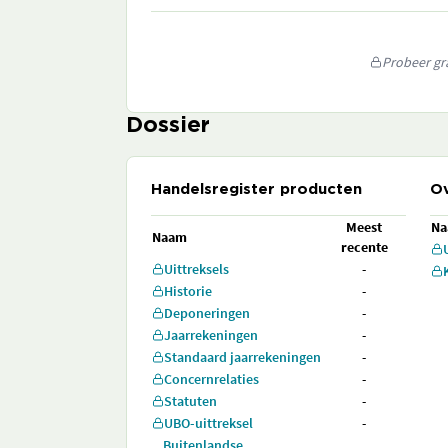
Probeer gra
Dossier
Handelsregister producten
Ov
Meest
N
Naam
recente
Uittreksels
-
Historie
-
Deponeringen
-
Jaarrekeningen
-
Standaard jaarrekeningen
-
Concernrelaties
-
Statuten
-
UBO-uittreksel
-
Buitenlandse