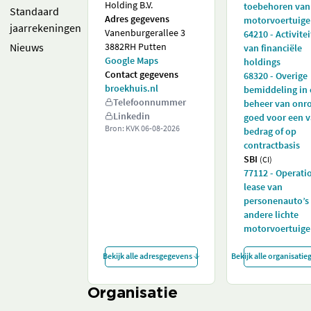
Holding B.V.
toebehoren van
Standaard
Adres gegevens
motorvoertuig
jaarrekeningen
Vanenburgerallee 3
64210 - Activite
Nieuws
3882RH Putten
van financiële
Google Maps
holdings
Contact gegevens
68320 - Overige
broekhuis.nl
bemiddeling in
Telefoonnummer
beheer van onr
Linkedin
goed voor een v
Bron: KVK
06-08-2026
bedrag of op
contractbasis
SBI
(CI)
77112 - Operati
lease van
personenauto’s
andere lichte
motorvoertuig
Bekijk alle adresgegevens
Bekijk alle organisati
Organisatie