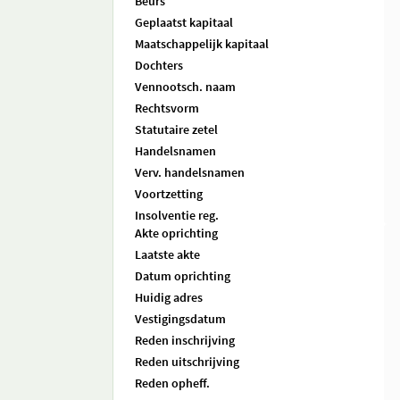
Beurs
Geplaatst kapitaal
Maatschappelijk kapitaal
Dochters
Vennootsch. naam
Rechtsvorm
Statutaire zetel
Handelsnamen
Verv. handelsnamen
Voortzetting
Insolventie reg.
Akte oprichting
Laatste akte
Datum oprichting
Huidig adres
Vestigingsdatum
Reden inschrijving
Reden uitschrijving
Reden opheff.