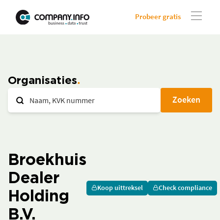
Probeer gratis
Organisaties
Zoeken
Broekhuis
Dealer
Koop uittreksel
Check compliance
Holding
B.V.