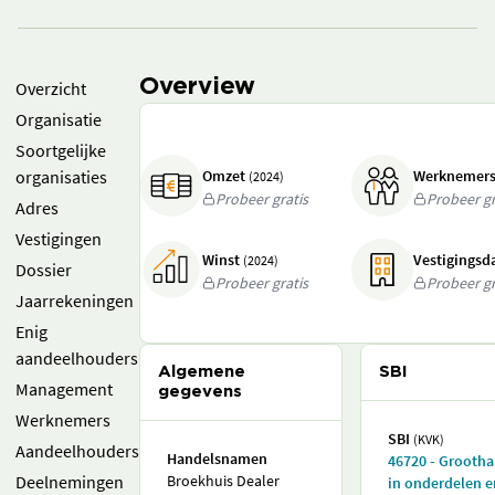
Overview
Overzicht
Organisatie
Soortgelijke
organisaties
Omzet
Werknemer
(2024)
Probeer gratis
Probeer gr
Adres
Vestigingen
Winst
Vestigings
(2024)
Dossier
Probeer gratis
Probeer gr
Jaarrekeningen
Enig
aandeelhouders
Algemene
SBI
Management
gegevens
Werknemers
SBI
(KVK)
Aandeelhouders
Handelsnamen
46720 - Grooth
Deelnemingen
Broekhuis Dealer
in onderdelen e