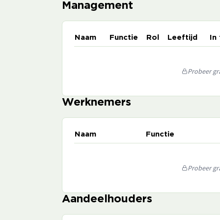
Management
Naam
Functie
Rol
Leeftijd
In
Probeer gra
Werknemers
Naam
Functie
Probeer gra
Aandeelhouders