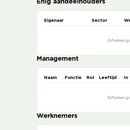
Enig aandeelhouders
Eigenaar
Sector
We
Probeer gra
Management
Naam
Functie
Rol
Leeftijd
In
Probeer gra
Werknemers