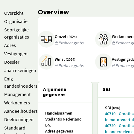
Overview
Overzicht
Organisatie
Soortgelijke
organisaties
Omzet
Werknemer
(2024)
Probeer gratis
Probeer gr
Adres
Vestigingen
Winst
Vestigings
(2024)
Dossier
Probeer gratis
Probeer gr
Jaarrekeningen
Enig
aandeelhouders
Algemene
SBI
Management
gegevens
Werknemers
SBI
(KVK)
Aandeelhouders
Handelsnamen
46710 - Grooth
Deelnemingen
Stellantis Nederland
in motorvoertu
B.V.
46720 - Grooth
Standaard
Adres gegevens
in onderdelen e