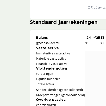
Probeer gra
Standaard jaarrekeningen
Balans
'24->'25
31
(geconsolideerd)
%
x € 
Vaste activa
Immateriële vaste activa
Materiële vaste activa
Financiële vaste activa
Vlottende activa
Vorderingen
Liquide middelen
Totale activa
Aandeel derden (geconsolideerd)
Groepsvermogen (geconsolideerd)
Overige passiva
Voorzieningen