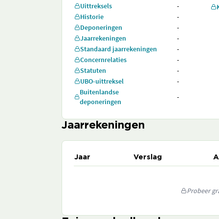
Uittreksels
-
Historie
-
Deponeringen
-
Jaarrekeningen
-
Standaard jaarrekeningen
-
Concernrelaties
-
Statuten
-
UBO-uittreksel
-
Buitenlandse
-
deponeringen
Jaarrekeningen
Jaar
Verslag
A
Probeer gra