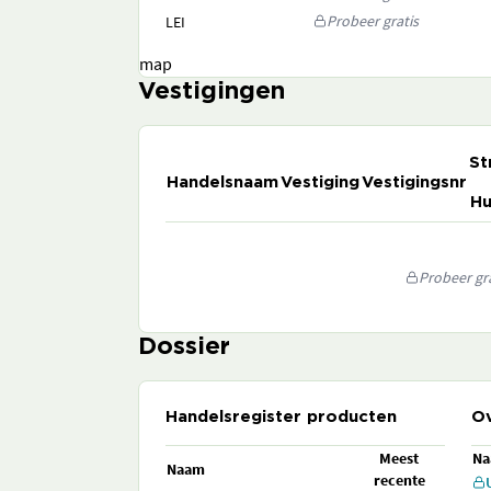
Probeer gratis
LEI
map
Vestigingen
St
Handelsnaam
Vestiging
Vestigingsnr
Hu
Probeer gra
Dossier
Handelsregister producten
Ov
Meest
N
Naam
recente