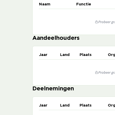
Naam
Functie
Probeer gra
Aandeelhouders
Jaar
Land
Plaats
Org
Probeer gra
Deelnemingen
Jaar
Land
Plaats
Org