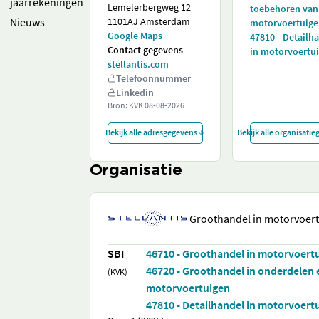
jaarrekeningen
Lemelerbergweg 12
toebehoren van
Nieuws
1101AJ Amsterdam
motorvoertuig
Google Maps
47810 - Detailh
Contact gegevens
in motorvoertu
stellantis.com
Telefoonnummer
Linkedin
Bron: KVK
08-08-2026
Bekijk alle adresgegevens
Bekijk alle organisati
Organisatie
Groothandel in motorvoer
SBI
46710 - Groothandel in motorvoert
46720 - Groothandel in onderdelen
(KVK)
motorvoertuigen
47810 - Detailhandel in motorvoert