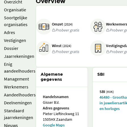
Overview
Overzicht
Organisatie
Soortgelijke
organisaties
Omzet
Werknemer
(2024)
Probeer gratis
Probeer gr
Adres
Vestigingen
Winst
Vestigings
(2024)
Dossier
Probeer gratis
Probeer gr
Jaarrekeningen
Enig
aandeelhouders
Algemene
SBI
Management
gegevens
Werknemers
SBI
(KVK)
Aandeelhouders
Handelsnamen
46480 - Grooth
Deelnemingen
Gisser B.V.
in juweliersarti
Adres gegevens
en horloges
Standaard
Pieter Lieftinckweg 11
jaarrekeningen
1505HX Zaandam
Nieuws
Google Maps