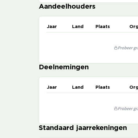
Aandeelhouders
Jaar
Land
Plaats
Org
Probeer gra
Deelnemingen
Jaar
Land
Plaats
Org
Probeer gra
Standaard jaarrekeningen