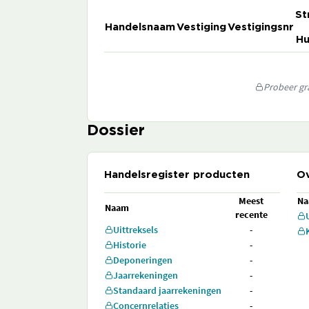
St
Handelsnaam
Vestiging
Vestigingsnr
Hu
Probeer gra
Dossier
Handelsregister producten
Ov
Meest
N
Naam
recente
Uittreksels
-
Historie
-
Deponeringen
-
Jaarrekeningen
-
Standaard jaarrekeningen
-
Concernrelaties
-