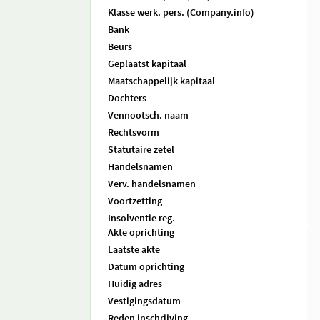
Klasse werk. pers. (Company.info)
Bank
Beurs
Geplaatst kapitaal
Maatschappelijk kapitaal
Dochters
Vennootsch. naam
Rechtsvorm
Statutaire zetel
Handelsnamen
Verv. handelsnamen
Voortzetting
Insolventie reg.
Akte oprichting
Laatste akte
Datum oprichting
Huidig adres
Vestigingsdatum
Reden inschrijving