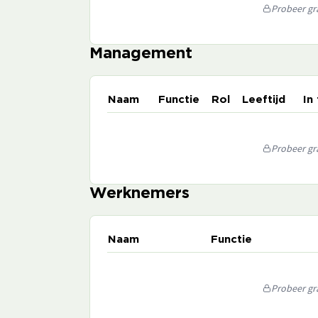
Probeer gra
Management
Naam
Functie
Rol
Leeftijd
In
Probeer gra
Werknemers
Naam
Functie
Probeer gra