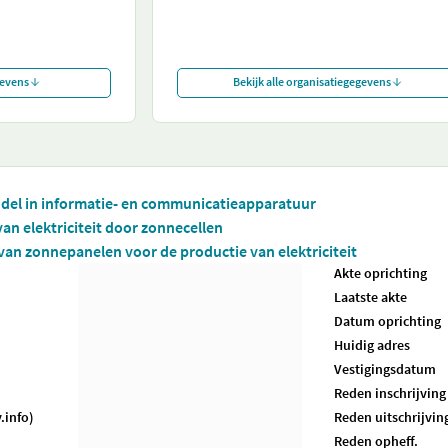
gevens
Bekijk alle organisatiegegevens
del in informatie- en communicatieapparatuur
van elektriciteit door zonnecellen
e van zonnepanelen voor de productie van elektriciteit
Akte oprichting
Laatste akte
Datum oprichting
Huidig adres
Vestigingsdatum
Reden inschrijving
.info)
Reden uitschrijvin
Reden opheff.