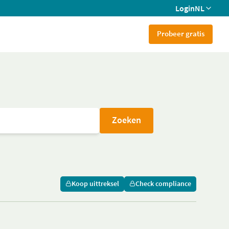
Login
NL
Probeer gratis
Zoeken
Koop uittreksel
Check compliance