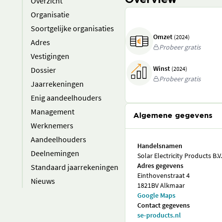
Overview
Overzicht
Organisatie
Soortgelijke organisaties
Omzet
(2024)
Adres
Probeer gratis
Vestigingen
Winst
Dossier
(2024)
Probeer gratis
Jaarrekeningen
Enig aandeelhouders
Management
Algemene gegevens
Werknemers
Aandeelhouders
Handelsnamen
Deelnemingen
Solar Electricity Products B.V.
Adres gegevens
Standaard jaarrekeningen
Einthovenstraat 4
Nieuws
1821BV Alkmaar
Google Maps
Contact gegevens
se-products.nl