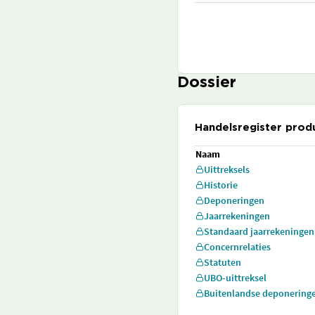
Dossier
Handelsregister prod
Naam
Uittreksels
Historie
Deponeringen
Jaarrekeningen
Standaard jaarrekeningen
Concernrelaties
Statuten
UBO-uittreksel
Buitenlandse deponering