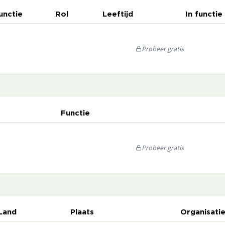
unctie
Rol
Leeftijd
In functie
Probeer gratis
Functie
Probeer gratis
Land
Plaats
Organisati