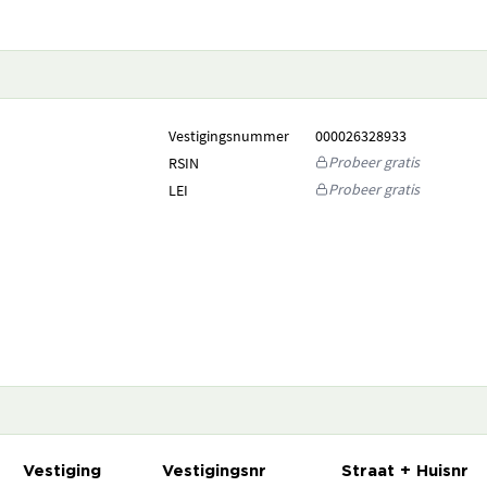
Vestigingsnummer
000026328933
Probeer gratis
RSIN
Probeer gratis
LEI
Vestiging
Vestigingsnr
Straat + Huisnr