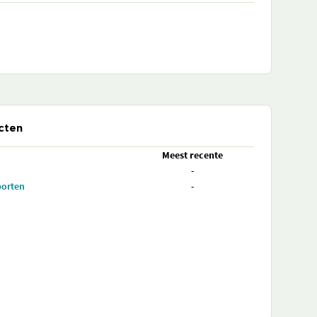
cten
Meest recente
-
porten
-