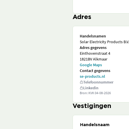
Adres
Handelsnamen
Solar Electricity Products B.V.
Adres gegevens
Einthovenstraat 4
1821BV Alkmaar
Google Maps
Contact gegevens
se-products.nl
Telefoonnummer
Linkedin
Bron: KVK
04-08-2026
Vestigingen
Handelsnaam