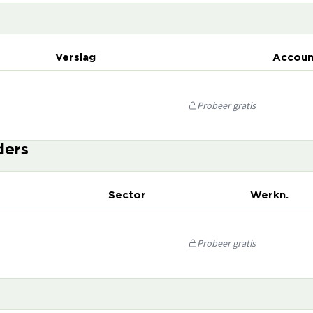
Verslag
Accoun
Probeer gratis
ders
Sector
Werkn.
Probeer gratis