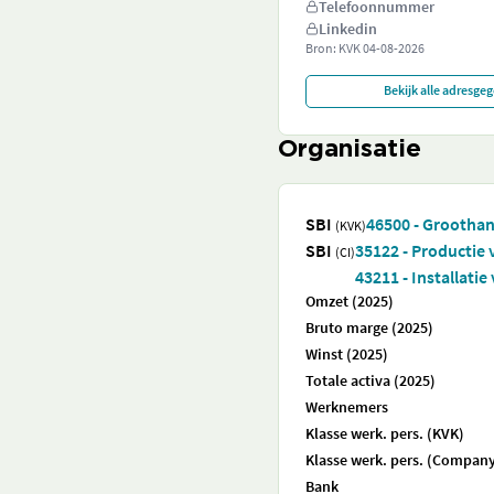
Telefoonnummer
Linkedin
Bron: KVK
04-08-2026
Bekijk alle adresge
Organisatie
SBI
46500 - Groothan
(KVK)
SBI
35122 - Productie 
(CI)
43211 - Installati
Omzet (2025)
Bruto marge (2025)
Winst (2025)
Totale activa (2025)
Werknemers
Klasse werk. pers. (KVK)
Klasse werk. pers. (Company
Bank