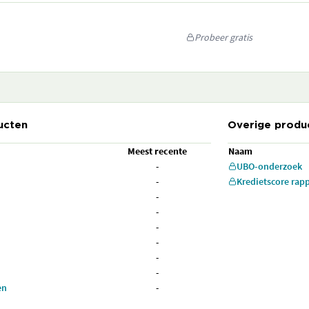
Probeer gratis
ucten
Overige produ
Meest recente
Naam
-
UBO-onderzoek
-
Kredietscore rap
-
-
-
-
-
-
en
-