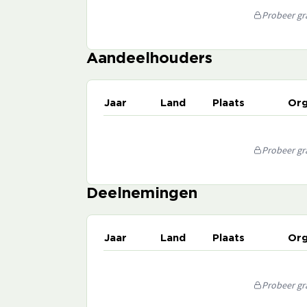
Probeer gra
Aandeelhouders
Jaar
Land
Plaats
Org
Probeer gra
Deelnemingen
Jaar
Land
Plaats
Org
Probeer gra