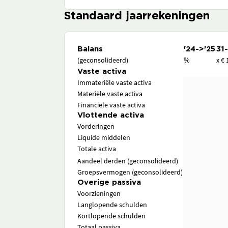
Standaard jaarrekeningen
Balans
'24->'25
31
(geconsolideerd)
%
x € 
Vaste activa
Immateriële vaste activa
Materiële vaste activa
Financiële vaste activa
Vlottende activa
Vorderingen
Liquide middelen
Totale activa
Aandeel derden (geconsolideerd)
Groepsvermogen (geconsolideerd)
Overige passiva
Voorzieningen
Langlopende schulden
Kortlopende schulden
Totaal passiva