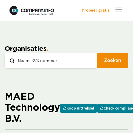
Probeer gratis
Organisaties
Zoeken
MAED
Technology
Koop uittreksel
Check complian
B.V.