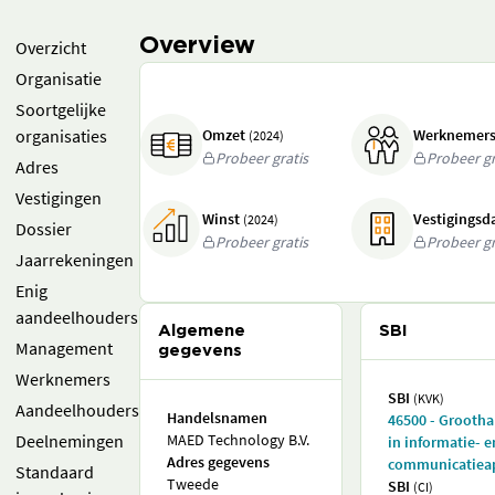
Overview
Overzicht
Organisatie
Soortgelijke
organisaties
Omzet
Werknemer
(2024)
Probeer gratis
Probeer gr
Adres
Vestigingen
Winst
Vestigings
(2024)
Dossier
Probeer gratis
Probeer gr
Jaarrekeningen
Enig
aandeelhouders
Algemene
SBI
Management
gegevens
Werknemers
SBI
(KVK)
Aandeelhouders
Handelsnamen
46500 - Grooth
Deelnemingen
MAED Technology B.V.
in informatie- e
Adres gegevens
communicatiea
Standaard
Tweede
SBI
(CI)