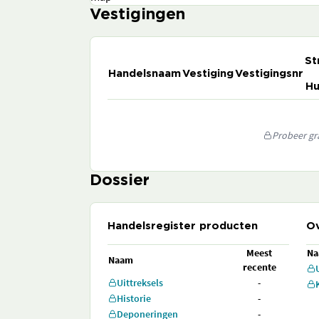
Vestigingen
St
Handelsnaam
Vestiging
Vestigingsnr
Hu
Probeer gra
Dossier
Handelsregister producten
Ov
Meest
N
Naam
recente
Uittreksels
-
Historie
-
Deponeringen
-