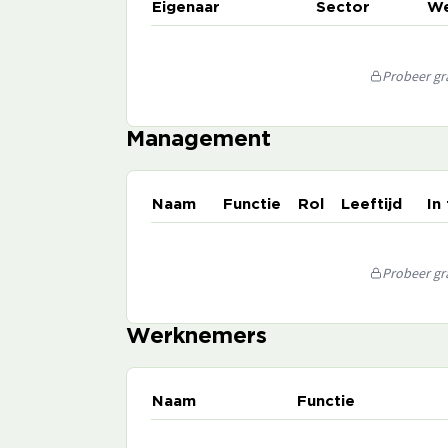
Eigenaar
Sector
We
Probeer gra
Management
Naam
Functie
Rol
Leeftijd
In
Probeer gra
Werknemers
Naam
Functie