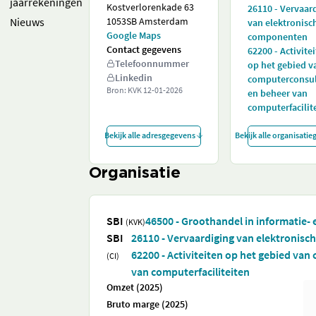
jaarrekeningen
Kostverlorenkade 63
26110 - Vervaar
Nieuws
1053SB Amsterdam
van elektronisc
Google Maps
componenten
Contact gegevens
62200 - Activite
Telefoonnummer
op het gebied v
Linkedin
computerconsu
Bron: KVK
12-01-2026
en beheer van
computerfacilit
Bekijk alle adresgegevens
Bekijk alle organisati
Organisatie
SBI
46500 - Groothandel in informatie
(KVK)
SBI
26110 - Vervaardiging van elektronis
62200 - Activiteiten op het gebied va
(CI)
van computerfaciliteiten
Omzet (2025)
Bruto marge (2025)