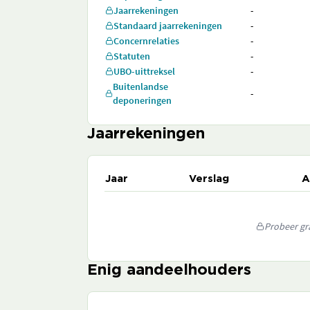
Jaarrekeningen
-
Standaard jaarrekeningen
-
Concernrelaties
-
Statuten
-
UBO-uittreksel
-
Buitenlandse
-
deponeringen
Jaarrekeningen
Jaar
Verslag
A
Probeer gra
Enig aandeelhouders