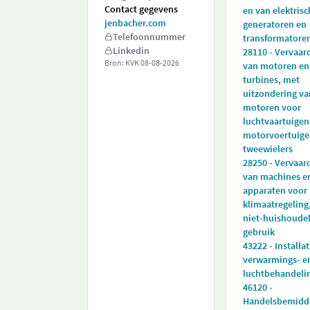
Contact gegevens
en van elektrisc
jenbacher.com
generatoren en
Telefoonnummer
transformatore
Linkedin
28110 - Vervaar
Bron: KVK
08-08-2026
van motoren en
turbines, met
uitzondering va
motoren voor
luchtvaartuigen
motorvoertuige
tweewielers
28250 - Vervaar
van machines e
apparaten voor
klimaatregeling
niet-huishoudel
gebruik
43222 - Installa
verwarmings- e
luchtbehandeli
46120 -
Handelsbemidd