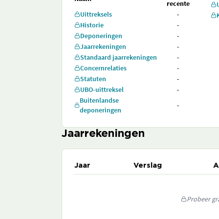
recente
Uittreksels
-
Historie
-
Deponeringen
-
Jaarrekeningen
-
Standaard jaarrekeningen
-
Concernrelaties
-
Statuten
-
UBO-uittreksel
-
Buitenlandse
-
deponeringen
Jaarrekeningen
Jaar
Verslag
A
Probeer gra