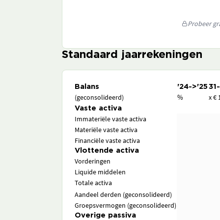
Probeer gra
Standaard jaarrekeningen
Balans
'24->'25
31
(geconsolideerd)
%
x € 
Vaste activa
Immateriële vaste activa
Materiële vaste activa
Financiële vaste activa
Vlottende activa
Vorderingen
Liquide middelen
Totale activa
Aandeel derden (geconsolideerd)
Groepsvermogen (geconsolideerd)
Overige passiva