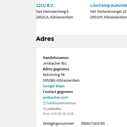
12CU B.V.
LionComp Automat
Van Hennaertweg 6
Van Eesterensingel 2
2952CA, Alblasserdam
2951AP, Alblasserda
Adres
Handelsnamen
Jenbacher B.V.
Adres gegevens
Kelvinring 58
2952BG Alblasserdam
Google Maps
Contact gegevens
jenbacher.com
Telefoonnummer
Linkedin
Bron: KVK
08-08-2026
Vestigingsnummer
000017163765