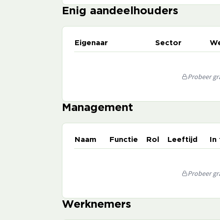
Enig aandeelhouders
Eigenaar
Sector
We
Probeer gra
Management
Naam
Functie
Rol
Leeftijd
In
Probeer gra
Werknemers