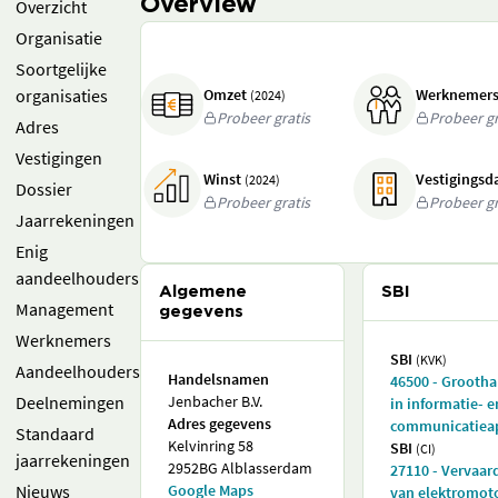
Overview
Overzicht
Organisatie
Soortgelijke
organisaties
Omzet
Werknemer
(2024)
Probeer gratis
Probeer gr
Adres
Vestigingen
Winst
Vestigings
(2024)
Dossier
Probeer gratis
Probeer gr
Jaarrekeningen
Enig
aandeelhouders
Algemene
SBI
Management
gegevens
Werknemers
SBI
(KVK)
Aandeelhouders
Handelsnamen
46500 - Grooth
Deelnemingen
Jenbacher B.V.
in informatie- e
Adres gegevens
communicatiea
Standaard
Kelvinring 58
SBI
(CI)
jaarrekeningen
2952BG Alblasserdam
27110 - Vervaar
Nieuws
Google Maps
van elektromot