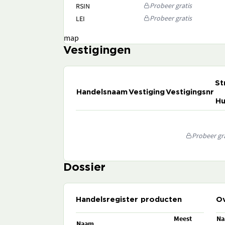
Probeer gratis
RSIN
Probeer gratis
LEI
map
Vestigingen
St
Handelsnaam
Vestiging
Vestigingsnr
Hu
Probeer gra
Dossier
Handelsregister producten
Ov
Meest
N
Naam