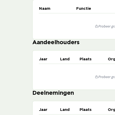
Naam
Functie
Probeer gra
Aandeelhouders
Jaar
Land
Plaats
Org
Probeer gra
Deelnemingen
Jaar
Land
Plaats
Org