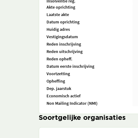
Insolventie reg.
Akte oprichting
Laatste akte
Datum oprichting
Huidig adres
Vestigingsdatum
Reden inschrijving
Reden uitschrijving
Reden opheff.
Datum eerste inschrijving
Voortzetting
Opheffing
Dep. jaarstuk
Economisch actief
Non Mailing Indicator (NMI)
Soortgelijke organisaties