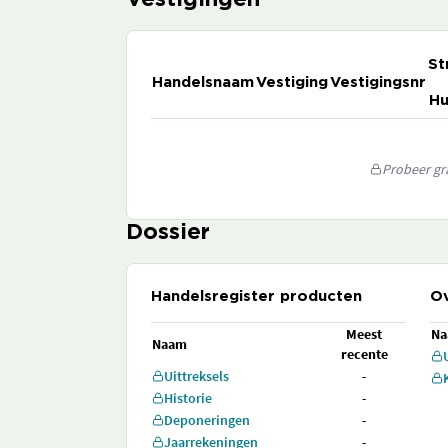
Vestigingen
St
Handelsnaam
Vestiging
Vestigingsnr
Hu
Probeer gra
Dossier
Handelsregister producten
Ov
Meest
N
Naam
recente
Uittreksels
-
Historie
-
Deponeringen
-
Jaarrekeningen
-