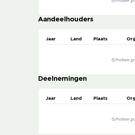
Probeer gra
Aandeelhouders
Jaar
Land
Plaats
Org
Probeer gra
Deelnemingen
Jaar
Land
Plaats
Org
Probeer gra