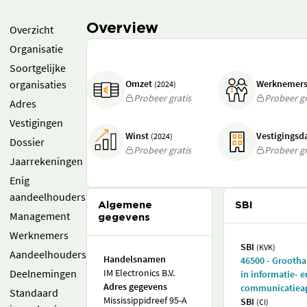
Overview
Overzicht
Organisatie
Soortgelijke
organisaties
Omzet
Werknemer
(2024)
Probeer gratis
Probeer gr
Adres
Vestigingen
Winst
Vestigings
(2024)
Dossier
Probeer gratis
Probeer gr
Jaarrekeningen
Enig
aandeelhouders
Algemene
SBI
Management
gegevens
Werknemers
SBI
(KVK)
Aandeelhouders
Handelsnamen
46500 - Grooth
Deelnemingen
IM Electronics B.V.
in informatie- e
Adres gegevens
communicatiea
Standaard
Mississippidreef 95-A
SBI
(CI)