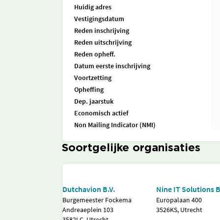
Huidig adres
Vestigingsdatum
Reden inschrijving
Reden uitschrijving
Reden opheff.
Datum eerste inschrijving
Voortzetting
Opheffing
Dep. jaarstuk
Economisch actief
Non Mailing Indicator (NMI)
Soortgelijke organisaties
Dutchavion B.V.
Nine IT Solutions B
Burgemeester Fockema
Europalaan 400
Andreaeplein 103
3526KS, Utrecht
3582LC, Utrecht