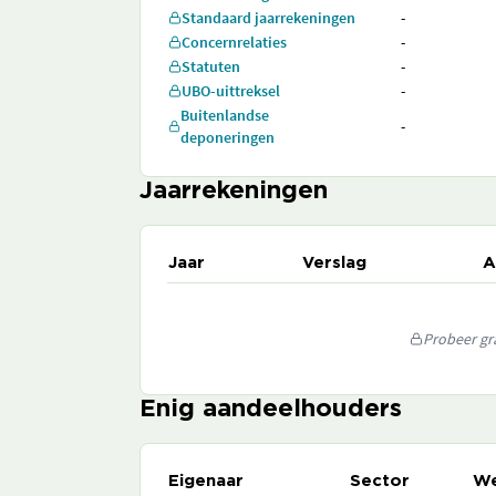
Standaard jaarrekeningen
-
Concernrelaties
-
Statuten
-
UBO-uittreksel
-
Buitenlandse
-
deponeringen
Jaarrekeningen
Jaar
Verslag
A
Probeer gra
Enig aandeelhouders
Eigenaar
Sector
We