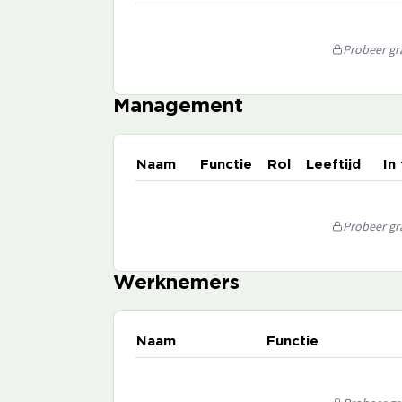
Probeer gra
Management
Naam
Functie
Rol
Leeftijd
In
Probeer gra
Werknemers
Naam
Functie