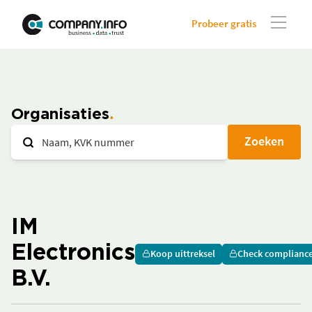
Probeer gratis
Organisaties
Zoeken
IM
Electronics
Koop uittreksel
Check complianc
B.V.