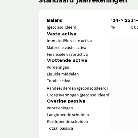
Standaard jaarrekeningen
Balans
'24->'25
31
(geconsolideerd)
%
x € 
Vaste activa
Immateriële vaste activa
Materiële vaste activa
Financiële vaste activa
Vlottende activa
Vorderingen
Liquide middelen
Totale activa
Aandeel derden (geconsolideerd)
Groepsvermogen (geconsolideerd)
Overige passiva
Voorzieningen
Langlopende schulden
Kortlopende schulden
Totaal passiva