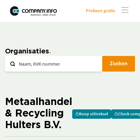
Probeer gratis
Organisaties
Zoeken
Metaalhandel
& Recycling
Koop uittreksel
Check comp
Hulters B.V.