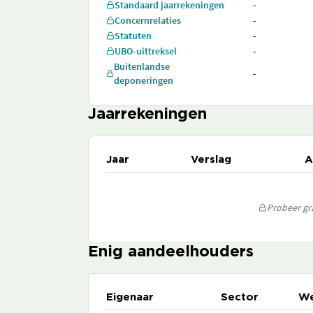
Standaard jaarrekeningen
-
Concernrelaties
-
Statuten
-
UBO-uittreksel
-
Buitenlandse
-
deponeringen
Jaarrekeningen
Jaar
Verslag
A
Probeer gra
Enig aandeelhouders
Eigenaar
Sector
We