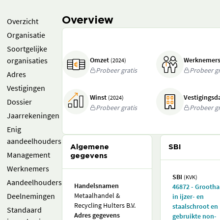
Overview
Overzicht
Organisatie
Soortgelijke
organisaties
Omzet
Werknemer
(2024)
Probeer gratis
Probeer gr
Adres
Vestigingen
Winst
Vestigings
(2024)
Dossier
Probeer gratis
Probeer gr
Jaarrekeningen
Enig
aandeelhouders
Algemene
SBI
Management
gegevens
Werknemers
SBI
(KVK)
Aandeelhouders
Handelsnamen
46872 - Grooth
Deelnemingen
Metaalhandel &
in ijzer- en
Recycling Hulters B.V.
staalschroot en
Standaard
Adres gegevens
gebruikte non-