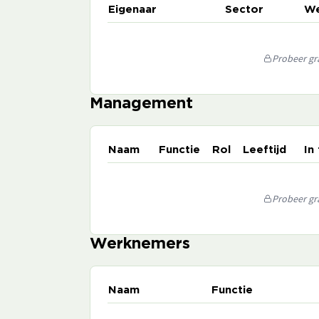
Eigenaar
Sector
We
Probeer gra
Management
Naam
Functie
Rol
Leeftijd
In
Probeer gra
Werknemers
Naam
Functie