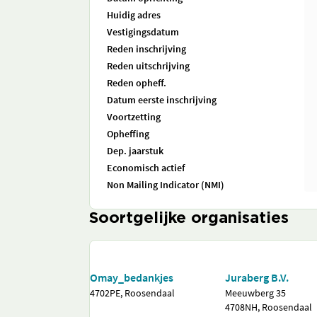
Huidig adres
Vestigingsdatum
Reden inschrijving
Reden uitschrijving
Reden opheff.
Datum eerste inschrijving
Voortzetting
Opheffing
Dep. jaarstuk
Economisch actief
Non Mailing Indicator (NMI)
Soortgelijke organisaties
Omay_bedankjes
Juraberg B.V.
4702PE, Roosendaal
Meeuwberg 35
4708NH, Roosendaal