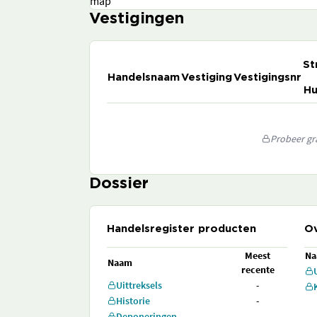
map
Vestigingen
St
Handelsnaam
Vestiging
Vestigingsnr
Hu
Probeer gra
Dossier
Handelsregister producten
Ov
Meest
N
Naam
recente
Uittreksels
-
Historie
-
Deponeringen
-