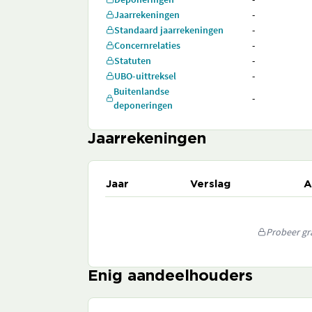
Jaarrekeningen
-
Standaard jaarrekeningen
-
Concernrelaties
-
Statuten
-
UBO-uittreksel
-
Buitenlandse
-
deponeringen
Jaarrekeningen
Jaar
Verslag
A
Probeer gra
Enig aandeelhouders