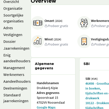
Overview
Overzicht
Organisatie
Soortgelijke
organisaties
Omzet
Werknemer
(2024)
Probeer gratis
Probeer gr
Adres
Vestigingen
Winst
Vestigings
(2024)
Dossier
Probeer gratis
Probeer gr
Jaarrekeningen
Enig
aandeelhouders
Algemene
SBI
Management
gegevens
Werknemers
SBI
(KVK)
Aandeelhouders
Handelsnamen
46498 - Grooth
Deelnemingen
Drukkerij Alpie
in boeken,
Adres gegevens
tijdschriften en
Standaard
Spoorstraat 15
drukwerk
jaarrekeningen
4702VV Roosendaal
18122 - Drukken
Google Maps
tijdschriften