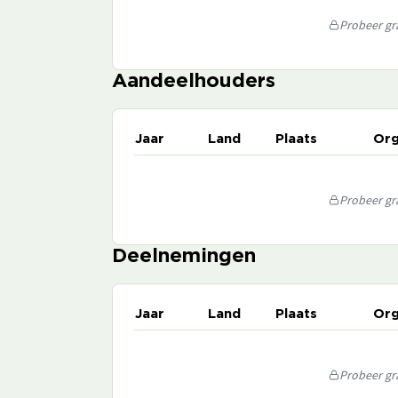
Probeer gra
Aandeelhouders
Jaar
Land
Plaats
Org
Probeer gra
Deelnemingen
Jaar
Land
Plaats
Org
Probeer gra