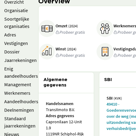
Overview
Overzicht
Organisatie
Soortgelijke
organisaties
Omzet
Werknemer
(2024)
Probeer gratis
Probeer gr
Adres
Vestigingen
Winst
Vestigings
(2024)
Dossier
Probeer gratis
Probeer gr
Jaarrekeningen
Enig
aandeelhouders
Algemene
SBI
Management
gegevens
Werknemers
SBI
(KVK)
Aandeelhouders
Handelsnamen
49410 -
Deelnemingen
TransXmoto B.V.
Goederenvervo
Adres gegevens
over de weg (m
Standaard
Capronilaan 12-Unit
uitzondering va
jaarrekeningen
1.9
verhuisbedrijve
Nieuws
1119NR Schiphol-Rijk