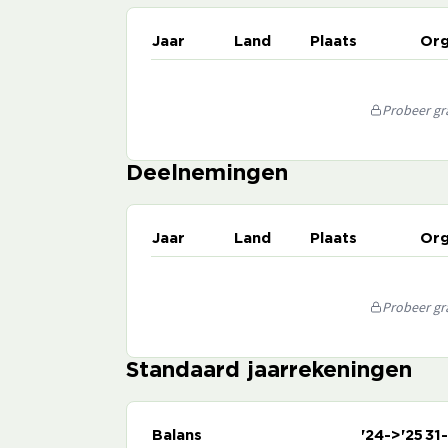
Jaar
Land
Plaats
Org
Probeer gra
Deelnemingen
Jaar
Land
Plaats
Org
Probeer gra
Standaard jaarrekeningen
Balans
'24->'25
31