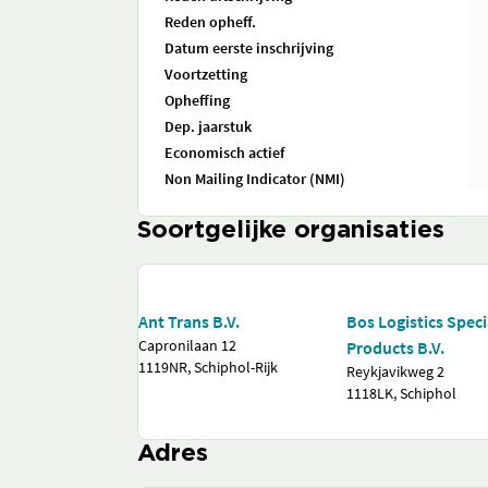
Reden opheff.
Datum eerste inschrijving
Voortzetting
Opheffing
Dep. jaarstuk
Economisch actief
Non Mailing Indicator (NMI)
Soortgelijke organisaties
Ant Trans B.V.
Bos Logistics Speci
Capronilaan 12
Products B.V.
1119NR, Schiphol-Rijk
Reykjavikweg 2
1118LK, Schiphol
Adres