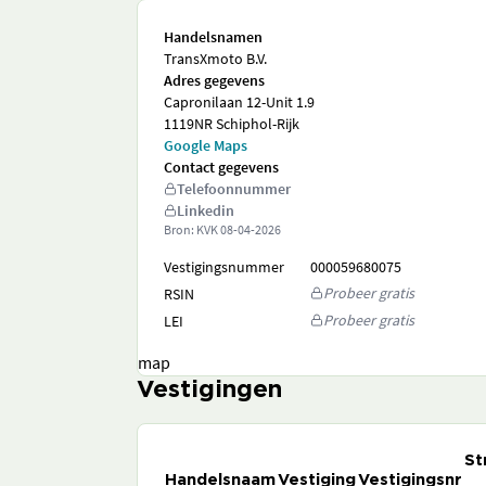
Handelsnamen
TransXmoto B.V.
Adres gegevens
Capronilaan 12-Unit 1.9
1119NR Schiphol-Rijk
Google Maps
Contact gegevens
Telefoonnummer
Linkedin
Bron: KVK
08-04-2026
Vestigingsnummer
000059680075
Probeer gratis
RSIN
Probeer gratis
LEI
map
Vestigingen
St
Handelsnaam
Vestiging
Vestigingsnr