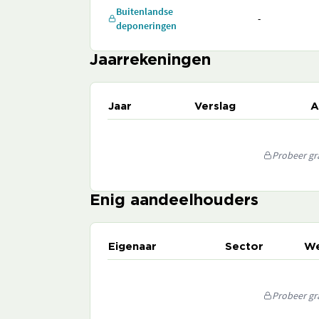
Buitenlandse
-
deponeringen
Jaarrekeningen
Jaar
Verslag
A
Probeer gra
Enig aandeelhouders
Eigenaar
Sector
We
Probeer gra