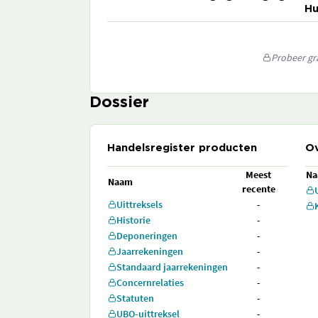
Hu
Probeer gra
Dossier
Handelsregister producten
Ov
Meest
N
Naam
recente
Uittreksels
-
Historie
-
Deponeringen
-
Jaarrekeningen
-
Standaard jaarrekeningen
-
Concernrelaties
-
Statuten
-
UBO-uittreksel
-