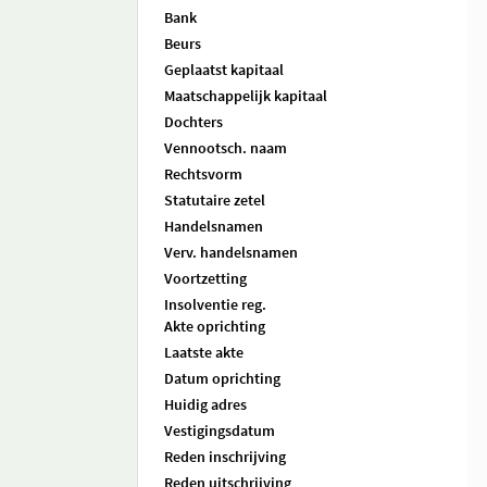
Bank
Beurs
Geplaatst kapitaal
Maatschappelijk kapitaal
Dochters
Vennootsch. naam
Rechtsvorm
Statutaire zetel
Handelsnamen
Verv. handelsnamen
Voortzetting
Insolventie reg.
Akte oprichting
Laatste akte
Datum oprichting
Huidig adres
Vestigingsdatum
Reden inschrijving
Reden uitschrijving