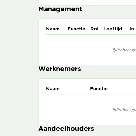
Management
Naam
Functie
Rol
Leeftijd
In
Probeer gra
Werknemers
Naam
Functie
Probeer gra
Aandeelhouders