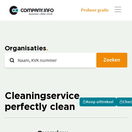
Probeer gratis
Organisaties
Zoeken
Cleaningservice
Koop uittreksel
Chec
perfectly clean