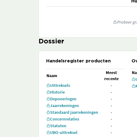
Hu
Probeer gra
Dossier
Handelsregister producten
Ov
Meest
N
Naam
recente
Uittreksels
-
Historie
-
Deponeringen
-
Jaarrekeningen
-
Standaard jaarrekeningen
-
Concernrelaties
-
Statuten
-
UBO-uittreksel
-