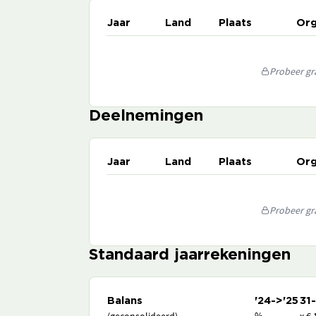
Jaar
Land
Plaats
Org
Probeer gra
Deelnemingen
Jaar
Land
Plaats
Org
Probeer gra
Standaard jaarrekeningen
Balans
'24->'25
31