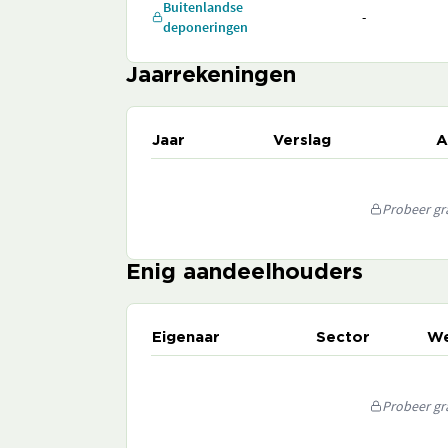
Buitenlandse
-
deponeringen
Jaarrekeningen
Jaar
Verslag
A
Probeer gra
Enig aandeelhouders
Eigenaar
Sector
We
Probeer gra