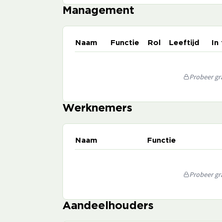
Management
Naam
Functie
Rol
Leeftijd
In
Probeer gra
Werknemers
Naam
Functie
Probeer gra
Aandeelhouders