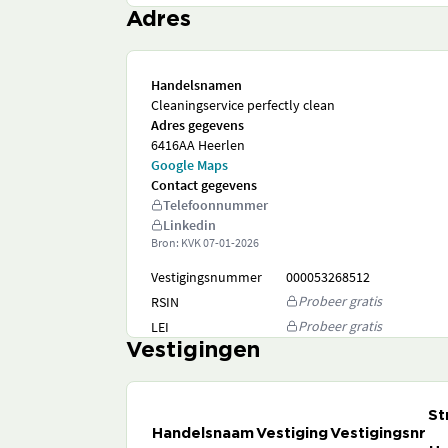
Adres
Handelsnamen
Cleaningservice perfectly clean
Adres gegevens
6416AA Heerlen
Google Maps
Contact gegevens
Telefoonnummer
Linkedin
Bron: KVK
07-01-2026
Vestigingsnummer
000053268512
Probeer gratis
RSIN
Probeer gratis
LEI
Vestigingen
St
Handelsnaam
Vestiging
Vestigingsnr