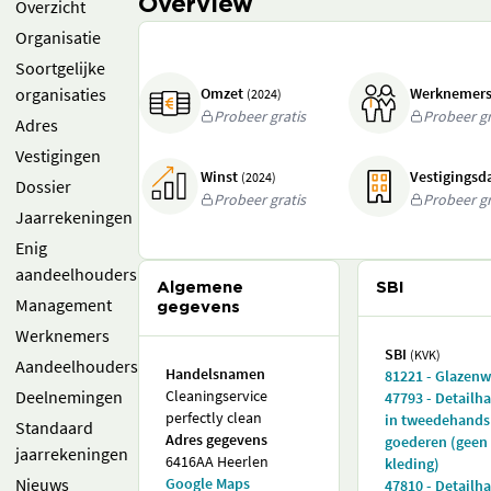
Overview
Overzicht
Organisatie
Soortgelijke
organisaties
Omzet
Werknemer
(2024)
Probeer gratis
Probeer gr
Adres
Vestigingen
Winst
Vestigings
(2024)
Dossier
Probeer gratis
Probeer gr
Jaarrekeningen
Enig
aandeelhouders
Algemene
SBI
Management
gegevens
Werknemers
SBI
(KVK)
Aandeelhouders
Handelsnamen
81221 - Glazen
Deelnemingen
Cleaningservice
47793 - Detailh
perfectly clean
in tweedehands
Standaard
Adres gegevens
goederen (geen
jaarrekeningen
6416AA Heerlen
kleding)
Nieuws
Google Maps
47810 - Detailh