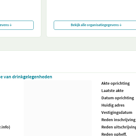
gevens
Bekijk alle organisatiegegevens
tie van drinkgelegenheden
Akte oprichting
Laatste akte
Datum oprichting
Huidig adres
Vestigingsdatum
Reden inschrijving
.info)
Reden uitschrijvin
Reden opheff.