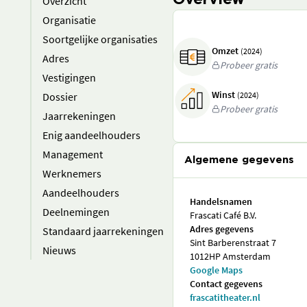
Overview
Overzicht
Organisatie
Soortgelijke organisaties
Omzet
(2024)
Adres
Probeer gratis
Vestigingen
Winst
Dossier
(2024)
Probeer gratis
Jaarrekeningen
Enig aandeelhouders
Management
Algemene gegevens
Werknemers
Aandeelhouders
Handelsnamen
Deelnemingen
Frascati Café B.V.
Adres gegevens
Standaard jaarrekeningen
Sint Barberenstraat 7
Nieuws
1012HP Amsterdam
Google Maps
Contact gegevens
frascatitheater.nl