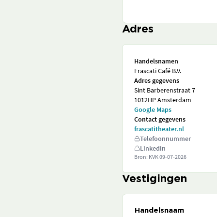
Adres
Handelsnamen
Frascati Café B.V.
Adres gegevens
Sint Barberenstraat 7
1012HP Amsterdam
Google Maps
Contact gegevens
frascatitheater.nl
Telefoonnummer
Linkedin
Bron: KVK
09-07-2026
Vestigingen
Handelsnaam