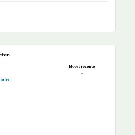
cten
Meest recente
-
porten
-