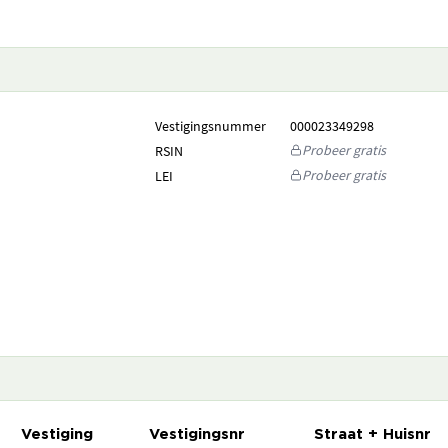
Vestigingsnummer
000023349298
Probeer gratis
RSIN
Probeer gratis
LEI
Vestiging
Vestigingsnr
Straat + Huisnr