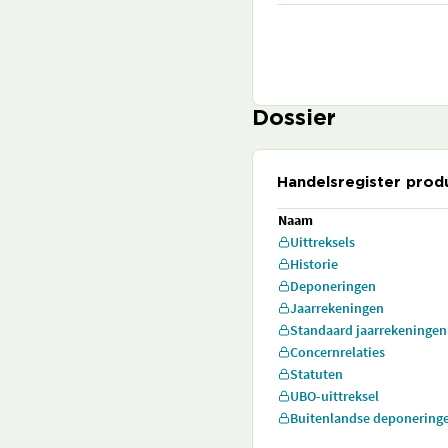
Dossier
Handelsregister prod
Naam
Uittreksels
Historie
Deponeringen
Jaarrekeningen
Standaard jaarrekeningen
Concernrelaties
Statuten
UBO-uittreksel
Buitenlandse deponering