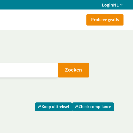
Login
NL
Probeer gratis
Zoeken
Koop uittreksel
Check compliance