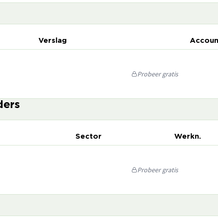
Verslag
Accoun
Probeer gratis
ders
Sector
Werkn.
Probeer gratis