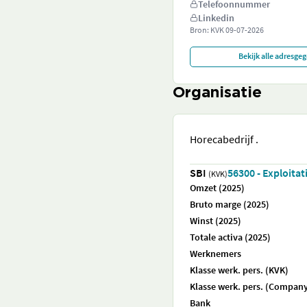
Telefoonnummer
Linkedin
Bron: KVK
09-07-2026
Bekijk alle adresge
Organisatie
Horecabedrijf .
SBI
56300 - Exploita
(KVK)
Omzet (2025)
Bruto marge (2025)
Winst (2025)
Totale activa (2025)
Werknemers
Klasse werk. pers. (KVK)
Klasse werk. pers. (Company
Bank