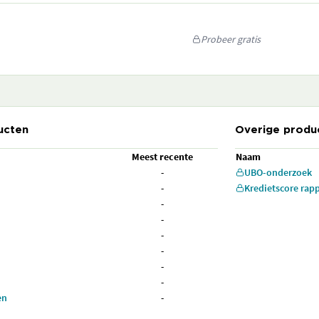
Probeer gratis
ucten
Overige produ
Meest recente
Naam
-
UBO-onderzoek
-
Kredietscore rap
-
-
-
-
-
-
en
-