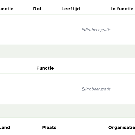
unctie
Rol
Leeftijd
In functie
Probeer gratis
Functie
Probeer gratis
Land
Plaats
Organisati