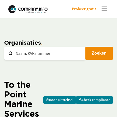
Probeer gratis
Organisaties
Zoeken
To the
Point
Koop uittreksel
Check compliance
Marine
Services