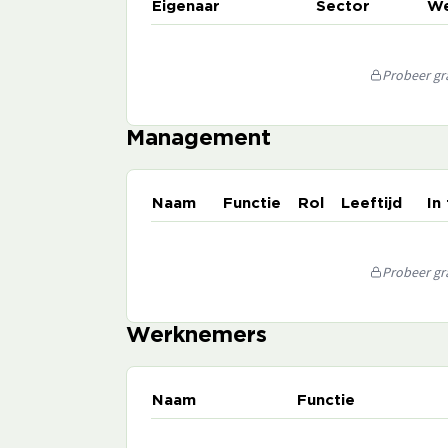
Eigenaar
Sector
We
Probeer gra
Management
Naam
Functie
Rol
Leeftijd
In
Probeer gra
Werknemers
Naam
Functie