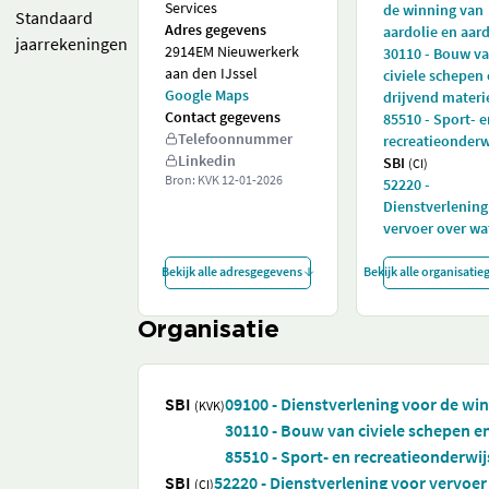
Services
de winning van
Standaard
Adres gegevens
aardolie en aar
jaarrekeningen
2914EM Nieuwerkerk
30110 - Bouw v
aan den IJssel
civiele schepen
Google Maps
drijvend materi
Contact gegevens
85510 - Sport- e
Telefoonnummer
recreatieonderw
Linkedin
SBI
(CI)
Bron: KVK
12-01-2026
52220 -
Dienstverlening
vervoer over wa
Bekijk alle adresgegevens
Bekijk alle organisati
Organisatie
SBI
09100 - Dienstverlening voor de wi
(KVK)
30110 - Bouw van civiele schepen en
85510 - Sport- en recreatieonderwij
SBI
52220 - Dienstverlening voor vervoer
(CI)