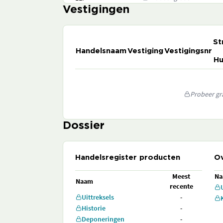
Vestigingen
St
Handelsnaam
Vestiging
Vestigingsnr
Hu
Probeer gra
Dossier
Handelsregister producten
Ov
Meest
N
Naam
recente
Uittreksels
-
Historie
-
Deponeringen
-