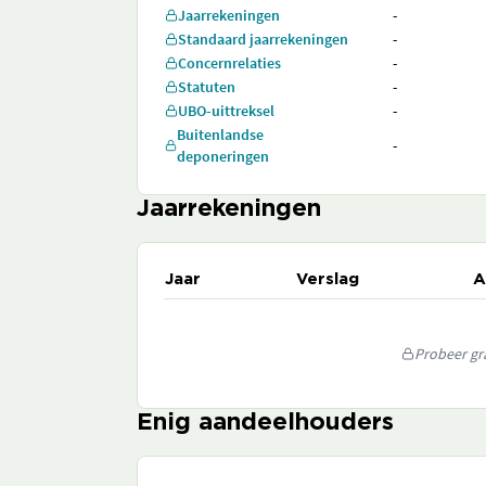
Jaarrekeningen
-
Standaard jaarrekeningen
-
Concernrelaties
-
Statuten
-
UBO-uittreksel
-
Buitenlandse
-
deponeringen
Jaarrekeningen
Jaar
Verslag
A
Probeer gra
Enig aandeelhouders