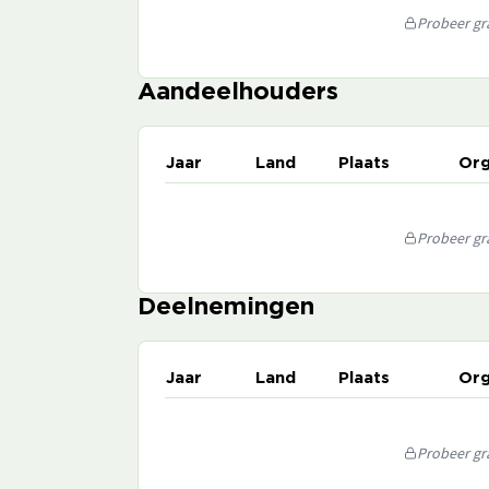
Probeer gra
Aandeelhouders
Jaar
Land
Plaats
Org
Probeer gra
Deelnemingen
Jaar
Land
Plaats
Org
Probeer gra