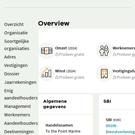
Overview
Overzicht
Organisatie
Soortgelijke
organisaties
Omzet
Werknemer
(2024)
Probeer gratis
Probeer gr
Adres
Vestigingen
Winst
Vestigings
(2024)
Dossier
Probeer gratis
Probeer gr
Jaarrekeningen
Enig
aandeelhouders
Algemene
SBI
Management
gegevens
Werknemers
SBI
(KVK)
Aandeelhouders
Handelsnamen
09100 -
Deelnemingen
To the Point Marine
Dienstverlening