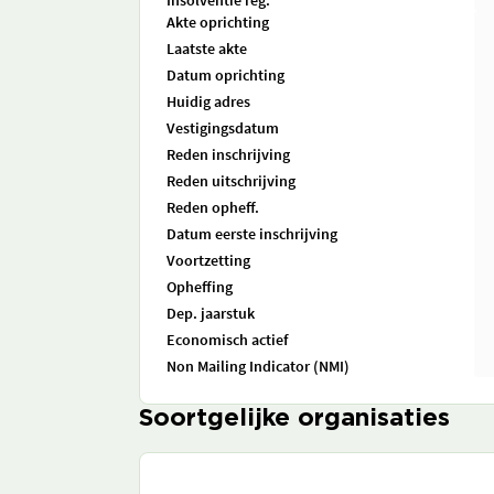
Insolventie reg.
Akte oprichting
Laatste akte
Datum oprichting
Huidig adres
Vestigingsdatum
Reden inschrijving
Reden uitschrijving
Reden opheff.
Datum eerste inschrijving
Voortzetting
Opheffing
Dep. jaarstuk
Economisch actief
Non Mailing Indicator (NMI)
Soortgelijke organisaties