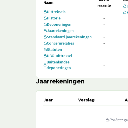
Naam
recente
Uittreksels
-
Historie
-
Deponeringen
-
Jaarrekeningen
-
Standaard jaarrekeningen
-
Concernrelaties
-
Statuten
-
UBO-uittreksel
-
Buitenlandse
-
deponeringen
Jaarrekeningen
Jaar
Verslag
A
Probeer gra