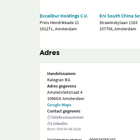
Excalibur Holdings C.V.
Eni South China Se
Prins Hendrikkade 21
Strawinskylaan 1163
1012TL, Amsterdam
1077XX, Amsterdam
Adres
Handelsnamen
Kalegran B.V.
Adres gegevens
Amstelvlietstraat 4
1096GG Amsterdam
Google Maps
Contact gegevens
Telefoonnummer
Linkedin
Bron: KVK
04-08-2026
Vestigingsnummer
000028755197