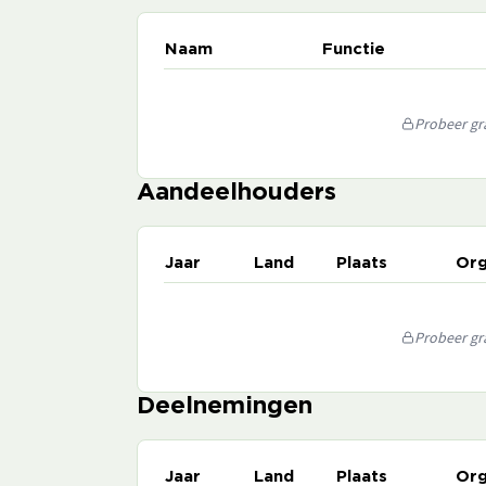
Naam
Functie
Probeer gra
Aandeelhouders
Jaar
Land
Plaats
Org
Probeer gra
Deelnemingen
Jaar
Land
Plaats
Org