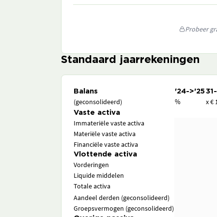
Probeer gra
Standaard jaarrekeningen
Balans
'24->'25
31
(geconsolideerd)
%
x € 
Vaste activa
Immateriële vaste activa
Materiële vaste activa
Financiële vaste activa
Vlottende activa
Vorderingen
Liquide middelen
Totale activa
Aandeel derden (geconsolideerd)
Groepsvermogen (geconsolideerd)