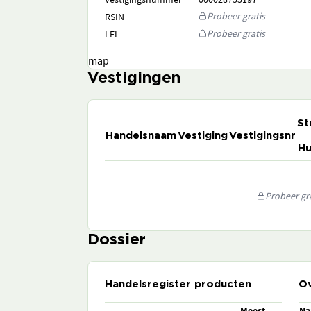
Probeer gratis
RSIN
Probeer gratis
LEI
map
Vestigingen
St
Handelsnaam
Vestiging
Vestigingsnr
Hu
Probeer gra
Dossier
Handelsregister producten
Ov
Meest
N