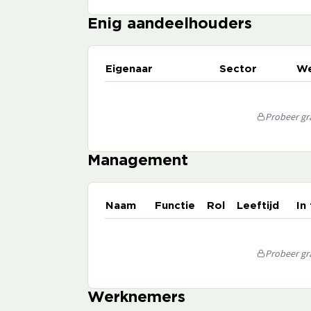
Enig aandeelhouders
Eigenaar
Sector
We
Probeer gra
Management
Naam
Functie
Rol
Leeftijd
In
Probeer gra
Werknemers