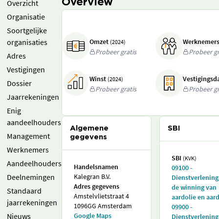
Overview
Overzicht
Organisatie
Soortgelijke
organisaties
Omzet
Werknemer
(2024)
Probeer gratis
Probeer gr
Adres
Vestigingen
Winst
Vestigings
(2024)
Dossier
Probeer gratis
Probeer gr
Jaarrekeningen
Enig
aandeelhouders
Algemene
SBI
Management
gegevens
Werknemers
SBI
(KVK)
Aandeelhouders
Handelsnamen
09100 -
Deelnemingen
Kalegran B.V.
Dienstverlening
Adres gegevens
de winning van
Standaard
Amstelvlietstraat 4
aardolie en aar
jaarrekeningen
1096GG Amsterdam
09900 -
Nieuws
Google Maps
Dienstverlening