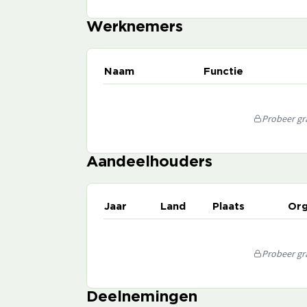
Werknemers
Naam
Functie
Probeer gra
Aandeelhouders
Jaar
Land
Plaats
Org
Probeer gra
Deelnemingen