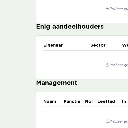
Probeer gra
Enig aandeelhouders
Eigenaar
Sector
We
Probeer gra
Management
Naam
Functie
Rol
Leeftijd
In
Probeer gra