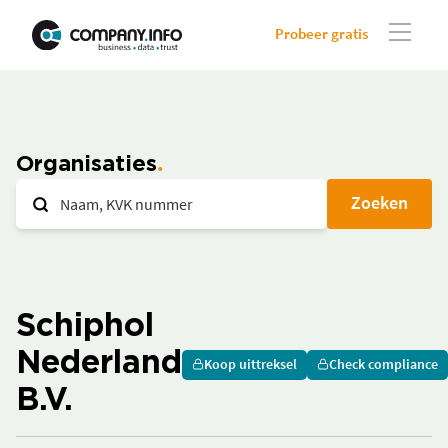
Probeer gratis
Organisaties
Zoeken
Schiphol
Nederland
Koop uittreksel
Check compliance
B.V.