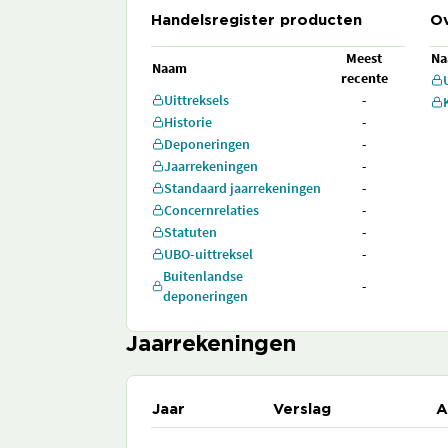
Handelsregister producten
Ov
Meest
N
Naam
recente
Uittreksels
-
Historie
-
Deponeringen
-
Jaarrekeningen
-
Standaard jaarrekeningen
-
Concernrelaties
-
Statuten
-
UBO-uittreksel
-
Buitenlandse
-
deponeringen
Jaarrekeningen
Jaar
Verslag
A