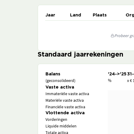
Jaar
Land
Plaats
Org
Probeer gra
Standaard jaarrekeningen
Balans
'24->'25
31
(geconsolideerd)
%
x € 
Vaste activa
Immateriële vaste activa
Materiële vaste activa
Financiële vaste activa
Vlottende activa
Vorderingen
Liquide middelen
Totale activa