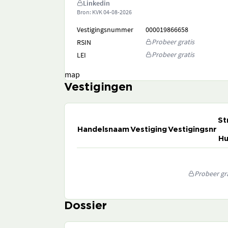
Linkedin
Bron: KVK
04-08-2026
Vestigingsnummer
000019866658
Probeer gratis
RSIN
Probeer gratis
LEI
map
Vestigingen
St
Handelsnaam
Vestiging
Vestigingsnr
Hu
Probeer gra
Dossier