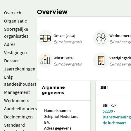
Overview
Overzicht
Organisatie
Soortgelijke
organisaties
Omzet
Werknemer
(2024)
Probeer gratis
Probeer gr
Adres
Vestigingen
Winst
Vestigings
(2024)
Dossier
Probeer gratis
Probeer gr
Jaarrekeningen
Enig
aandeelhouders
Algemene
SBI
Management
gegevens
Werknemers
SBI
(KVK)
Aandeelhouders
Handelsnamen
52230 -
Deelnemingen
Schiphol Nederland
Dienstverlening
B.V.
de luchtvaart
Standaard
Adres gegevens