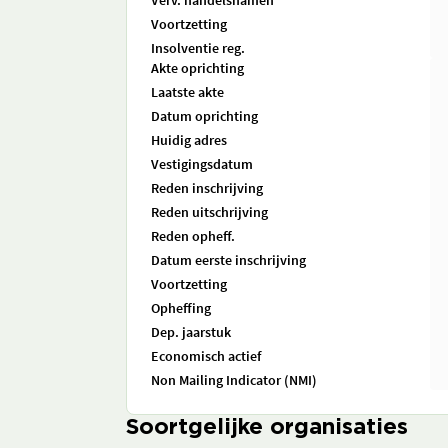
Verv. handelsnamen
Voortzetting
Insolventie reg.
Akte oprichting
Laatste akte
Datum oprichting
Huidig adres
Vestigingsdatum
Reden inschrijving
Reden uitschrijving
Reden opheff.
Datum eerste inschrijving
Voortzetting
Opheffing
Dep. jaarstuk
Economisch actief
Non Mailing Indicator (NMI)
Soortgelijke organisaties