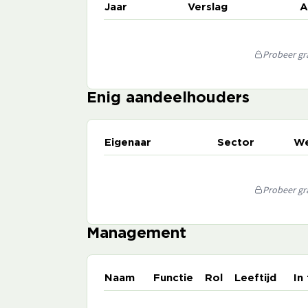
Jaar
Verslag
A
Probeer gra
Enig aandeelhouders
Eigenaar
Sector
We
Probeer gra
Management
Naam
Functie
Rol
Leeftijd
In