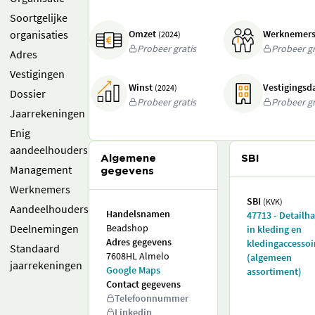
Soortgelijke
organisaties
Omzet
Werknemer
(2024)
Probeer gratis
Probeer gr
Adres
Vestigingen
Winst
Vestigings
(2024)
Dossier
Probeer gratis
Probeer gr
Jaarrekeningen
Enig
aandeelhouders
Algemene
SBI
Management
gegevens
Werknemers
SBI
(KVK)
Aandeelhouders
Handelsnamen
47713 - Detailh
Deelnemingen
Beadshop
in kleding en
Adres gegevens
kledingaccessoi
Standaard
7608HL Almelo
(algemeen
jaarrekeningen
Google Maps
assortiment)
Contact gegevens
Telefoonnummer
Linkedin