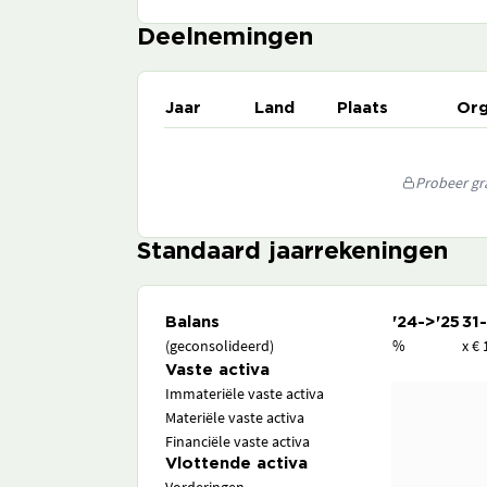
Deelnemingen
Jaar
Land
Plaats
Org
Probeer gra
Standaard jaarrekeningen
Balans
'24->'25
31
(geconsolideerd)
%
x € 
Vaste activa
Immateriële vaste activa
Materiële vaste activa
Financiële vaste activa
Vlottende activa