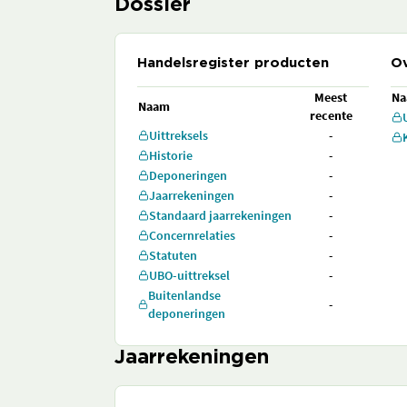
Dossier
Handelsregister producten
Ov
Meest
N
Naam
recente
Uittreksels
-
Historie
-
Deponeringen
-
Jaarrekeningen
-
Standaard jaarrekeningen
-
Concernrelaties
-
Statuten
-
UBO-uittreksel
-
Buitenlandse
-
deponeringen
Jaarrekeningen