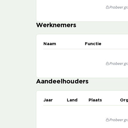
Probeer gra
Werknemers
Naam
Functie
Probeer gra
Aandeelhouders
Jaar
Land
Plaats
Org
Probeer gra