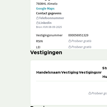
7608HL Almelo
Google Maps
Contact gegevens
Telefoonnummer
Linkedin
Bron: KVK
08-09-2025
Vestigingsnummer
000056951329
Probeer gratis
RSIN
Probeer gratis
LEI
Vestigingen
St
Handelsnaam
Vestiging
Vestigingsnr
Hu
Probeer gra