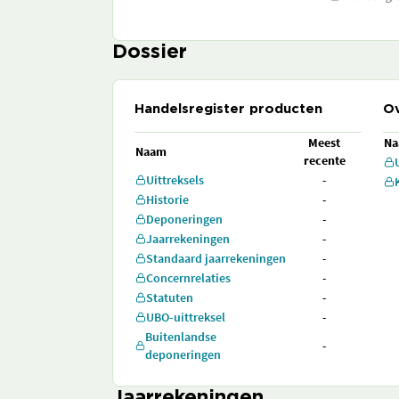
Dossier
Handelsregister producten
Ov
Meest
N
Naam
recente
Uittreksels
-
Historie
-
Deponeringen
-
Jaarrekeningen
-
Standaard jaarrekeningen
-
Concernrelaties
-
Statuten
-
UBO-uittreksel
-
Buitenlandse
-
deponeringen
Jaarrekeningen