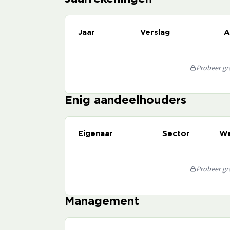
Jaar
Verslag
A
Probeer gra
Enig aandeelhouders
Eigenaar
Sector
We
Probeer gra
Management