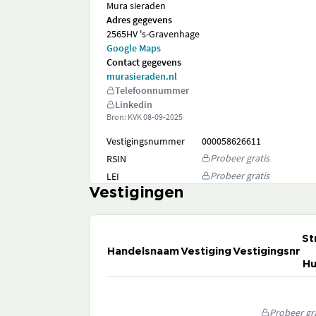
Mura sieraden
Adres gegevens
2565HV 's-Gravenhage
Google Maps
Contact gegevens
murasieraden.nl
Telefoonnummer
Linkedin
Bron: KVK
08-09-2025
Vestigingsnummer
000058626611
Probeer gratis
RSIN
Probeer gratis
LEI
Vestigingen
St
Handelsnaam
Vestiging
Vestigingsnr
Hu
Probeer gra