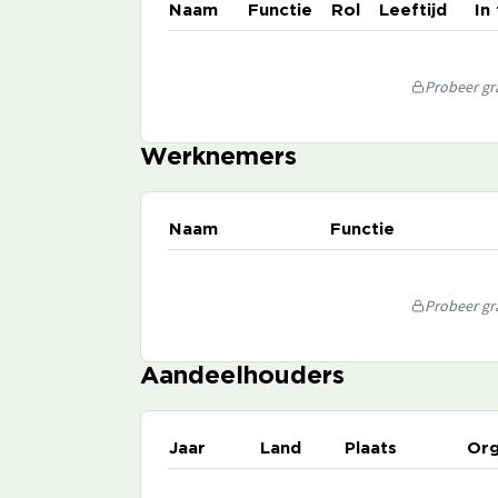
Naam
Functie
Rol
Leeftijd
In
Probeer gra
Werknemers
Naam
Functie
Probeer gra
Aandeelhouders
Jaar
Land
Plaats
Org