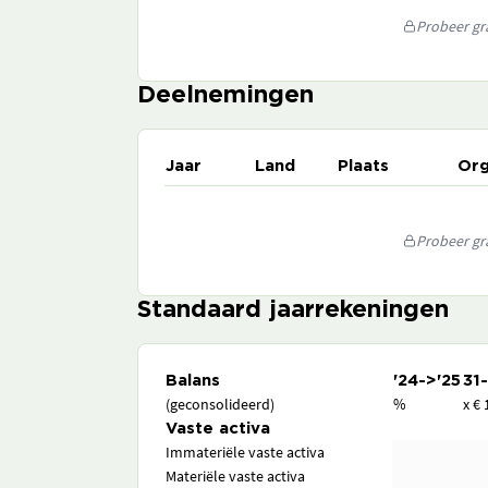
Probeer gra
Deelnemingen
Jaar
Land
Plaats
Org
Probeer gra
Standaard jaarrekeningen
Balans
'24->'25
31
(geconsolideerd)
%
x € 
Vaste activa
Immateriële vaste activa
Materiële vaste activa