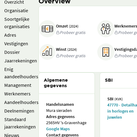
Overview
Overzicht
Organisatie
Soortgelijke
organisaties
Omzet
Werknemer
(2024)
Probeer gratis
Probeer gr
Adres
Vestigingen
Winst
Vestigings
(2024)
Dossier
Probeer gratis
Probeer gr
Jaarrekeningen
Enig
aandeelhouders
Algemene
SBI
Management
gegevens
Werknemers
SBI
(KVK)
Aandeelhouders
Handelsnamen
47770 - Detailh
Deelnemingen
Mura sieraden
in horloges en
Adres gegevens
juwelen
Standaard
2565HV 's-Gravenhage
jaarrekeningen
Google Maps
Nieuws
Contact gegevens