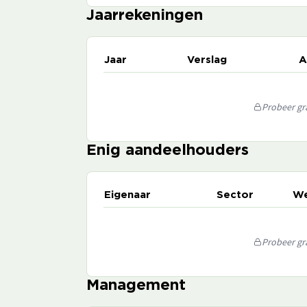
Jaarrekeningen
Jaar
Verslag
A
Probeer gra
Enig aandeelhouders
Eigenaar
Sector
We
Probeer gra
Management