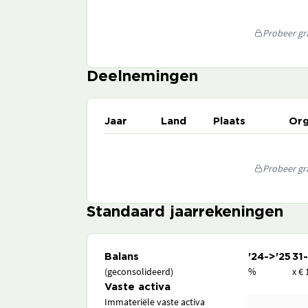
Probeer gra
Deelnemingen
Jaar
Land
Plaats
Org
Probeer gra
Standaard jaarrekeningen
Balans
'24->'25
31
(geconsolideerd)
%
x € 
Vaste activa
Immateriële vaste activa