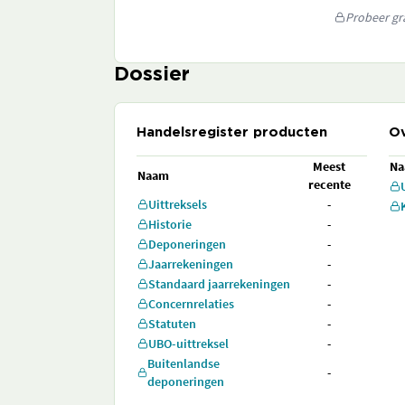
Probeer gra
Dossier
Handelsregister producten
Ov
Meest
N
Naam
recente
Uittreksels
-
Historie
-
Deponeringen
-
Jaarrekeningen
-
Standaard jaarrekeningen
-
Concernrelaties
-
Statuten
-
UBO-uittreksel
-
Buitenlandse
-
deponeringen