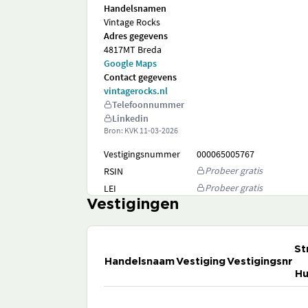
Handelsnamen
Vintage Rocks
Adres gegevens
4817MT Breda
Google Maps
Contact gegevens
vintagerocks.nl
Telefoonnummer
Linkedin
Bron: KVK
11-03-2026
Vestigingsnummer
000065005767
Probeer gratis
RSIN
Probeer gratis
LEI
Vestigingen
St
Handelsnaam
Vestiging
Vestigingsnr
Hu