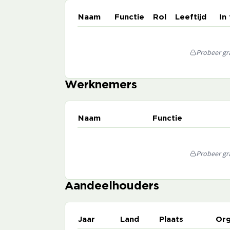
Naam
Functie
Rol
Leeftijd
In
Probeer gra
Werknemers
Naam
Functie
Probeer gra
Aandeelhouders
Jaar
Land
Plaats
Org