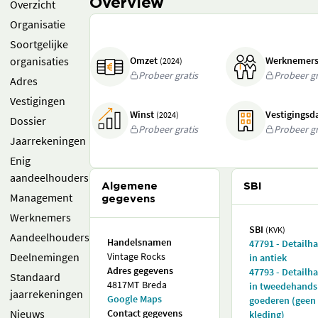
Overview
Overzicht
Organisatie
Soortgelijke
organisaties
Omzet
Werknemer
(2024)
Probeer gratis
Probeer gr
Adres
Vestigingen
Winst
Vestigings
(2024)
Dossier
Probeer gratis
Probeer gr
Jaarrekeningen
Enig
aandeelhouders
Algemene
SBI
Management
gegevens
Werknemers
SBI
(KVK)
Aandeelhouders
Handelsnamen
47791 - Detailh
Deelnemingen
Vintage Rocks
in antiek
Adres gegevens
47793 - Detailh
Standaard
4817MT Breda
in tweedehands
jaarrekeningen
Google Maps
goederen (geen
Nieuws
Contact gegevens
kleding)