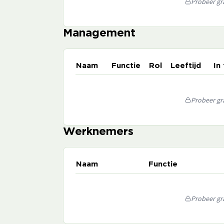
Probeer gra
Management
Naam
Functie
Rol
Leeftijd
In
Probeer gra
Werknemers
Naam
Functie
Probeer gra