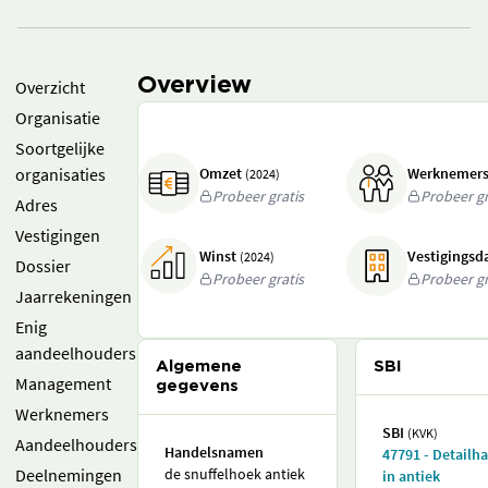
Overview
Overzicht
Organisatie
Soortgelijke
organisaties
Omzet
Werknemer
(2024)
Probeer gratis
Probeer gr
Adres
Vestigingen
Winst
Vestigings
(2024)
Dossier
Probeer gratis
Probeer gr
Jaarrekeningen
Enig
aandeelhouders
Algemene
SBI
Management
gegevens
Werknemers
SBI
(KVK)
Aandeelhouders
Handelsnamen
47791 - Detailh
Deelnemingen
de snuffelhoek antiek
in antiek