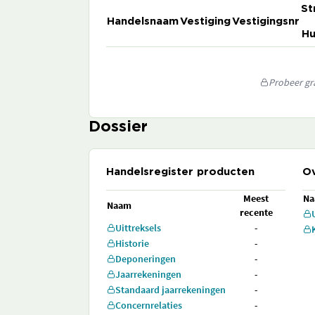
St
Handelsnaam
Vestiging
Vestigingsnr
Hu
Probeer gra
Dossier
Handelsregister producten
Ov
Meest
N
Naam
recente
Uittreksels
-
Historie
-
Deponeringen
-
Jaarrekeningen
-
Standaard jaarrekeningen
-
Concernrelaties
-