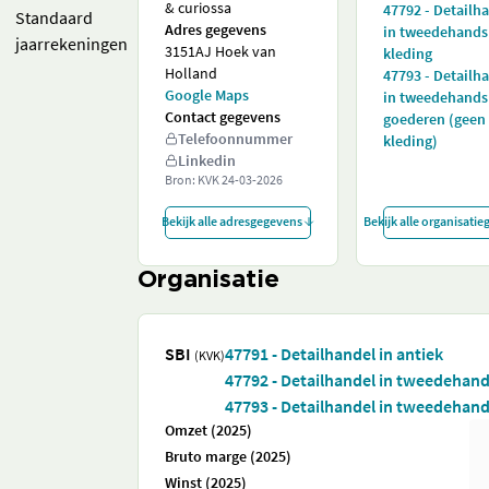
& curiossa
47792 - Detailh
Standaard
Adres gegevens
in tweedehands
jaarrekeningen
3151AJ Hoek van
kleding
Holland
47793 - Detailh
Google Maps
in tweedehands
Contact gegevens
goederen (geen
Telefoonnummer
kleding)
Linkedin
Bron: KVK
24-03-2026
Bekijk alle adresgegevens
Bekijk alle organisati
Organisatie
SBI
47791 - Detailhandel in antiek
(KVK)
47792 - Detailhandel in tweedehand
47793 - Detailhandel in tweedehand
Omzet (2025)
Bruto marge (2025)
Winst (2025)