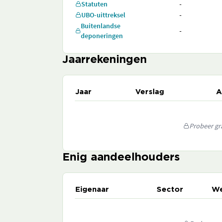
Statuten
-
UBO-uittreksel
-
Buitenlandse
-
deponeringen
Jaarrekeningen
Jaar
Verslag
A
Probeer gra
Enig aandeelhouders
Eigenaar
Sector
We