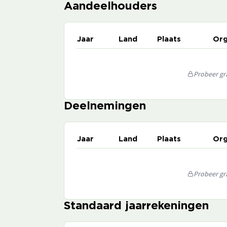
Aandeelhouders
Jaar
Land
Plaats
Org
Probeer gra
Deelnemingen
Jaar
Land
Plaats
Org
Probeer gra
Standaard jaarrekeningen