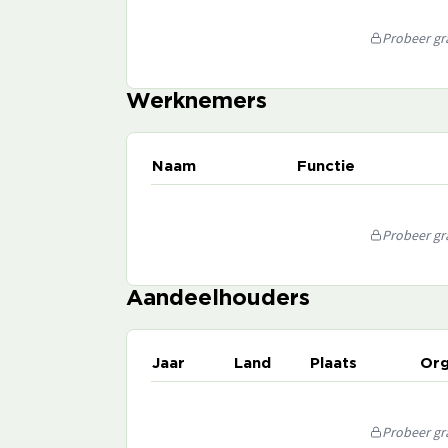
Probeer gra
Werknemers
Naam
Functie
Probeer gra
Aandeelhouders
Jaar
Land
Plaats
Org
Probeer gra