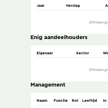
Jaar
Verslag
A
Probeer gra
Enig aandeelhouders
Eigenaar
Sector
We
Probeer gra
Management
Naam
Functie
Rol
Leeftijd
In