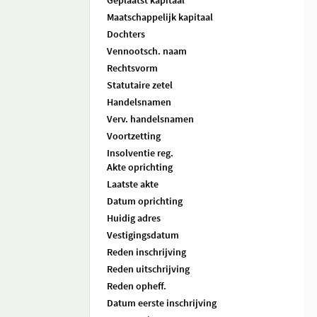
Geplaatst kapitaal
Maatschappelijk kapitaal
Dochters
Vennootsch. naam
Rechtsvorm
Statutaire zetel
Handelsnamen
Verv. handelsnamen
Voortzetting
Insolventie reg.
Akte oprichting
Laatste akte
Datum oprichting
Huidig adres
Vestigingsdatum
Reden inschrijving
Reden uitschrijving
Reden opheff.
Datum eerste inschrijving