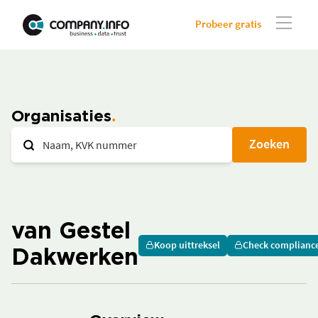
Probeer gratis
Organisaties
Zoeken
van Gestel
Koop uittreksel
Check complianc
Dakwerken