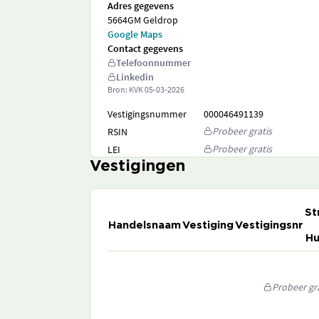
Adres gegevens
5664GM Geldrop
Google Maps
Contact gegevens
Telefoonnummer
Linkedin
Bron: KVK
05-03-2026
Vestigingsnummer
000046491139
Probeer gratis
RSIN
Probeer gratis
LEI
Vestigingen
St
Handelsnaam
Vestiging
Vestigingsnr
Hu
Probeer gra