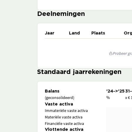
Deelnemingen
Jaar
Land
Plaats
Org
Probeer gra
Standaard jaarrekeningen
Balans
'24->'25
31
(geconsolideerd)
%
x € 
Vaste activa
Immateriële vaste activa
Materiële vaste activa
Financiële vaste activa
Vlottende activa