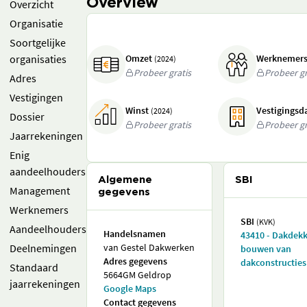
Overview
Overzicht
Organisatie
Soortgelijke
organisaties
Omzet
Werknemer
(2024)
Probeer gratis
Probeer gr
Adres
Vestigingen
Winst
Vestigings
(2024)
Dossier
Probeer gratis
Probeer gr
Jaarrekeningen
Enig
aandeelhouders
Algemene
SBI
Management
gegevens
Werknemers
SBI
(KVK)
Aandeelhouders
Handelsnamen
43410 - Dakdek
Deelnemingen
van Gestel Dakwerken
bouwen van
Adres gegevens
dakconstructies
Standaard
5664GM Geldrop
jaarrekeningen
Google Maps
Contact gegevens