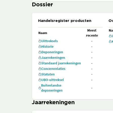
Dossier
Handelsregister producten
Ov
Meest
N
Naam
recente
Uittreksels
-
Historie
-
Deponeringen
-
Jaarrekeningen
-
Standaard jaarrekeningen
-
Concernrelaties
-
Statuten
-
UBO-uittreksel
-
Buitenlandse
-
deponeringen
Jaarrekeningen