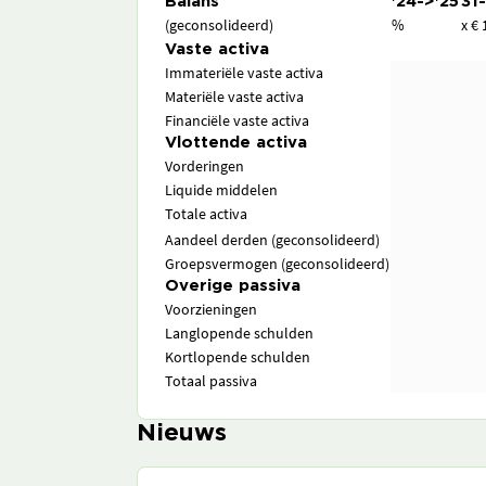
Balans
'24->'25
31
(geconsolideerd)
%
x € 
Vaste activa
Immateriële vaste activa
Materiële vaste activa
Financiële vaste activa
Vlottende activa
Vorderingen
Liquide middelen
Totale activa
Aandeel derden (geconsolideerd)
Groepsvermogen (geconsolideerd)
Overige passiva
Voorzieningen
Langlopende schulden
Kortlopende schulden
Totaal passiva
Nieuws