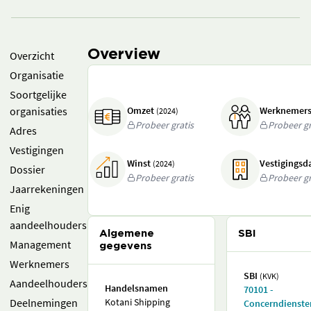
Overview
Overzicht
Organisatie
Soortgelijke
organisaties
Omzet
Werknemer
(2024)
Probeer gratis
Probeer gr
Adres
Vestigingen
Winst
Vestigings
(2024)
Dossier
Probeer gratis
Probeer gr
Jaarrekeningen
Enig
aandeelhouders
Algemene
SBI
Management
gegevens
Werknemers
SBI
(KVK)
Aandeelhouders
Handelsnamen
70101 -
Deelnemingen
Kotani Shipping
Concerndienste