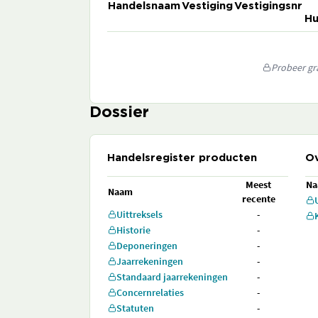
Handelsnaam
Vestiging
Vestigingsnr
Hu
Probeer gra
Dossier
Handelsregister producten
Ov
Meest
N
Naam
recente
Uittreksels
-
Historie
-
Deponeringen
-
Jaarrekeningen
-
Standaard jaarrekeningen
-
Concernrelaties
-
Statuten
-