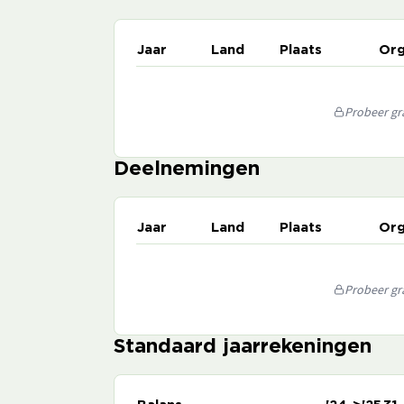
Jaar
Land
Plaats
Org
Probeer gra
Deelnemingen
Jaar
Land
Plaats
Org
Probeer gra
Standaard jaarrekeningen