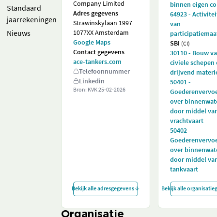
Company Limited
binnen eigen c
Standaard
Adres gegevens
64923 - Activite
jaarrekeningen
Strawinskylaan 1997
van
Nieuws
1077XX Amsterdam
participatiemaa
Google Maps
SBI
(CI)
Contact gegevens
30110 - Bouw v
ace-tankers.com
civiele schepen
Telefoonnummer
drijvend materi
Linkedin
50401 -
Bron: KVK
25-02-2026
Goederenvervo
over binnenwat
door middel va
vrachtvaart
50402 -
Goederenvervo
over binnenwat
door middel va
tankvaart
Bekijk alle adresgegevens
Bekijk alle organisati
Organisatie