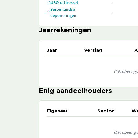
UBO-uittreksel
-
Buitenlandse
-
deponeringen
Jaarrekeningen
Jaar
Verslag
A
Probeer gra
Enig aandeelhouders
Eigenaar
Sector
We
Probeer gra