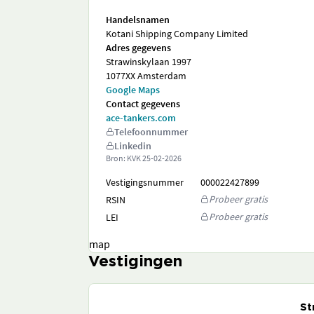
Handelsnamen
Kotani Shipping Company Limited
Adres gegevens
Strawinskylaan 1997
1077XX Amsterdam
Google Maps
Contact gegevens
ace-tankers.com
Telefoonnummer
Linkedin
Bron: KVK
25-02-2026
Vestigingsnummer
000022427899
Probeer gratis
RSIN
Probeer gratis
LEI
map
Vestigingen
St