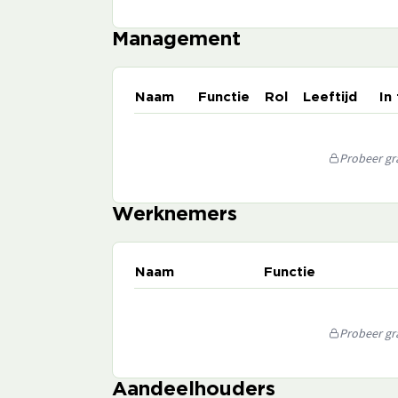
Management
Naam
Functie
Rol
Leeftijd
In
Probeer gra
Werknemers
Naam
Functie
Probeer gra
Aandeelhouders