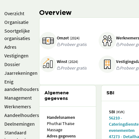
Overview
Overzicht
Organisatie
Soortgelijke
organisaties
Omzet
Werknemer
(2024)
Probeer gratis
Probeer gr
Adres
Vestigingen
Winst
Vestigings
(2024)
Dossier
Probeer gratis
Probeer gr
Jaarrekeningen
Enig
aandeelhouders
Algemene
SBI
Management
gegevens
Werknemers
SBI
(KVK)
Aandeelhouders
Handelsnamen
56210 -
Deelnemingen
Phuthai Thaise
Cateringdienst
Massage
evenementen
Standaard
Adres gegevens
47273 - Detailh