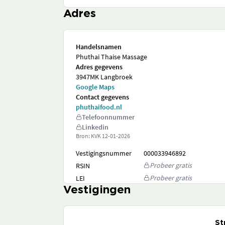
Adres
Handelsnamen
Phuthai Thaise Massage
Adres gegevens
3947MK Langbroek
Google Maps
Contact gegevens
phuthaifood.nl
Telefoonnummer
Linkedin
Bron: KVK
12-01-2026
Vestigingsnummer
000033946892
Probeer gratis
RSIN
Probeer gratis
LEI
Vestigingen
St