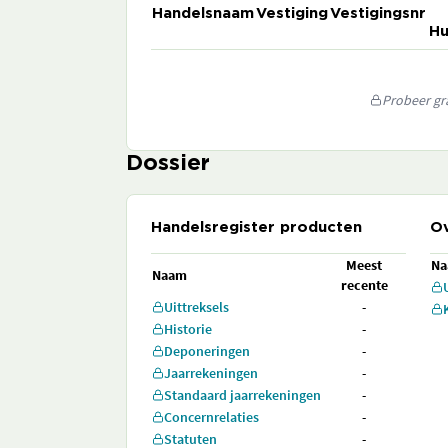
Handelsnaam
Vestiging
Vestigingsnr
Hu
Probeer gra
Dossier
Handelsregister producten
Ov
Meest
N
Naam
recente
Uittreksels
-
Historie
-
Deponeringen
-
Jaarrekeningen
-
Standaard jaarrekeningen
-
Concernrelaties
-
Statuten
-