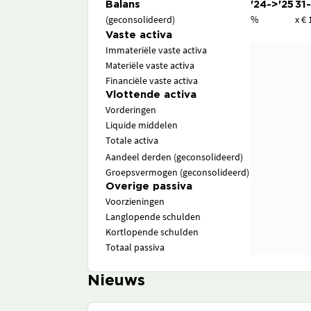
Balans
'24->'25
31
(geconsolideerd)
%
x € 
Vaste activa
Immateriële vaste activa
Materiële vaste activa
Financiële vaste activa
Vlottende activa
Vorderingen
Liquide middelen
Totale activa
Aandeel derden (geconsolideerd)
Groepsvermogen (geconsolideerd)
Overige passiva
Voorzieningen
Langlopende schulden
Kortlopende schulden
Totaal passiva
Nieuws