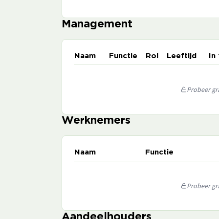
Management
Naam
Functie
Rol
Leeftijd
In
Probeer gra
Werknemers
Naam
Functie
Probeer gra
Aandeelhouders