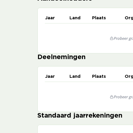
Jaar
Land
Plaats
Org
Probeer gra
Deelnemingen
Jaar
Land
Plaats
Org
Probeer gra
Standaard jaarrekeningen