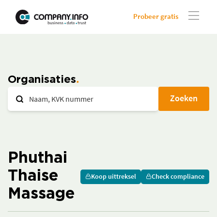
Probeer gratis
Organisaties
Zoeken
Phuthai
Thaise
Koop uittreksel
Check compliance
Massage