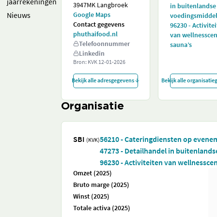
jaarrekeningen
3947MK Langbroek
in buitenlandse
Nieuws
Google Maps
voedingsmidde
Contact gegevens
96230 - Activite
phuthaifood.nl
van wellnesscen
Telefoonnummer
sauna’s
Linkedin
Bron: KVK
12-01-2026
Bekijk alle adresgegevens
Bekijk alle organisati
Organisatie
SBI
56210 - Cateringdiensten op even
(KVK)
47273 - Detailhandel in buitenland
96230 - Activiteiten van wellnessce
Omzet (2025)
Bruto marge (2025)
Winst (2025)
Totale activa (2025)