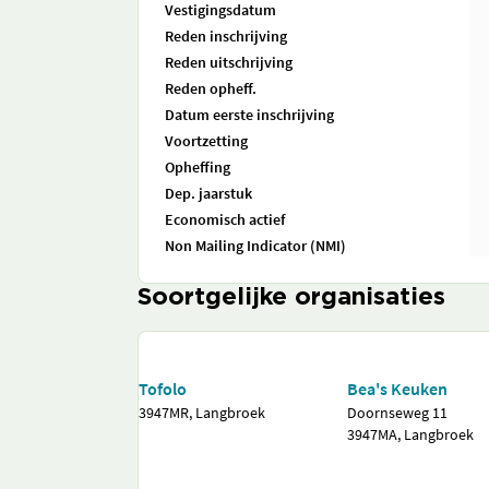
Vestigingsdatum
Reden inschrijving
Reden uitschrijving
Reden opheff.
Datum eerste inschrijving
Voortzetting
Opheffing
Dep. jaarstuk
Economisch actief
Non Mailing Indicator (NMI)
Soortgelijke organisaties
Tofolo
Bea's Keuken
3947MR, Langbroek
Doornseweg 11
3947MA, Langbroek