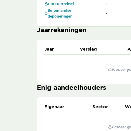
UBO-uittreksel
-
Buitenlandse
-
deponeringen
Jaarrekeningen
Jaar
Verslag
A
Probeer gra
Enig aandeelhouders
Eigenaar
Sector
We
Probeer gra