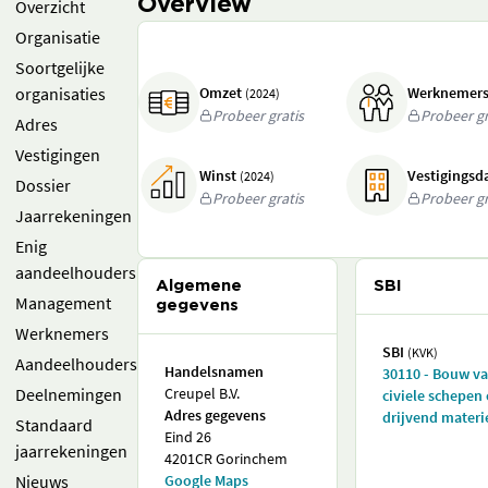
Overview
Overzicht
Organisatie
Soortgelijke
organisaties
Omzet
Werknemer
(2024)
Probeer gratis
Probeer gr
Adres
Vestigingen
Winst
Vestigings
(2024)
Dossier
Probeer gratis
Probeer gr
Jaarrekeningen
Enig
aandeelhouders
Algemene
SBI
Management
gegevens
Werknemers
SBI
(KVK)
Aandeelhouders
Handelsnamen
30110 - Bouw v
Deelnemingen
Creupel B.V.
civiele schepen
Adres gegevens
drijvend materi
Standaard
Eind 26
jaarrekeningen
4201CR Gorinchem
Nieuws
Google Maps