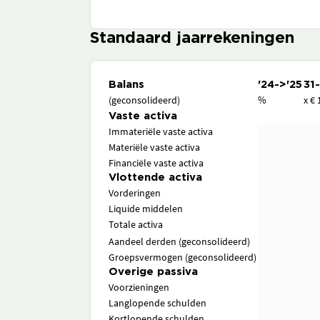
Standaard jaarrekeningen
Balans
'24->'25
31
(geconsolideerd)
%
x € 
Vaste activa
Immateriële vaste activa
Materiële vaste activa
Financiële vaste activa
Vlottende activa
Vorderingen
Liquide middelen
Totale activa
Aandeel derden (geconsolideerd)
Groepsvermogen (geconsolideerd)
Overige passiva
Voorzieningen
Langlopende schulden
Kortlopende schulden