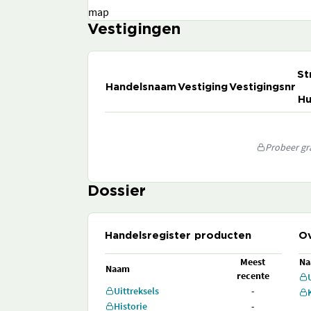
map
Vestigingen
St
Handelsnaam
Vestiging
Vestigingsnr
Hu
Probeer gra
Dossier
Handelsregister producten
Ov
Meest
N
Naam
recente
Uittreksels
-
Historie
-