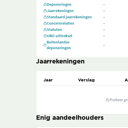
Deponeringen
-
Jaarrekeningen
-
Standaard jaarrekeningen
-
Concernrelaties
-
Statuten
-
UBO-uittreksel
-
Buitenlandse
-
deponeringen
Jaarrekeningen
Jaar
Verslag
A
Probeer gra
Enig aandeelhouders