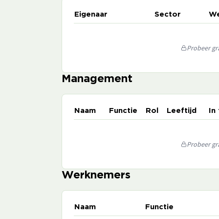
Eigenaar
Sector
We
Probeer gra
Management
Naam
Functie
Rol
Leeftijd
In
Probeer gra
Werknemers
Naam
Functie