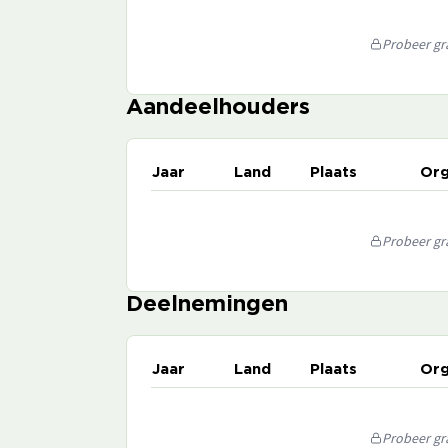
Probeer gra
Aandeelhouders
Jaar
Land
Plaats
Org
Probeer gra
Deelnemingen
Jaar
Land
Plaats
Org
Probeer gra