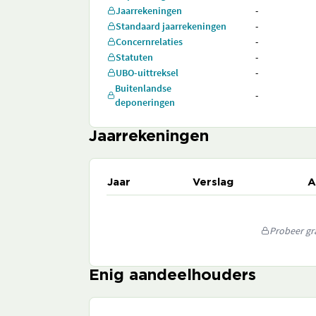
Jaarrekeningen
-
Standaard jaarrekeningen
-
Concernrelaties
-
Statuten
-
UBO-uittreksel
-
Buitenlandse
-
deponeringen
Jaarrekeningen
Jaar
Verslag
A
Probeer gra
Enig aandeelhouders