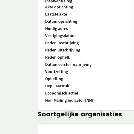
Insolventie reg.
Akte oprichting
Laatste akte
Datum oprichting
Huidig adres
Vestigingsdatum
Reden inschrijving
Reden uitschrijving
Reden opheff.
Datum eerste inschrijving
Voortzetting
Opheffing
Dep. jaarstuk
Economisch actief
Non Mailing Indicator (NMI)
Soortgelijke organisaties