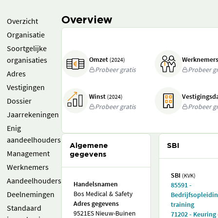
Overview
Overzicht
Organisatie
Soortgelijke
organisaties
Omzet
Werknemer
(2024)
Probeer gratis
Probeer gr
Adres
Vestigingen
Winst
Vestigings
(2024)
Dossier
Probeer gratis
Probeer gr
Jaarrekeningen
Enig
aandeelhouders
Algemene
SBI
Management
gegevens
Werknemers
SBI
(KVK)
Aandeelhouders
Handelsnamen
85591 -
Deelnemingen
Bos Medical & Safety
Bedrijfsopleidin
Adres gegevens
training
Standaard
9521ES Nieuw-Buinen
71202 - Keuring