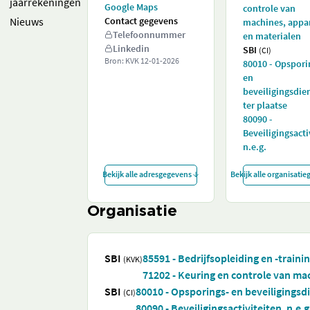
jaarrekeningen
Google Maps
controle van
Nieuws
Contact gegevens
machines, appa
Telefoonnummer
en materialen
Linkedin
SBI
(CI)
Bron: KVK
12-01-2026
80010 - Opspori
en
beveiligingsdie
ter plaatse
80090 -
Beveiligingsacti
n.e.g.
Bekijk alle adresgegevens
Bekijk alle organisati
Organisatie
SBI
85591 - Bedrijfsopleiding en -traini
(KVK)
71202 - Keuring en controle van ma
SBI
80010 - Opsporings- en beveiligingsd
(CI)
80090 - Beveiligingsactiviteiten, n.e.g