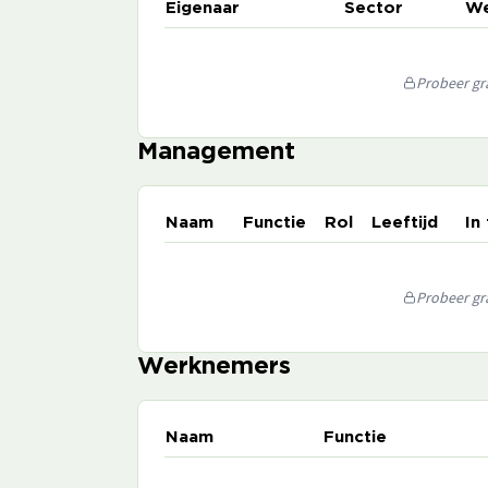
Eigenaar
Sector
We
Probeer gra
Management
Naam
Functie
Rol
Leeftijd
In
Probeer gra
Werknemers
Naam
Functie