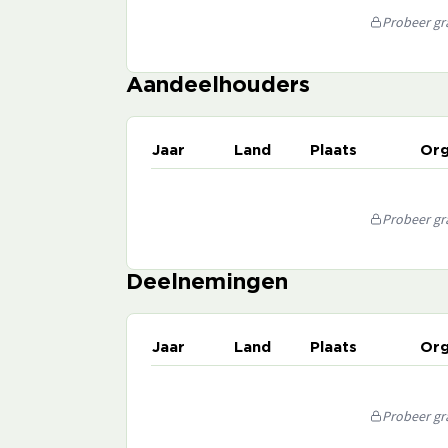
Probeer gra
Aandeelhouders
Jaar
Land
Plaats
Org
Probeer gra
Deelnemingen
Jaar
Land
Plaats
Org
Probeer gra