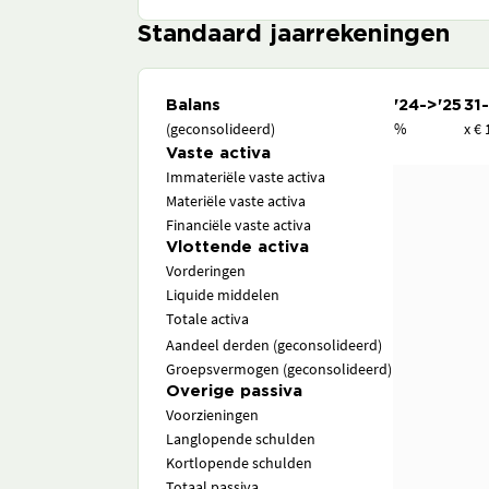
Standaard jaarrekeningen
Balans
'24->'25
31
(geconsolideerd)
%
x € 
Vaste activa
Immateriële vaste activa
Materiële vaste activa
Financiële vaste activa
Vlottende activa
Vorderingen
Liquide middelen
Totale activa
Aandeel derden (geconsolideerd)
Groepsvermogen (geconsolideerd)
Overige passiva
Voorzieningen
Langlopende schulden
Kortlopende schulden
Totaal passiva