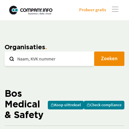
Probeer gratis
Organisaties
Zoeken
Bos
Medical
Koop uittreksel
Check compliance
& Safety