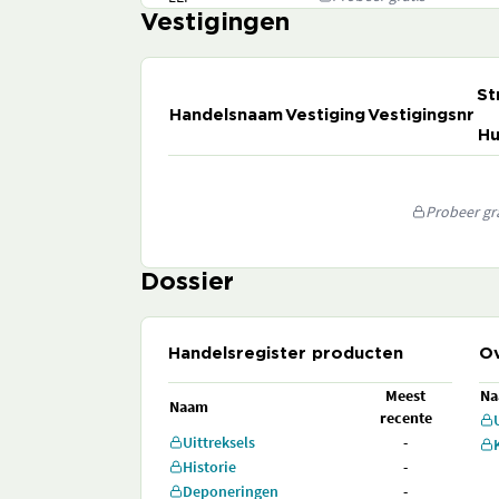
Vestigingen
St
Handelsnaam
Vestiging
Vestigingsnr
Hu
Probeer gra
Dossier
Handelsregister producten
Ov
Meest
N
Naam
recente
Uittreksels
-
Historie
-
Deponeringen
-