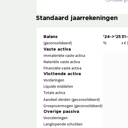
Probeer gra
Standaard jaarrekeningen
Balans
'24->'25
31
(geconsolideerd)
%
x € 
Vaste activa
Immateriële vaste activa
Materiële vaste activa
Financiële vaste activa
Vlottende activa
Vorderingen
Liquide middelen
Totale activa
Aandeel derden (geconsolideerd)
Groepsvermogen (geconsolideerd)
Overige passiva
Voorzieningen
Langlopende schulden