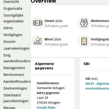
Overview
Overzicht
Organisatie
Soortgelijke
organisaties
Omzet
Werknemer
(2024)
Probeer gratis
Probeer gr
Adres
Vestigingen
Winst
Vestigings
(2024)
Dossier
Probeer gratis
Probeer gr
Jaarrekeningen
Enig
aandeelhouders
Algemene
SBI
Management
gegevens
Werknemers
SBI
(KVK)
Aandeelhouders
Handelsnamen
84110 - Algeme
Deelnemingen
Gemeente Schagen
overheidsbestu
Adres gegevens
Standaard
Laan 19
jaarrekeningen
1741EA Schagen
Nieuws
Google Maps