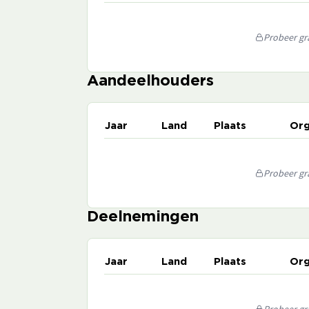
Probeer gra
Aandeelhouders
Jaar
Land
Plaats
Org
Probeer gra
Deelnemingen
Jaar
Land
Plaats
Org