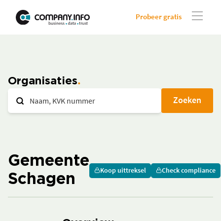
Probeer gratis
Organisaties
Zoeken
Gemeente
Koop uittreksel
Check compliance
Schagen