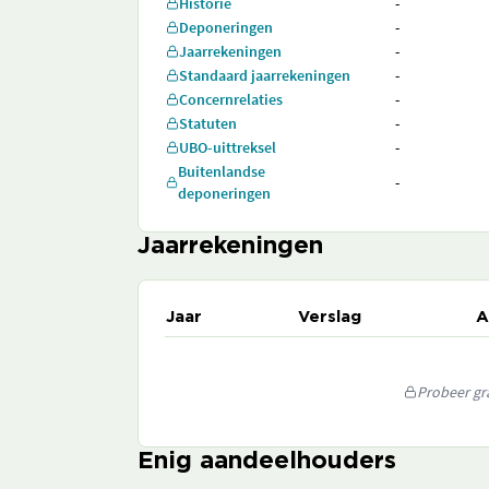
Historie
-
Deponeringen
-
Jaarrekeningen
-
Standaard jaarrekeningen
-
Concernrelaties
-
Statuten
-
UBO-uittreksel
-
Buitenlandse
-
deponeringen
Jaarrekeningen
Jaar
Verslag
A
Probeer gra
Enig aandeelhouders