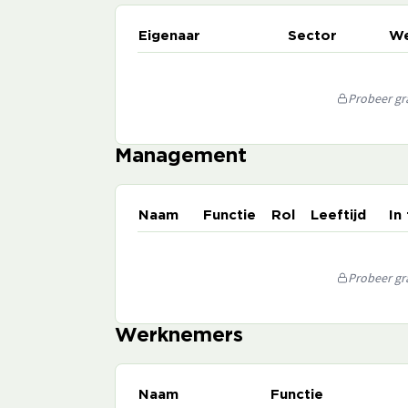
Eigenaar
Sector
We
Probeer gra
Management
Naam
Functie
Rol
Leeftijd
In
Probeer gra
Werknemers
Naam
Functie