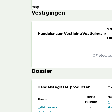
map
Vestigingen
St
Handelsnaam
Vestiging
Vestigingsnr
Hu
Probeer gra
Dossier
Handelsregister producten
Ov
Meest
N
Naam
recente
Uittreksels
-