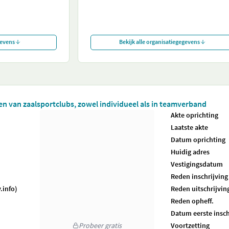
gevens
Bekijk alle organisatiegegevens
ten van zaalsportclubs, zowel individueel als in teamverband
Akte oprichting
Laatste akte
Datum oprichting
Huidig adres
Vestigingsdatum
Reden inschrijving
.info)
Reden uitschrijvin
Reden opheff.
Datum eerste insch
Probeer gratis
Voortzetting