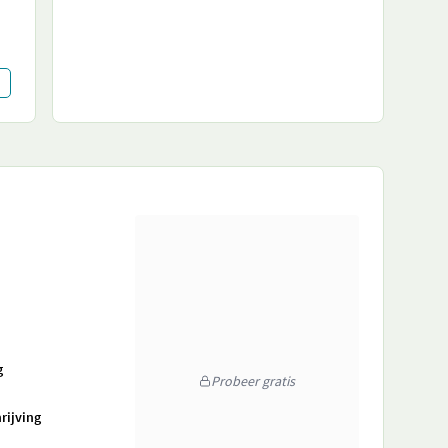
g
Probeer gratis
rijving