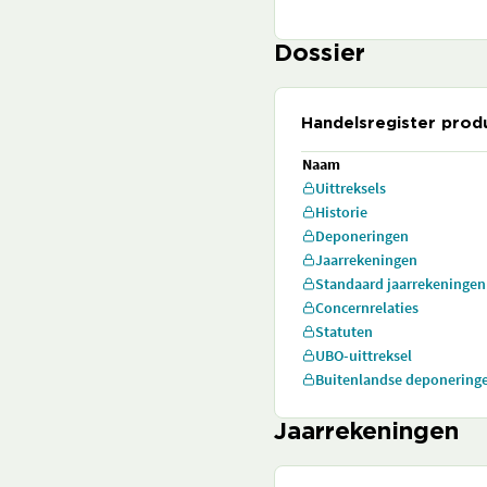
Dossier
Handelsregister prod
Naam
Uittreksels
Historie
Deponeringen
Jaarrekeningen
Standaard jaarrekeningen
Concernrelaties
Statuten
UBO-uittreksel
Buitenlandse deponering
Jaarrekeningen