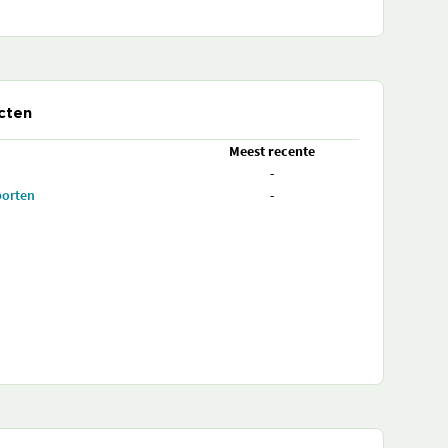
cten
Meest recente
-
porten
-