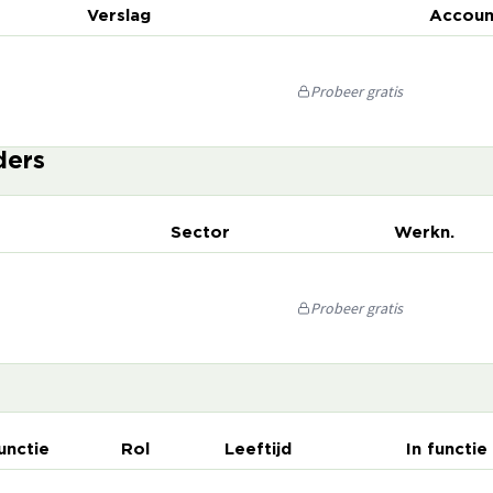
Verslag
Accoun
Probeer gratis
ders
Sector
Werkn.
Probeer gratis
unctie
Rol
Leeftijd
In functie