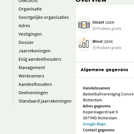
Overview
Overzicht
Organisatie
Soortgelijke organisaties
Omzet
(2024)
Adres
Probeer gratis
Vestigingen
Winst
Dossier
(2024)
Probeer gratis
Jaarrekeningen
Enig aandeelhouders
Management
Algemene gegevens
Werknemers
Aandeelhouders
Handelsnamen
Deelnemingen
Basketballvereniging Concre
Rotterdam
Standaard jaarrekeningen
Adres gegevens
Koperslagerstraat 6
3077MD Rotterdam
Google Maps
Contact gegevens