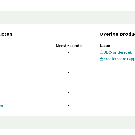
ucten
Overige produ
Meest recente
Naam
-
UBO-onderzoek
-
Kredietscore rap
-
-
-
-
-
-
en
-