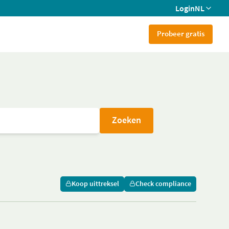
Login
NL
Probeer gratis
Zoeken
Koop uittreksel
Check compliance