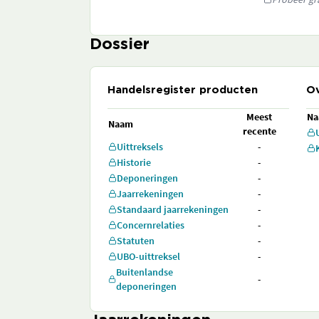
Dossier
Handelsregister producten
Ov
Meest
N
Naam
recente
Uittreksels
-
Historie
-
Deponeringen
-
Jaarrekeningen
-
Standaard jaarrekeningen
-
Concernrelaties
-
Statuten
-
UBO-uittreksel
-
Buitenlandse
-
deponeringen