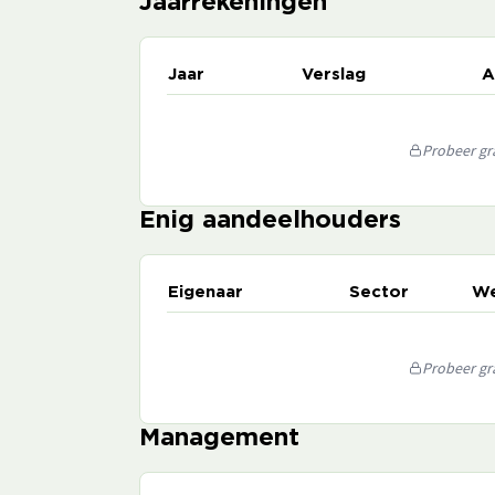
Jaarrekeningen
Jaar
Verslag
A
Probeer gra
Enig aandeelhouders
Eigenaar
Sector
We
Probeer gra
Management