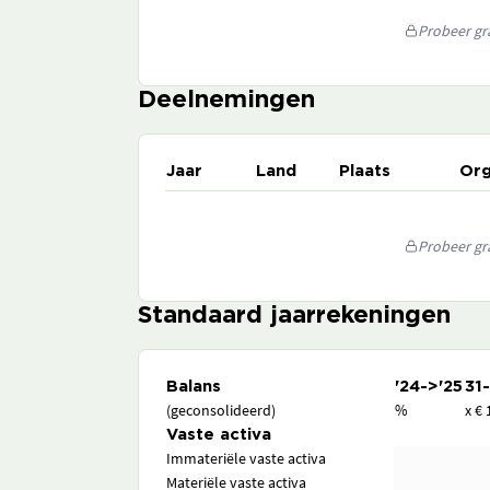
Probeer gra
Deelnemingen
Jaar
Land
Plaats
Org
Probeer gra
Standaard jaarrekeningen
Balans
'24->'25
31
(geconsolideerd)
%
x € 
Vaste activa
Immateriële vaste activa
Materiële vaste activa