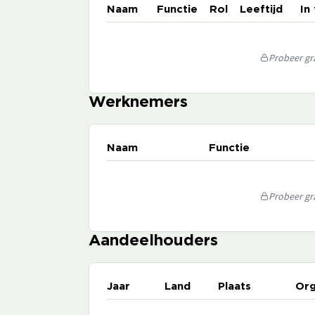
Naam
Functie
Rol
Leeftijd
In
Probeer gra
Werknemers
Naam
Functie
Probeer gra
Aandeelhouders
Jaar
Land
Plaats
Org