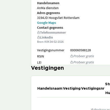
Handelsnamen
AnMa diensten
Adres gegevens
3194JD Hoogvliet Rotterdam
Google Maps
Contact gegevens
Telefoonnummer
Linkedin
Bron: KVK
04-02-2026
Vestigingsnummer
000060588128
Probeer gratis
RSIN
Probeer gratis
LEI
Vestigingen
St
Handelsnaam
Vestiging
Vestigingsnr
Hu
Probeer gra