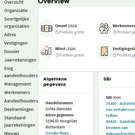
Overview
Overzicht
Organisatie
Soortgelijke
organisaties
Omzet
Werknemer
(2024)
Probeer gratis
Probeer gr
Adres
Vestigingen
Winst
Vestigings
(2024)
Dossier
Probeer gratis
Probeer gr
Jaarrekeningen
Enig
aandeelhouders
Algemene
SBI
Management
gegevens
Werknemers
SBI
(KVK)
Aandeelhouders
Handelsnamen
74300 - Activite
Deelnemingen
AnMa diensten
van vertalers en
Adres gegevens
tolken
Standaard
3194JD Hoogvliet
43410 - Dakdek
jaarrekeningen
Rotterdam
bouwen van
Nieuws
Google Maps
dakconstructies