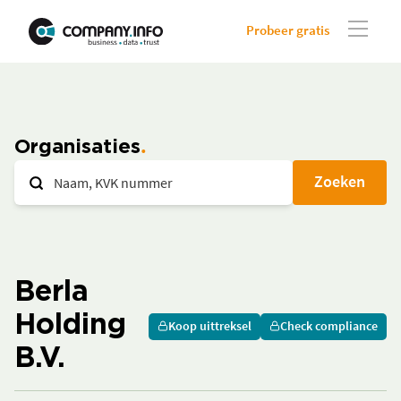
Probeer gratis
Organisaties
Zoeken
Berla
Holding
Koop uittreksel
Check compliance
B.V.