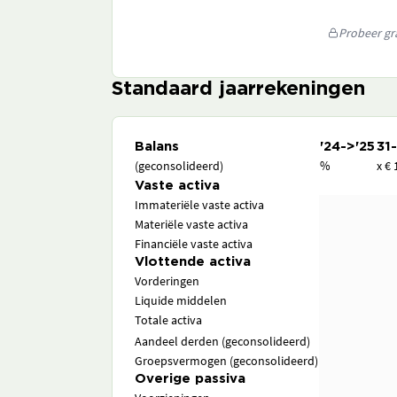
Probeer gra
Standaard jaarrekeningen
Balans
'24->'25
31
(geconsolideerd)
%
x € 
Vaste activa
Immateriële vaste activa
Materiële vaste activa
Financiële vaste activa
Vlottende activa
Vorderingen
Liquide middelen
Totale activa
Aandeel derden (geconsolideerd)
Groepsvermogen (geconsolideerd)
Overige passiva