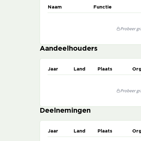
Naam
Functie
Probeer gra
Aandeelhouders
Jaar
Land
Plaats
Org
Probeer gra
Deelnemingen
Jaar
Land
Plaats
Org