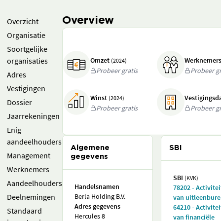
Overview
Overzicht
Organisatie
Soortgelijke
organisaties
Omzet
Werknemer
(2024)
Probeer gratis
Probeer gr
Adres
Vestigingen
Winst
Vestigings
(2024)
Dossier
Probeer gratis
Probeer gr
Jaarrekeningen
Enig
aandeelhouders
Algemene
SBI
Management
gegevens
Werknemers
SBI
(KVK)
Aandeelhouders
Handelsnamen
78202 - Activite
Deelnemingen
Berla Holding B.V.
van uitleenbur
Adres gegevens
64210 - Activite
Standaard
Hercules 8
van financiële