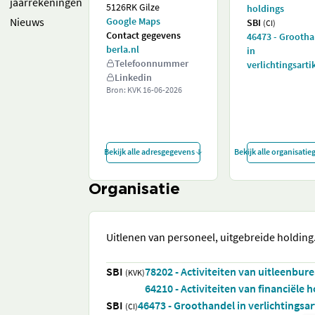
jaarrekeningen
5126RK Gilze
holdings
Nieuws
Google Maps
SBI
(CI)
Contact gegevens
46473 - Grooth
berla.nl
in
Telefoonnummer
verlichtingsarti
Linkedin
Bron: KVK
16-06-2026
Bekijk alle adresgegevens
Bekijk alle organisati
Organisatie
Uitlenen van personeel, uitgebreide holding
SBI
78202 - Activiteiten van uitleenbur
(KVK)
64210 - Activiteiten van financiële 
SBI
46473 - Groothandel in verlichtingsar
(CI)