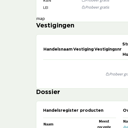
Probeer gratis
RSIN
Probeer gratis
LEI
map
Vestigingen
St
Handelsnaam
Vestiging
Vestigingsnr
Hu
Probeer gra
Dossier
Handelsregister producten
Ov
Meest
N
Naam
recente