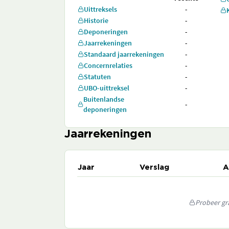
Uittreksels
-
Historie
-
Deponeringen
-
Jaarrekeningen
-
Standaard jaarrekeningen
-
Concernrelaties
-
Statuten
-
UBO-uittreksel
-
Buitenlandse
-
deponeringen
Jaarrekeningen
Jaar
Verslag
A
Probeer gra