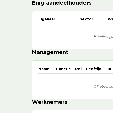
Enig aandeelhouders
Eigenaar
Sector
We
Probeer gra
Management
Naam
Functie
Rol
Leeftijd
In
Probeer gra
Werknemers