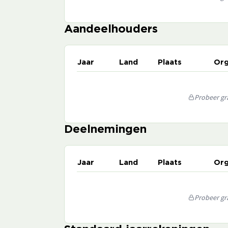
Aandeelhouders
Jaar
Land
Plaats
Org
Probeer gra
Deelnemingen
Jaar
Land
Plaats
Org
Probeer gra