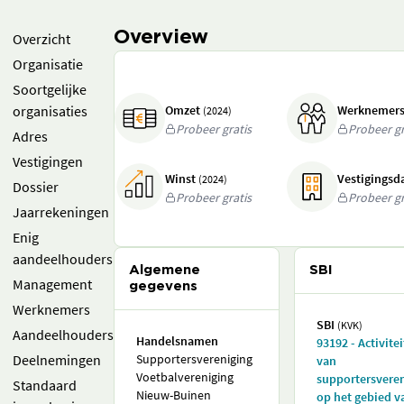
Overview
Overzicht
Organisatie
Soortgelijke
organisaties
Omzet
Werknemer
(2024)
Probeer gratis
Probeer gr
Adres
Vestigingen
Winst
Vestigings
(2024)
Dossier
Probeer gratis
Probeer gr
Jaarrekeningen
Enig
aandeelhouders
Algemene
SBI
Management
gegevens
Werknemers
SBI
(KVK)
Aandeelhouders
Handelsnamen
93192 - Activite
Deelnemingen
Supportersvereniging
van
Voetbalvereniging
supportersvere
Standaard
Nieuw-Buinen
op het gebied v