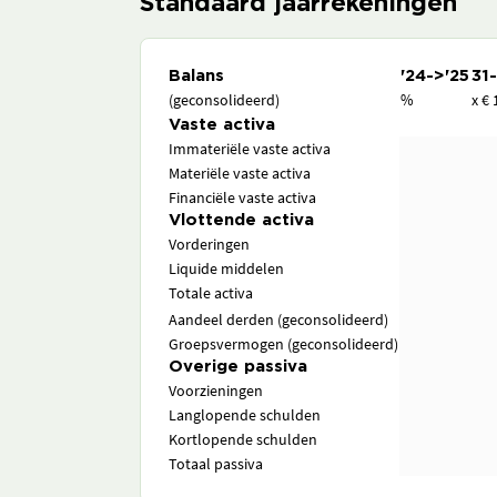
Standaard jaarrekeningen
Balans
'24->'25
31
(geconsolideerd)
%
x € 
Vaste activa
Immateriële vaste activa
Materiële vaste activa
Financiële vaste activa
Vlottende activa
Vorderingen
Liquide middelen
Totale activa
Aandeel derden (geconsolideerd)
Groepsvermogen (geconsolideerd)
Overige passiva
Voorzieningen
Langlopende schulden
Kortlopende schulden
Totaal passiva