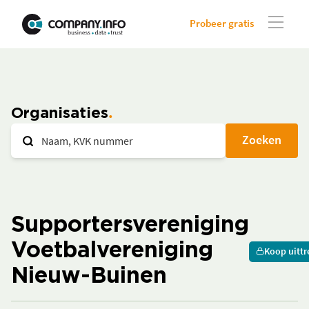
Probeer gratis
Organisaties
Zoeken
Supportersvereniging
Voetbalvereniging
Koop uittr
Nieuw-Buinen