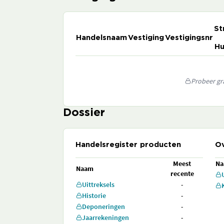
St
Handelsnaam
Vestiging
Vestigingsnr
Hu
Probeer gra
Dossier
Handelsregister producten
Ov
Meest
N
Naam
recente
Uittreksels
-
Historie
-
Deponeringen
-
Jaarrekeningen
-