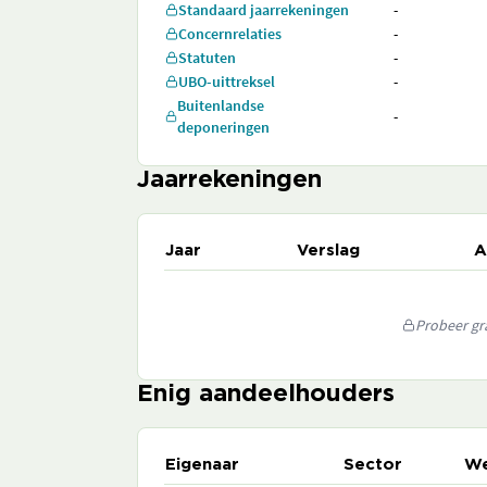
Standaard jaarrekeningen
-
Concernrelaties
-
Statuten
-
UBO-uittreksel
-
Buitenlandse
-
deponeringen
Jaarrekeningen
Jaar
Verslag
A
Probeer gra
Enig aandeelhouders
Eigenaar
Sector
We