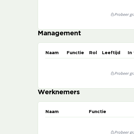
Probeer gra
Management
Naam
Functie
Rol
Leeftijd
In
Probeer gra
Werknemers
Naam
Functie
Probeer gra