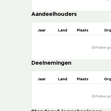
Aandeelhouders
Jaar
Land
Plaats
Org
Probeer gra
Deelnemingen
Jaar
Land
Plaats
Org
Probeer gra