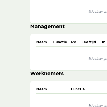
Probeer gra
Management
Naam
Functie
Rol
Leeftijd
In
Probeer gra
Werknemers
Naam
Functie
Probeer gra