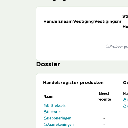
St
Handelsnaam
Vestiging
Vestigingsnr
Hu
Probeer gra
Dossier
Handelsregister producten
Ov
Meest
N
Naam
recente
Uittreksels
-
Historie
-
Deponeringen
-
Jaarrekeningen
-