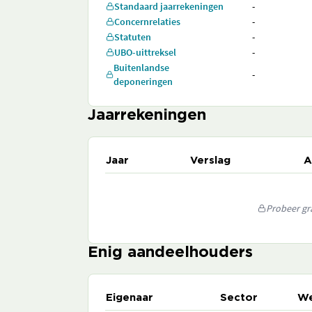
Standaard jaarrekeningen
-
Concernrelaties
-
Statuten
-
UBO-uittreksel
-
Buitenlandse
-
deponeringen
Jaarrekeningen
Jaar
Verslag
A
Probeer gra
Enig aandeelhouders
Eigenaar
Sector
We