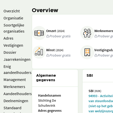
Overview
Overzicht
Organisatie
Soortgelijke
organisaties
Omzet
Werknemer
(2024)
Probeer gratis
Probeer gr
Adres
Vestigingen
Winst
Vestigings
(2024)
Dossier
Probeer gratis
Probeer gr
Jaarrekeningen
Enig
aandeelhouders
Algemene
SBI
Management
gegevens
Werknemers
SBI
(KVK)
Aandeelhouders
Handelsnamen
94993 - Activite
Deelnemingen
Stichting De
van steunfonds
Schuilevink
(niet op het geb
Standaard
Adres gegevens
van welzijnszor