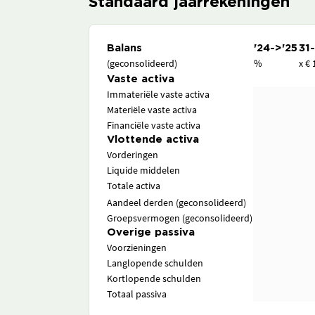
Standaard jaarrekeningen
Balans
'24->'25
31
(geconsolideerd)
%
x € 
Vaste activa
Immateriële vaste activa
Materiële vaste activa
Financiële vaste activa
Vlottende activa
Vorderingen
Liquide middelen
Totale activa
Aandeel derden (geconsolideerd)
Groepsvermogen (geconsolideerd)
Overige passiva
Voorzieningen
Langlopende schulden
Kortlopende schulden
Totaal passiva