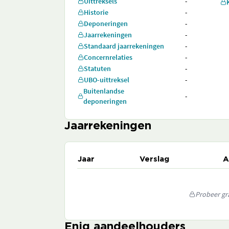
Uittreksels
-
Historie
-
Deponeringen
-
Jaarrekeningen
-
Standaard jaarrekeningen
-
Concernrelaties
-
Statuten
-
UBO-uittreksel
-
Buitenlandse
-
deponeringen
Jaarrekeningen
Jaar
Verslag
A
Probeer gra
Enig aandeelhouders