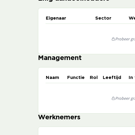
Eigenaar
Sector
We
Probeer gra
Management
Naam
Functie
Rol
Leeftijd
In
Probeer gra
Werknemers