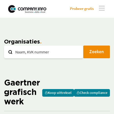
Probeer gratis
Organisaties
Zoeken
Gaertner
grafisch
Koop uittreksel
Check compliance
werk