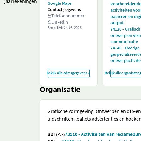
jaarrekeningen
Google Maps
Voorbereidend
Contact gegevens
activiteiten voo
Telefoonnummer
papieren en digi
Linkedin
output
Bron: KVK
24-03-2026
74120 - Grafisch
ontwerp en visu
communicatie
74140 - Overige
gespecialiseerd
ontwerpactivite
Bekijk alle adresgegevens
Bekijk alle organisati
Organisatie
Grafische vormgeving. Ontwerpen en dtp-en 
tijdschriften, leaflets advertenties en boeken
SBI
73110 - Activiteiten van reclamebu
(KVK)