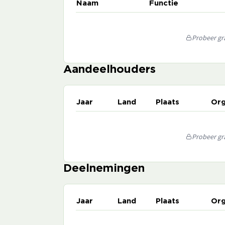
Naam
Functie
Probeer gra
Aandeelhouders
Jaar
Land
Plaats
Org
Probeer gra
Deelnemingen
Jaar
Land
Plaats
Org