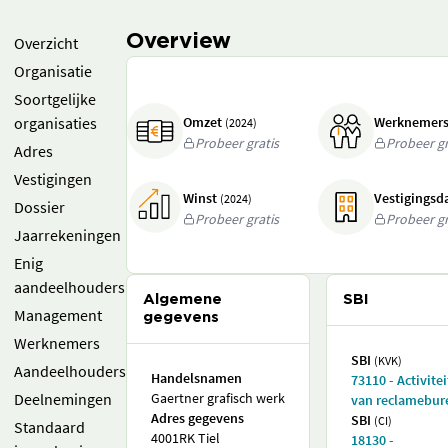
Overview
Overzicht
Organisatie
Soortgelijke
organisaties
Omzet
Werknemer
(2024)
Probeer gratis
Probeer gr
Adres
Vestigingen
Winst
Vestigings
(2024)
Dossier
Probeer gratis
Probeer gr
Jaarrekeningen
Enig
aandeelhouders
Algemene
SBI
Management
gegevens
Werknemers
SBI
(KVK)
Aandeelhouders
Handelsnamen
73110 - Activite
Deelnemingen
Gaertner grafisch werk
van reclamebur
Adres gegevens
SBI
(CI)
Standaard
4001RK Tiel
18130 -