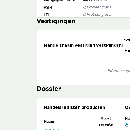
Vestigingsnummer
000003137678
Probeer gratis
RSIN
Probeer gratis
LEI
Vestigingen
St
Handelsnaam
Vestiging
Vestigingsnr
Hu
Probeer gra
Dossier
Handelsregister producten
Ov
Meest
N
Naam
recente