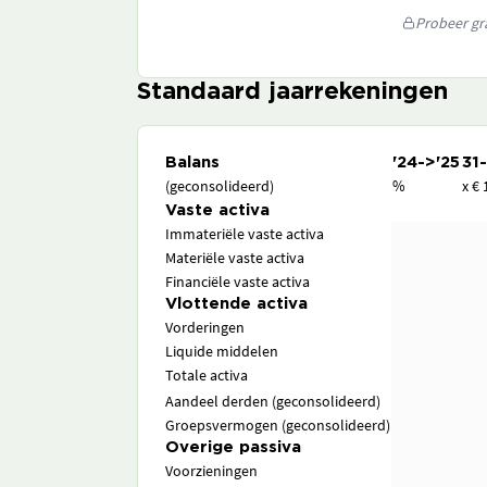
Probeer gra
Standaard jaarrekeningen
Balans
'24->'25
31
(geconsolideerd)
%
x € 
Vaste activa
Immateriële vaste activa
Materiële vaste activa
Financiële vaste activa
Vlottende activa
Vorderingen
Liquide middelen
Totale activa
Aandeel derden (geconsolideerd)
Groepsvermogen (geconsolideerd)
Overige passiva
Voorzieningen