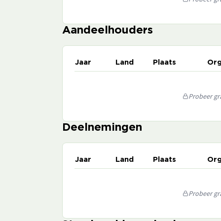
Aandeelhouders
Jaar
Land
Plaats
Org
Probeer gra
Deelnemingen
Jaar
Land
Plaats
Org
Probeer gra