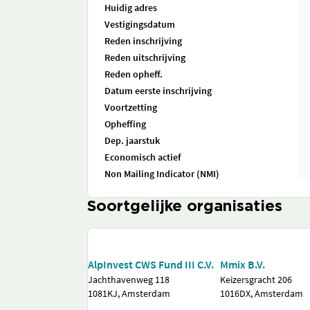
Huidig adres
Vestigingsdatum
Reden inschrijving
Reden uitschrijving
Reden opheff.
Datum eerste inschrijving
Voortzetting
Opheffing
Dep. jaarstuk
Economisch actief
Non Mailing Indicator (NMI)
Soortgelijke organisaties
AlpInvest CWS Fund III C.V.
Mmix B.V.
Jachthavenweg 118
Keizersgracht 206
1081KJ, Amsterdam
1016DX, Amsterdam