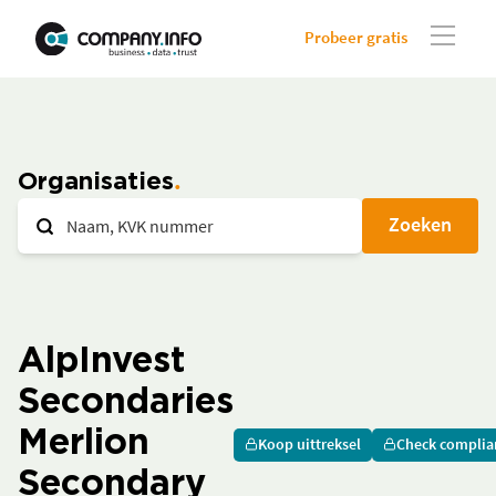
Probeer gratis
Organisaties
Zoeken
AlpInvest
Secondaries
Merlion
Koop uittreksel
Check complia
Secondary