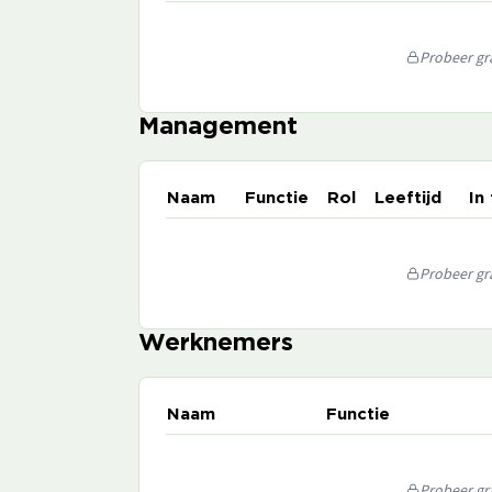
Probeer gra
Management
Naam
Functie
Rol
Leeftijd
In
Probeer gra
Werknemers
Naam
Functie
Probeer gra