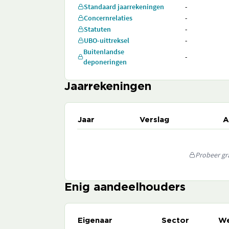
Standaard jaarrekeningen
-
Concernrelaties
-
Statuten
-
UBO-uittreksel
-
Buitenlandse
-
deponeringen
Jaarrekeningen
Jaar
Verslag
A
Probeer gra
Enig aandeelhouders
Eigenaar
Sector
We