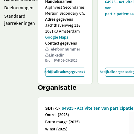
Handelsnamen
64923 - Activite
Deelnemingen
AlpInvest Secondaries
van
Merlion Secondary C.V.
participatiemaa
Standaard
Adres gegevens
jaarrekeningen
Jachthavenweg 118
1081KJ Amsterdam
Google Maps
Contact gegevens
Telefoonnummer
Linkedin
Bron: KVK
08-09-2025
Bekijk alle adresgegevens
Bekijk alle organisati
Organisatie
SBI
64923 - Activiteiten van participat
(KVK)
Omzet (2025)
Bruto marge (2025)
Winst (2025)