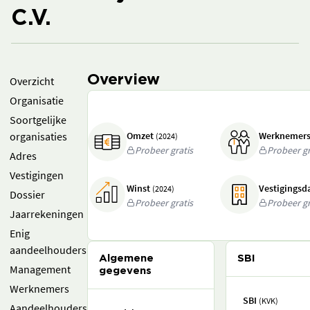
C.V.
Overview
Overzicht
Organisatie
Soortgelijke
organisaties
Omzet
Werknemer
(2024)
Probeer gratis
Probeer gr
Adres
Vestigingen
Winst
Vestigings
(2024)
Dossier
Probeer gratis
Probeer gr
Jaarrekeningen
Enig
aandeelhouders
Algemene
SBI
Management
gegevens
Werknemers
SBI
(KVK)
Aandeelhouders