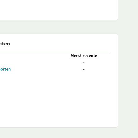
cten
Meest recente
-
porten
-