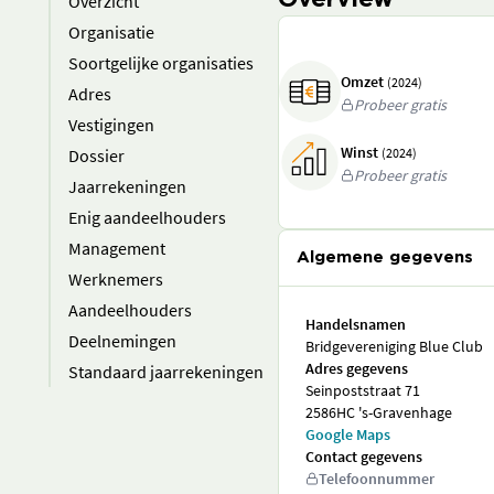
Overview
Overzicht
Organisatie
Soortgelijke organisaties
Omzet
(2024)
Adres
Probeer gratis
Vestigingen
Winst
Dossier
(2024)
Probeer gratis
Jaarrekeningen
Enig aandeelhouders
Management
Algemene gegevens
Werknemers
Aandeelhouders
Handelsnamen
Deelnemingen
Bridgevereniging Blue Club
Adres gegevens
Standaard jaarrekeningen
Seinpoststraat 71
2586HC 's-Gravenhage
Google Maps
Contact gegevens
Telefoonnummer