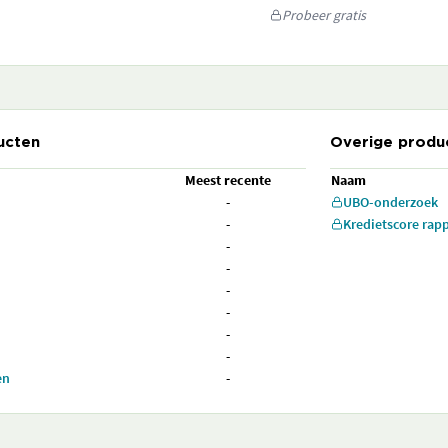
Probeer gratis
ucten
Overige produ
Meest recente
Naam
-
UBO-onderzoek
-
Kredietscore rap
-
-
-
-
-
-
en
-