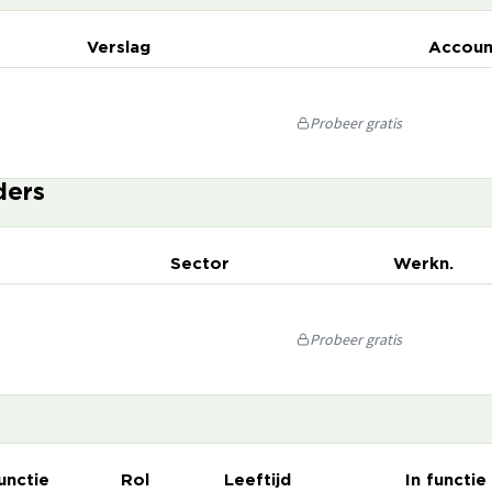
Verslag
Accoun
Probeer gratis
ders
Sector
Werkn.
Probeer gratis
unctie
Rol
Leeftijd
In functie