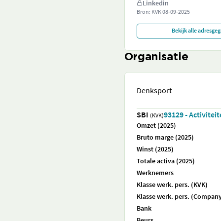
Linkedin
Bron: KVK
08-09-2025
Bekijk alle adresge
Organisatie
Denksport
SBI
93129 - Activite
(KVK)
Omzet (2025)
Bruto marge (2025)
Winst (2025)
Totale activa (2025)
Werknemers
Klasse werk. pers. (KVK)
Klasse werk. pers. (Company
Bank
Beurs