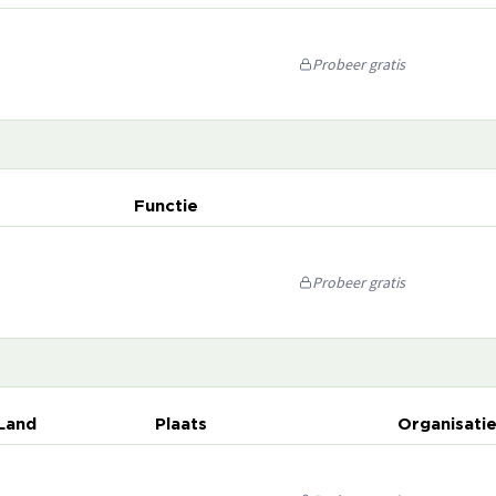
Probeer gratis
Functie
Probeer gratis
Land
Plaats
Organisati