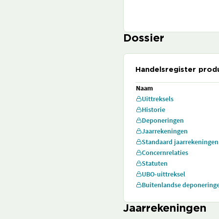
Dossier
Handelsregister prod
Naam
Uittreksels
Historie
Deponeringen
Jaarrekeningen
Standaard jaarrekeningen
Concernrelaties
Statuten
UBO-uittreksel
Buitenlandse deponering
Jaarrekeningen