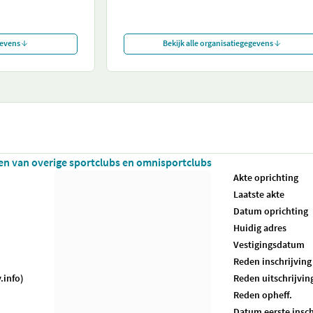
gevens
Bekijk alle organisatiegegevens
iten van overige sportclubs en omnisportclubs
Akte oprichting
Laatste akte
Datum oprichting
Huidig adres
Vestigingsdatum
Reden inschrijving
.info)
Reden uitschrijvin
Reden opheff.
Datum eerste insch