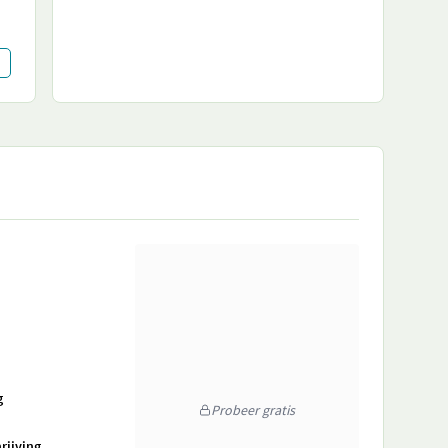
g
Probeer gratis
rijving