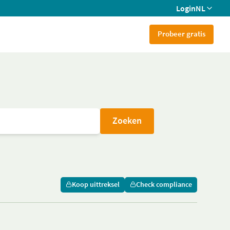
Login
NL
Probeer gratis
Zoeken
Koop uittreksel
Check compliance