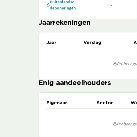
Buitenlandse
-
deponeringen
Jaarrekeningen
Jaar
Verslag
A
Probeer gra
Enig aandeelhouders
Eigenaar
Sector
We
Probeer gra