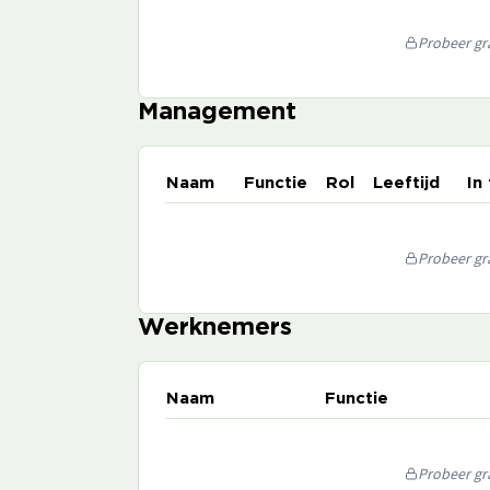
Probeer gra
Management
Naam
Functie
Rol
Leeftijd
In
Probeer gra
Werknemers
Naam
Functie
Probeer gra