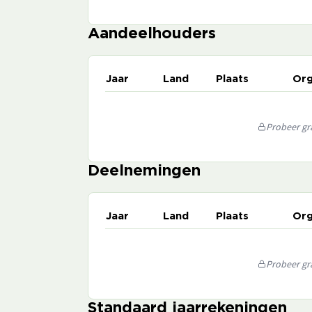
Aandeelhouders
Jaar
Land
Plaats
Org
Probeer gra
Deelnemingen
Jaar
Land
Plaats
Org
Probeer gra
Standaard jaarrekeningen