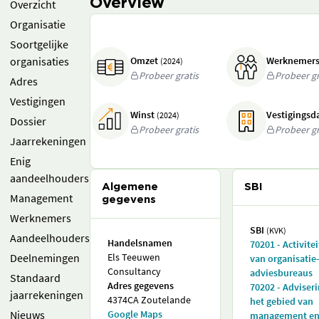
Overview
Overzicht
Organisatie
Soortgelijke
organisaties
Omzet
Werknemer
(2024)
Probeer gratis
Probeer gr
Adres
Vestigingen
Winst
Vestigings
(2024)
Dossier
Probeer gratis
Probeer gr
Jaarrekeningen
Enig
aandeelhouders
Algemene
SBI
Management
gegevens
Werknemers
SBI
(KVK)
Aandeelhouders
Handelsnamen
70201 - Activite
Deelnemingen
Els Teeuwen
van organisatie
Consultancy
adviesbureaus
Standaard
Adres gegevens
70202 - Adviser
jaarrekeningen
4374CA Zoutelande
het gebied van
Nieuws
Google Maps
management e