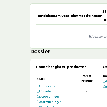
St
Handelsnaam
Vestiging
Vestigingsnr
Hu
Probeer gra
Dossier
Handelsregister producten
Ov
Meest
N
Naam
recente
Uittreksels
-
Historie
-
Deponeringen
-
Jaarrekeningen
-