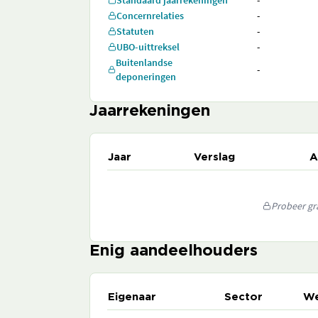
Standaard jaarrekeningen
-
Concernrelaties
-
Statuten
-
UBO-uittreksel
-
Buitenlandse
-
deponeringen
Jaarrekeningen
Jaar
Verslag
A
Probeer gra
Enig aandeelhouders
Eigenaar
Sector
We