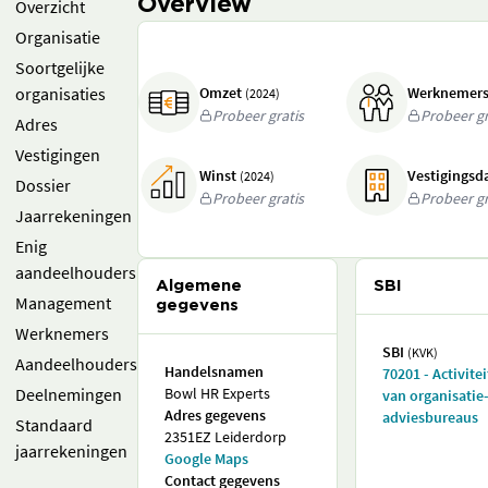
Overview
Overzicht
Organisatie
Soortgelijke
organisaties
Omzet
Werknemer
(2024)
Probeer gratis
Probeer gr
Adres
Vestigingen
Winst
Vestigings
(2024)
Dossier
Probeer gratis
Probeer gr
Jaarrekeningen
Enig
aandeelhouders
Algemene
SBI
Management
gegevens
Werknemers
SBI
(KVK)
Aandeelhouders
Handelsnamen
70201 - Activite
Deelnemingen
Bowl HR Experts
van organisatie
Adres gegevens
adviesbureaus
Standaard
2351EZ Leiderdorp
jaarrekeningen
Google Maps
Contact gegevens