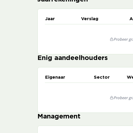
Jaar
Verslag
A
Probeer gra
Enig aandeelhouders
Eigenaar
Sector
We
Probeer gra
Management