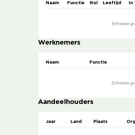
Naam
Functie
Rol
Leeftijd
In
Probeer gra
Werknemers
Naam
Functie
Probeer gra
Aandeelhouders
Jaar
Land
Plaats
Org