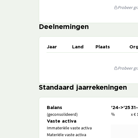
Probeer gra
Deelnemingen
Jaar
Land
Plaats
Org
Probeer gra
Standaard jaarrekeningen
Balans
'24->'25
31
(geconsolideerd)
%
x € 
Vaste activa
Immateriële vaste activa
Materiële vaste activa