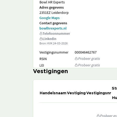
Bowl HR Experts
Adres gegevens
2351EZ Leiderdorp
Google Maps
Contact gegevens
bowlhrexperts.nl
Telefoonnummer
Linkedin
Bron: KVK
24-03-2026
Vestigingsnummer
000046462767
Probeer gratis
RSIN
Probeer gratis
LEI
Vestigingen
St
Handelsnaam
Vestiging
Vestigingsnr
Hu
Probeer gra