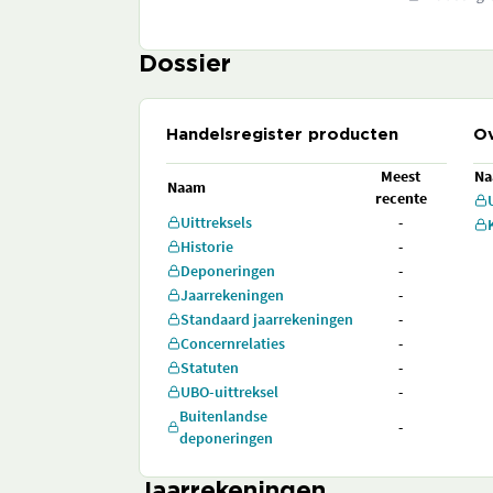
Dossier
Handelsregister producten
Ov
Meest
N
Naam
recente
Uittreksels
-
Historie
-
Deponeringen
-
Jaarrekeningen
-
Standaard jaarrekeningen
-
Concernrelaties
-
Statuten
-
UBO-uittreksel
-
Buitenlandse
-
deponeringen
Jaarrekeningen